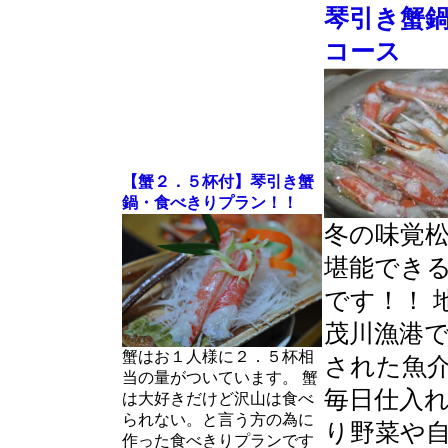
琴引き蟹
コース
【蟹２．５杯付】琴引き蟹
鍋・食べきりプラン！！
冬の味覚
堪能でき
です！！ 
茂川漁港
蟹はお１人様に２．５杯相
された魚
当の量がついています。 蟹
毎日仕入
は大好きだけど沢山は食べ
られない。と言う方の為に
り野菜や
作った食べきりプランです