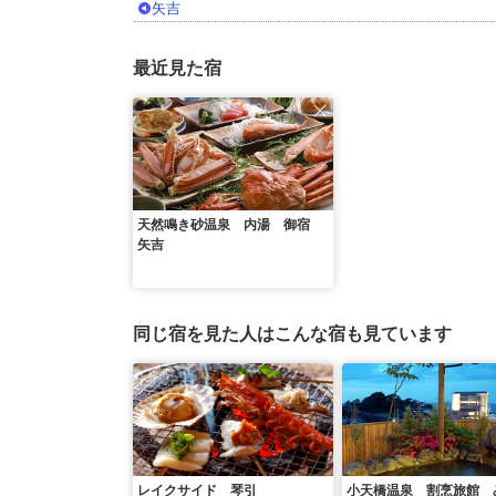
矢吉
最近見た宿
天然鳴き砂温泉 内湯 御宿
矢吉
同じ宿を見た人はこんな宿も見ています
レイクサイド 琴引
小天橋温泉 割烹旅館 