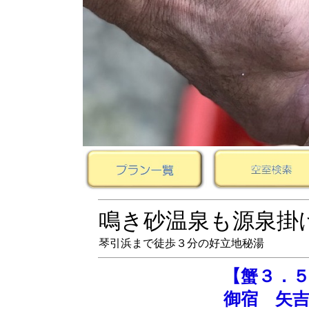
鳴き砂温泉も源泉掛
琴引浜まで徒歩３分の好立地秘湯
【蟹３．
御宿 矢