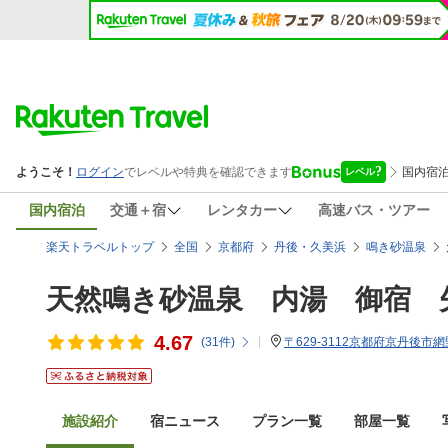
国内宿泊
交通＋宿
レンタカー
高速バス・ツアー
楽天トラベルトップ
全国
京都府
丹後・久美浜
鳴き砂温泉
天然鳴き砂温泉 内湯 御宿 
4.67
(
31
件)
〒629-3112京都府京丹後市網
施設紹介
宿ニュース
プラン一覧
部屋一覧