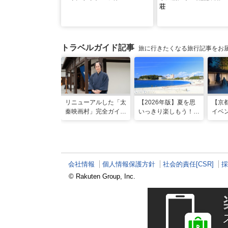
荘
トラベルガイド記事
旅に行きたくなる旅行記事をお
リニューアルした「太
【2026年版】夏を思
【京
秦映画村」完全ガイ
いっきり楽しもう！関
イベン
ド。イマーシブ体験
西のおすすめ海水浴
NIG
に"18禁”コンテンツま
場・ビーチ18選
催！ 
で！
る”
ート
会社情報
個人情報保護方針
社会的責任[CSR]
採
© Rakuten Group, Inc.