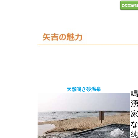
天然鳴き砂温泉
家