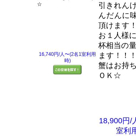
引きれん
☆
んだんに
頂けます！
お１人様
杯相当の
ます！！
16,740円/人〜(2名1室利用
時)
蟹はお持
ＯＫ☆
18,900円
室利用