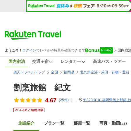
国内宿泊
交通＋宿
レンタカー
高速バス・ツアー
楽天トラベルトップ
全国
福岡県
北九州空港・苅田・行橋・豊前
割烹旅館 紀文
4.67
(
25
件)
〒829-0101福岡県築上郡築上
施設紹介
プラン一覧
部屋一覧
写真・動画(52)