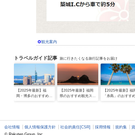
観光案内
トラベルガイド記事
旅に行きたくなる旅行記事をお届け
【2025年最新】福
【2025年最新】福岡
【2025年最新】福
岡・博多のおすすめ観
県のおすすめ観光スポ
「糸島」のおすす
光スポット26選！太
ット20！人気観光地
光・グルメ・イン
宰府・糸島まで網羅
から穴場まで厳選
映えスポット
会社情報
個人情報保護方針
社会的責任[CSR]
採用情報
規約集
© Rakuten Group, Inc.