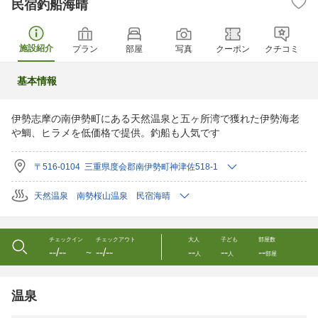
民宿釣船海晴
施設紹介
プラン
部屋
写真
クーポン
クチコミ
基本情報
伊勢志摩の南伊勢町にある天然温泉と五ヶ所湾で獲れた伊勢海老
や鯛、ヒラメを低価格で提供。釣船も人気です
〒516-0104 三重県度会郡南伊勢町神津佐518-1
天然温泉 南勢桜山温泉 民宿海晴
チェックイン
チェックアウト
大人
子ども
部屋数
--/--
--/--
--
--
--
〜
人
人
部屋
温泉