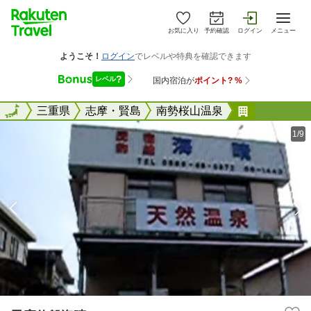
お気に入り
予約確認
ログイン
メニュー
全国
全国
三重県
志摩・賢島
南勢桜山温泉
民宿釣船海
1/9