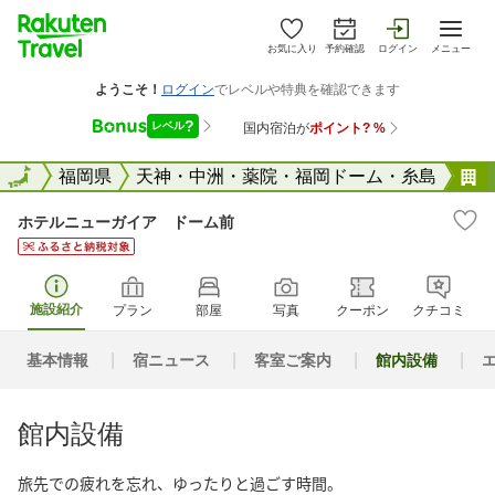
お気に入り
予約確認
ログイン
メニュー
全国
全国
福岡県
天神・中洲・薬院・福岡ドーム・糸島
ホテルニューガイア ドーム前
施設紹介
プラン
部屋
写真
クーポン
クチコミ
基本情報
宿ニュース
客室ご案内
館内設備
館内設備
旅先での疲れを忘れ、ゆったりと過ごす時間。
