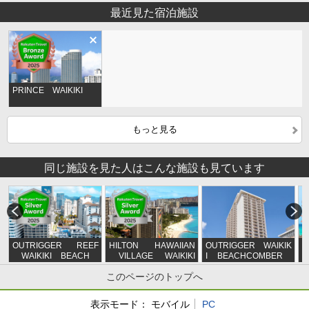
最近見た宿泊施設
PRINCE WAIKIKI
もっと見る
同じ施設を見た人はこんな施設も見ています
OUTRIGGER REEF
HILTON HAWAIIAN
OUTRIGGER WAIKIK
M
WAIKIKI BEACH
VILLAGE WAIKIKI
I BEACHCOMBER
R
RESORT
BEACH RESORT
HOTEL
O
このページのトップへ
表示モード：
モバイル
PC