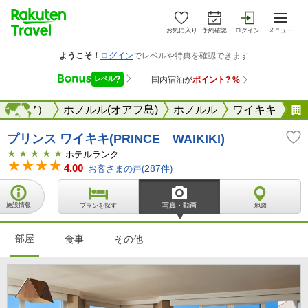
お気に入り
予約確認
ログイン
メニュー
ロネシア）
海外
ホノルル(オアフ島)
ホノルル
ワイキキ
プリンス ワイキキ(PRINCE WAIKIKI)
ホテルランク
4.00
お客さまの声(
287
件)
施設情報
写真・動画
プランを探す
地図
部屋
食事
その他