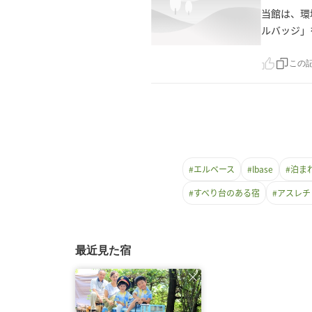
当館は、環
ルバッジ」
この
#
エルベース
#
lbase
#
泊ま
#
すべり台のある宿
#
アスレチ
最近見た宿