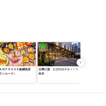
ＡＭＰＲＯＯＫ飯綱高原
白樺の湯 たびのホテルｌｉｔ
のぞみグランピン
ランルーク）
松本
×軽井沢