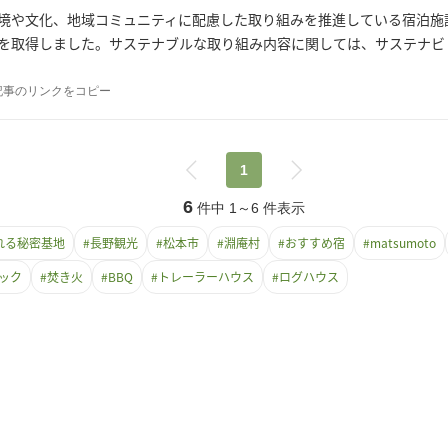
境や文化、地域コミュニティに配慮した取り組みを推進している宿泊施
を取得しました。サステナブルな取り組み内容に関しては、サステナビ
記事のリンクをコピー
1
6
件中
1
～
6
件表示
れる秘密基地
#
長野観光
#
松本市
#
淵庵村
#
おすすめ宿
#
matsumoto
ック
#
焚き火
#
BBQ
#
トレーラーハウス
#
ログハウス