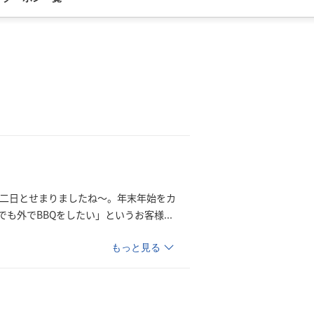
と二日とせまりましたね～。年末年始をカ
でも外でBBQをしたい」というお客
様
...
もっと見る