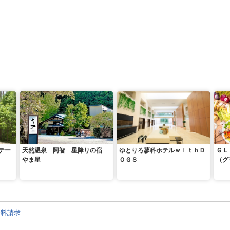
テー
天然温泉 阿智 星降りの宿
ゆとりろ蓼科ホテルｗｉｔｈＤ
ＧＬ
やま星
ＯＧＳ
（グ
資料請求