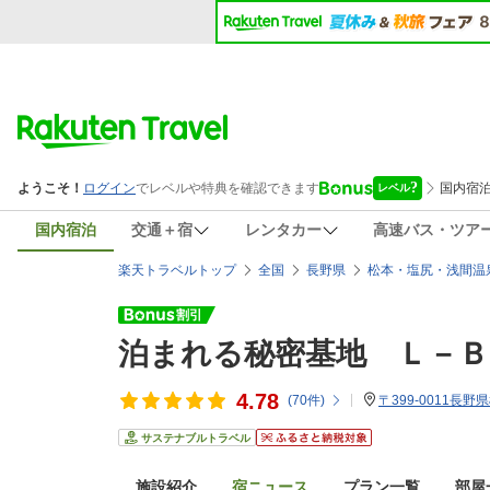
国内宿泊
交通＋宿
レンタカー
高速バス・ツア
楽天トラベルトップ
全国
長野県
松本・塩尻・浅間温
泊まれる秘密基地 Ｌ－Ｂ
4.78
(
70
件)
〒399-0011長野
サステナブルトラベル
施設紹介
宿ニュース
プラン一覧
部屋