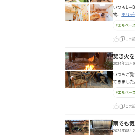
いつもL－
物、
ホリデ
#
エルベー
この
焚き火を
2024年11
いつもご覧
てきました
#
エルベー
この
雨でも気
2024年08