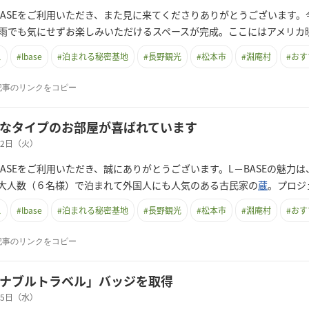
BASEをご利用いただき、また見に来てくださりありがとうございます。
雨でも気にせずお楽しみいただけるスペースが完成。ここにはアメリカ
ス
#
lbase
#
泊まれる秘密基地
#
長野観光
#
松本市
#
淵庵村
#
おす
記事のリンクをコピー
なタイプのお部屋が喜ばれています
月02日（火）
BASEをご利用いただき、誠にありがとうございます。L－BASEの魅力
大人数（６名様）で泊まれて外国人にも人気のある古民家の
蔵
。プロジ
ス
#
lbase
#
泊まれる秘密基地
#
長野観光
#
松本市
#
淵庵村
#
おす
記事のリンクをコピー
ナブルトラベル」バッジを取得
月05日（水）