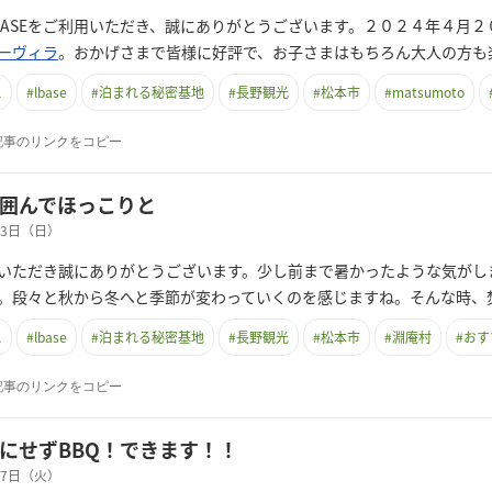
BASEをご利用いただき、誠にありがとうございます。２０２４年４月
ーヴィラ
。おかげさまで皆様に好評で、お子さまはもちろん大人の方も
ス
#
lbase
#
泊まれる秘密基地
#
長野観光
#
松本市
#
matsumoto
記事のリンクをコピー
囲んでほっこりと
月03日（日）
いただき誠にありがとうございます。少し前まで暑かったような気がし
。段々と秋から冬へと季節が変わっていくのを感じますね。そんな時、
ス
#
lbase
#
泊まれる秘密基地
#
長野観光
#
松本市
#
淵庵村
#
おす
記事のリンクをコピー
にせずBBQ！できます！！
月27日（火）