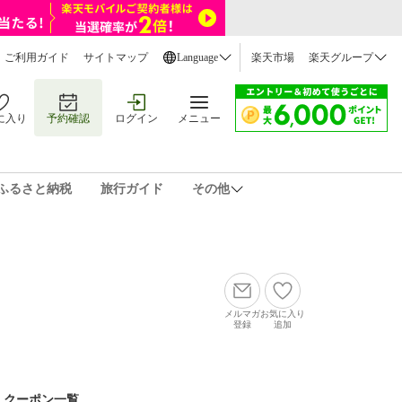
ご利用ガイド
サイトマップ
Language
楽天市場
楽天グループ
に入り
予約確認
ログイン
メニュー
ふるさと納税
旅行ガイド
その他
メルマガ
お気に入り
登録
追加
クーポン一覧