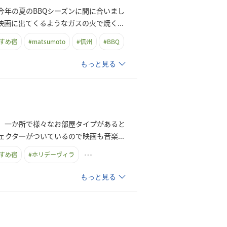
今年の夏のBBQシーズンに間に合いまし
映画に出てくるようなガスの火で焼
く
...
すめ宿
#
matsumoto
#
信州
#
BBQ
もっと見る
は、一か所で様々なお部屋タイプがあると
ェクタ―がついているので映画も音
楽
...
すめ宿
#
ホリデーヴィラ
もっと見る