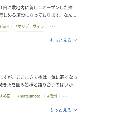
２０日に敷地内に新しくオープンした建
楽しめる施設になっております。な
ん
...
#
信州
#
ホリデーヴィラ
もっと見る
ますが、ここにきて夜は一気に寒くなっ
焚き火を囲み皆様と語り合うのはい
か
...
すめ宿
#
matsumoto
#
信州
もっと見る