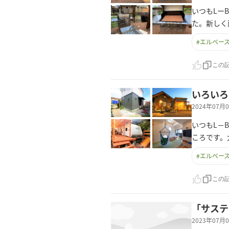
いつもLー
た。新しく
#
エルベー
この
いろいろ
2024年07
いつもL－
ころです。
#
エルベー
この
「サステ
2023年07