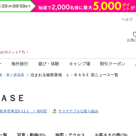
ヘルプ
お気
ー
海外旅行
遊び・体験
キャンプ場
割引クーポン
泊まれる秘密基地 Ｌ－ＢＡＳＥ 宿ニュース一覧
泉・美ヶ原温泉
ＡＳＥ
県松本市寿北6-11-1 ｌ-BASE
サステナブルな取り組み
一覧
写真・動画(95)
地図・アクセス
お客さまの声(
70
)