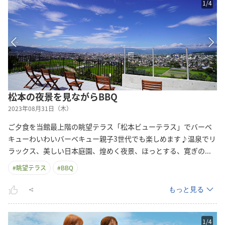
1
/
4
松本の夜景を見ながらBBQ
2023年08月31日（木）
ご夕食を当館最上階の眺望テラス「松本ビューテラス」でバーベ
キューわいわいバーベキュー親子3世代でも楽しめます♪温泉でリ
ラックス、美しい日本庭園、煌めく夜景、ほっとする、寛ぎ
の
...
#
眺望テラス
#
BBQ
もっと見る
1
/
4