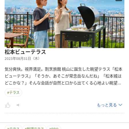
松本ビューテラス
2023年08月31日（木）
気分爽快。視界満足。割烹旅館 桃山に誕生した眺望テラス「松本
ビューテラス」「そうか、あそこが常念岳なんだね」「松本城は
どこかな？」そんな会話が自然と口から出てくる心地よい眺
望
...
#
テラス
もっと見る
#
テラス
#
眺望テラス
#
BBQ