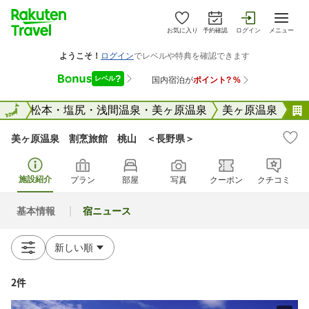
お気に入り
予約確認
ログイン
メニュー
野県
全国
松本・塩尻・浅間温泉・美ヶ原温泉
美ヶ原温泉
美ヶ原温泉 割烹旅館 桃山 ＜長野県＞
施設紹介
プラン
部屋
写真
クーポン
クチコミ
基本情報
宿ニュース
2件