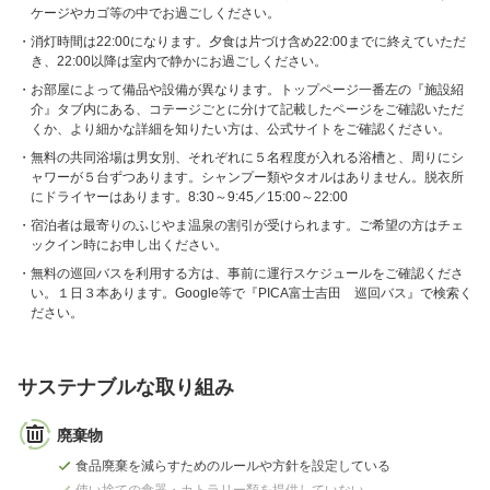
ケージやカゴ等の中でお過ごしください。
消灯時間は22:00になります。夕食は片づけ含め22:00までに終えていただ
き、22:00以降は室内で静かにお過ごしください。
お部屋によって備品や設備が異なります。トップページ一番左の『施設紹
介』タブ内にある、コテージごとに分けて記載したページをご確認いただ
くか、より細かな詳細を知りたい方は、公式サイトをご確認ください。
無料の共同浴場は男女別、それぞれに５名程度が入れる浴槽と、周りにシ
ャワーが５台ずつあります。シャンプー類やタオルはありません。脱衣所
にドライヤーはあります。8:30～9:45／15:00～22:00
宿泊者は最寄りのふじやま温泉の割引が受けられます。ご希望の方はチェ
ックイン時にお申し出ください。
無料の巡回バスを利用する方は、事前に運行スケジュールをご確認くださ
い。１日３本あります。Google等で『PICA富士吉田 巡回バス』で検索く
ださい。
サステナブルな取り組み
廃棄物
食品廃棄を減らすためのルールや方針を設定している