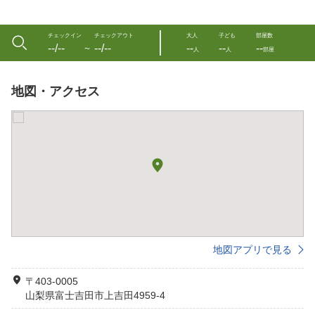
チェックイン
チェックアウト
大人
子ども
部屋数
--/--
--/--
--
--
--
〜
人
人
部屋
地図・アクセス
地図アプリで見る
〒403-0005
山梨県富士吉田市上吉田4959-4