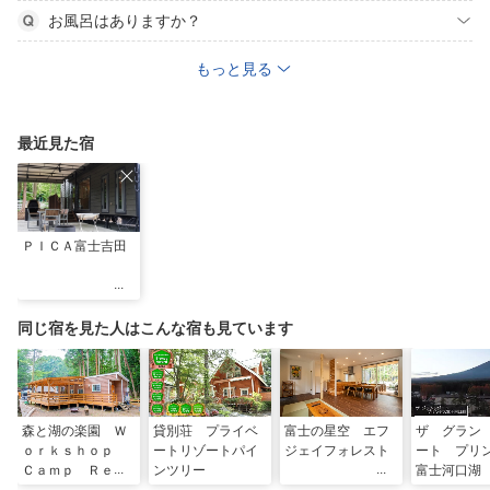
お風呂はありますか？
もっと見る
最近見た宿
ＰＩＣＡ富士吉田
同じ宿を見た人はこんな宿も見ています
森と湖の楽園 Ｗ
貸別荘 プライベ
富士の星空 エフ
ザ グラン
ｏｒｋｓｈｏｐ
ートリゾートパイ
ジェイフォレスト
ート プリ
Ｃａｍｐ Ｒｅｓ
ンツリー
富士河口湖