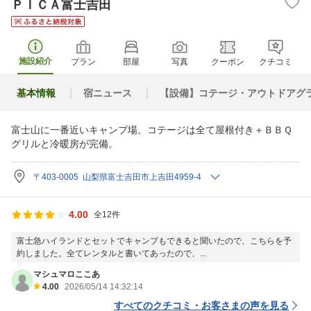
ＰＩＣＡ富士吉田
施設紹介
プラン
部屋
写真
クーポン
クチコミ
基本情報
宿ニュース
【設備】コテージ・アウトドアグ
富士山に一番近いキャンプ場。コテージは全て屋根付き＋ＢＢＱ
グリルと冷暖房が完備。
〒403-0005 山梨県富士吉田市上吉田4959-4
4.00
全12件
富士急ハイランドとセットでキャンプもできると聞いたので、こちらを予
約しました。全てレンタルと書いてあったので、...
マシュマロここあ
4.00
2026/05/14 14:32:14
すべてのクチコミ・お客さまの声を見る