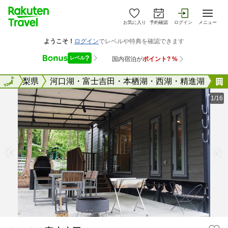
お気に入り
予約確認
ログイン
メニュー
全国
山梨県
全国
河口湖・富士吉田・本栖湖・西湖・精進湖
1/16