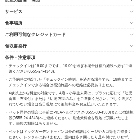
部屋の設備・備品
サービス
食事場所
ご利用可能なクレジットカード
領収書発行
条件・注意事項
チェックインは19:00までです。19:00を過ぎる場合は宿泊施設へ必ずご連
絡ください(0555-24-4343)。
ご予約時に指定した『チェックイン時刻』を過ぎる場合でも、19時までに
チェックインできる場合は宿泊施設への連絡は必要ありません。
4歳以上から料金の対象です。4歳～小学生未満は、プランに応じて『幼児
食事・布団付』または『幼児 布団のみ』をご選択ください。正しく選択さ
れていない場合は当日現地にて追加料金をお支払いいただきます。
ペット同伴の場合は事前にPICAヘルプデスク(0555-30-4580)または宿泊施
設(0555-24-4343)へご連絡ください。別途犬料金を現地で頂戴いたしま
す。頭数の制限はありません。
ペットはドッグガーデンキャビン以外の施設はケージやカゴ等をご持参く
ださい。レンタルはありません。室内は歩き回ったり足を付けたりせず、