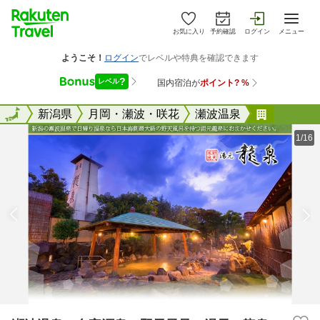
お気に入り
予約確認
ログイン
メニュー
全国
全国
新潟県
月岡・瀬波・咲花
瀬波温泉
瀬波温泉
1/16