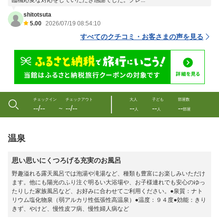
臨機応変な対応をしていただき感謝でした。クレ...
shitotsuta
5.00
2026/07/19 08:54:10
すべてのクチコミ・お客さまの声を見る
チェックイン
チェックアウト
大人
子ども
部屋数
--/--
--/--
--
--
--
〜
人
人
部屋
温泉
思い思いにくつろげる充実のお風呂
野趣溢れる露天風呂では泡湯や滝湯など、種類も豊富にお楽しみいただけ
ます。他にも陽光のふり注ぐ明るい大浴場や、お子様連れでも安心のゆっ
たりした家族風呂など、お好みに合わせてご利用ください。●泉質：ナト
リウム塩化物泉（弱アルカリ性低張性高温泉）●温度：９４度●効能：きり
きず、やけど、慢性皮フ病、慢性婦人病など