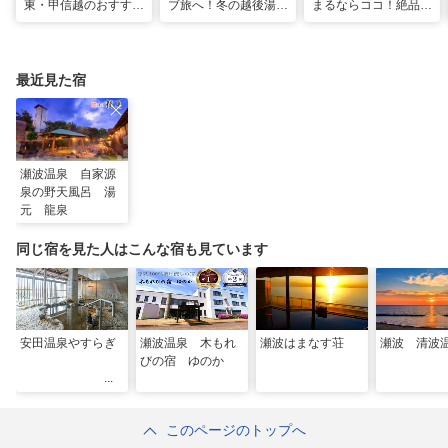
東・甲信越のおすすめ
ブ旅へ！冬の越後湯沢
まるならココ！絶品グ
避暑地14選
周辺観光モデルコース
ルメが味わえる厳選
10宿
最近見た宿
瀬波温泉 自家源
泉の野天風呂 湯
元 龍泉
同じ宿を見た人はこんな宿も見ています
安田温泉やすらぎ
瀬波温泉 木もれ
瀬波はまなす荘
瀬波 清波
びの宿 ゆのか
このページのトップへ