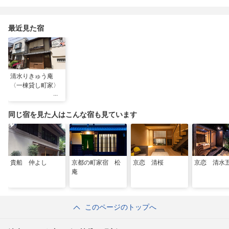
最近見た宿
清水りきゅう庵
〈一棟貸し町家〉
同じ宿を見た人はこんな宿も見ています
貴船 仲よし
京都の町家宿 松
京恋 清桜
京恋 清水
庵
このページのトップへ