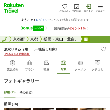
お気に入り
予約確認
ログイン
メニュー
全国
全国
京都府
京都
祇園・東山・北白川
清水りきゅ
清水りきゅう庵 〈一棟貸し町家〉
写真
施設紹介
プラン
部屋
クーポン
クチコミ
フォトギャラリー
部屋 (15)
その他 (2)
部屋 (15)