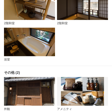
2階和室
2階和室
浴室
その他 (2)
外観
アメニティ