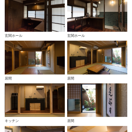
玄関ホール
玄関ホール
居間
居間
キッチン
居間