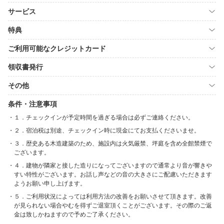
サービス
特典
ご利用可能なクレジットカード
領収書発行
その他
条件・注意事項
１．チェックインが予定時間を過ぎる場合は必ずご連絡ください。
２．宿泊税は別途、チェックイン時に現金にてお支払くださいませ。
３．歴史ある木造建築のため、施設内は火気厳禁、坪庭を含め全館禁煙で
ございます。
４．建物が隣家と接した造りになってございますので通常より音が響きや
すい特性がございます。お話し声などの音の大きさにご配慮いただきます
ようお願い申し上げます。
５．ご利用状況によっては利用方法の改善をお願いさせて頂きます。改善
が見られない場合やむを得ずご退室頂くことがございます。その際のご返
金は致しかねますので予めご了承ください。