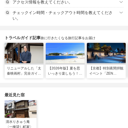
アクセス情報を教えてください。
チェックイン時間・チェックアウト時間を教えてくださ
い。
トラベルガイド記事
旅に行きたくなる旅行記事をお届け
リニューアルした「太
【2026年版】夏を思
【京都】特別夜間拝観
秦映画村」完全ガイ
いっきり楽しもう！関
イベント「ZEN
ド。イマーシブ体験
西のおすすめ海水浴
NIGHT 東福寺」が開
に"18禁”コンテンツま
場・ビーチ18選
催！ “脳をととのえ
で！
る”没入型サウンドア
ートナイトを
最近見た宿
清水りきゅう庵
〈一棟貸し町家〉