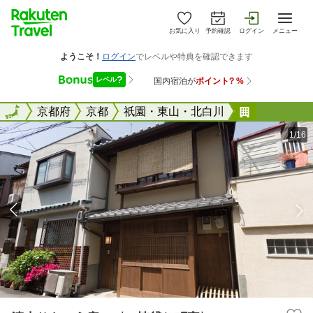
お気に入り
予約確認
ログイン
メニュー
全国
全国
京都府
京都
祇園・東山・北白川
清水りきゅ
1/16