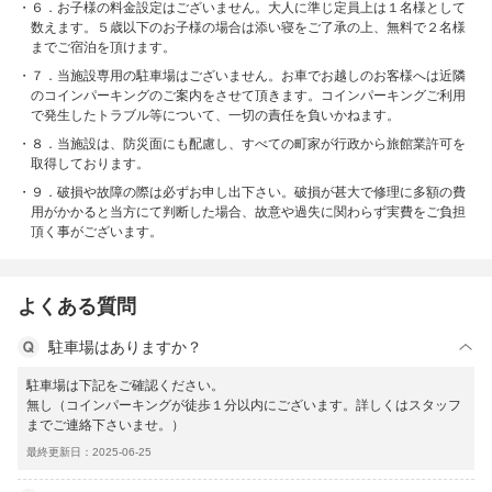
６．お子様の料金設定はございません。大人に準じ定員上は１名様として
数えます。５歳以下のお子様の場合は添い寝をご了承の上、無料で２名様
までご宿泊を頂けます。
７．当施設専用の駐車場はございません。お車でお越しのお客様へは近隣
のコインパーキングのご案内をさせて頂きます。コインパーキングご利用
で発生したトラブル等について、一切の責任を負いかねます。
８．当施設は、防災面にも配慮し、すべての町家が行政から旅館業許可を
取得しております。
９．破損や故障の際は必ずお申し出下さい。破損が甚大で修理に多額の費
用がかかると当方にて判断した場合、故意や過失に関わらず実費をご負担
頂く事がございます。
よくある質問
駐車場はありますか？
駐車場は下記をご確認ください。
無し（コインパーキングが徒歩１分以内にございます。詳しくはスタッフ
までご連絡下さいませ。）
最終更新日：2025-06-25