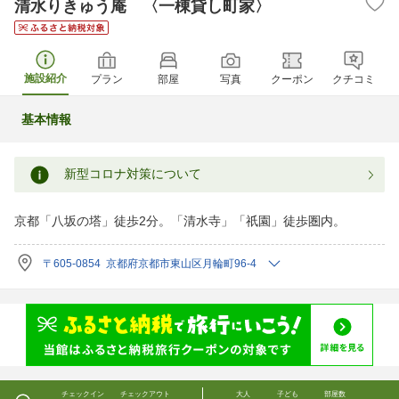
清水りきゅう庵 〈一棟貸し町家〉
施設紹介
プラン
部屋
写真
クーポン
クチコミ
基本情報
新型コロナ対策について
京都「八坂の塔」徒歩2分。「清水寺」「祇園」徒歩圏内。
〒605-0854 京都府京都市東山区月輪町96-4
チェックイン
チェックアウト
大人
子ども
部屋数