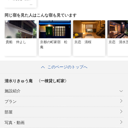
同じ宿を見た人はこんな宿も見ています
貴船 仲よし
京都の町家宿 松
京恋 清桜
京恋 清水
庵
このページのトップへ
清水りきゅう庵 〈一棟貸し町家〉
施設紹介
プラン
部屋
写真・動画