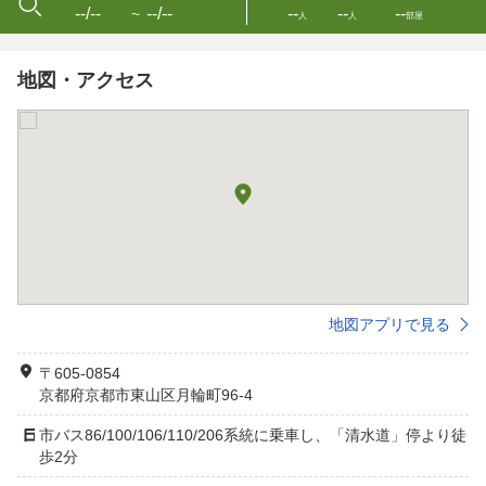
--/--
--/--
--
--
--
〜
人
人
部屋
地図・アクセス
地図アプリで見る
〒605-0854
京都府京都市東山区月輪町96-4
市バス86/100/106/110/206系統に乗車し、「清水道」停より徒
歩2分