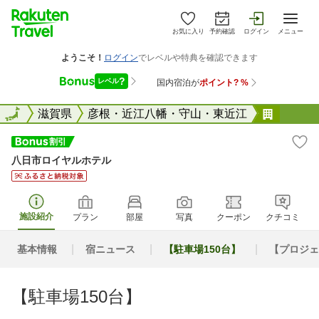
お気に入り
予約確認
ログイン
メニュー
全国
全国
滋賀県
彦根・近江八幡・守山・東近江
八日市
八日市ロイヤルホテル
施設紹介
プラン
部屋
写真
クーポン
クチコミ
基本情報
宿ニュース
【駐車場150台】
【プロジェ
【駐車場150台】