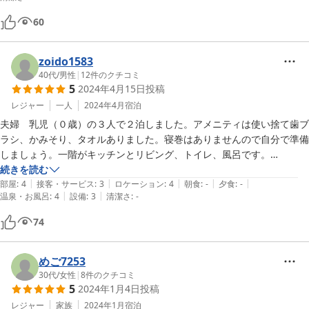
60
zoido1583
40代
/
男性
|
12
件のクチコミ
5
2024年4月15日
投稿
レジャー
一人
2024年4月
宿泊
夫婦　乳児（０歳）の３人で２泊しました。アメニティは使い捨て歯ブ
ラシ、かみそり、タオルありました。寝巻はありませんので自分で準備
しましょう。一階がキッチンとリビング、トイレ、風呂です。

２階が和室３部屋あり寝床になります。トイレもありました。

続きを読む
|
|
|
|
|
３人だと十分な広さです。お風呂の水は自分で熱湯と冷水を調節して合
部屋
:
4
接客・サービス
:
3
ロケーション
:
4
朝食
:
-
夕食
:
-
|
|
温泉・お風呂
:
4
設備
:
3
清潔さ
:
-
わせるタイプです。

リンスインシャンプー、フェイスウォッシュ等ありました。

74
洗濯機もあり洗剤もありました。乾燥機は有料みたいです。

アドベンチャーワールドもすぐ近くにあり便利です。白浜もすぐそばに
あるので、夏には大人数で泊まるには値段、立地ともにいいところで
めご7253
す。景勝地の三段壁もすぐそばにあります。

30代
/
女性
|
8
件のクチコミ
5
2024年1月4日
投稿
乳児はよく泣くのでこういう一棟貸の宿はすごく助かりました。

オーナーさんもとても気さくな方です。Wi-Fiも問題なくつながりまし
レジャー
家族
2024年1月
宿泊