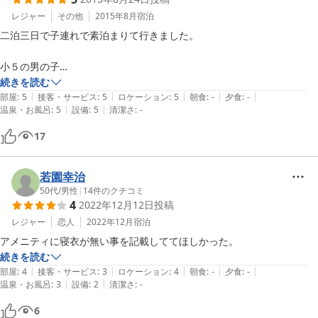
レジャー
その他
2015年8月
宿泊
二泊三日で子連れで素泊まりて行きました。

小５の男の子

小３の女の子です。

続きを読む
|
|
|
|
|
部屋
:
5
接客・サービス
:
5
ロケーション
:
5
朝食
:
-
夕食
:
-
|
|
温泉・お風呂
:
5
設備
:
5
清潔さ
:
-
目的は海と

とれとれ市場で新鮮な魚を食べることでした。

17
三段屋は

一軒家で二階建ての所に宿泊でした。

若園幸治
50代
/
男性
|
14
件のクチコミ
4
2022年12月12日
投稿
一階、二階にエアコンがありました。

着くと二階の部屋に布団もひいてありました。

レジャー
恋人
2022年12月
宿泊
アメニティに寝衣が無い事を記載しててほしかった。
キッチンもあり

続きを読む
何か食べたかったら

|
|
|
|
|
部屋
:
4
接客・サービス
:
3
ロケーション
:
4
朝食
:
-
夕食
:
-
|
|
キッチンを使い料理もできます。

温泉・お風呂
:
3
設備
:
2
清潔さ
:
-
冷蔵庫もあって調味料もあり便利でした。

6