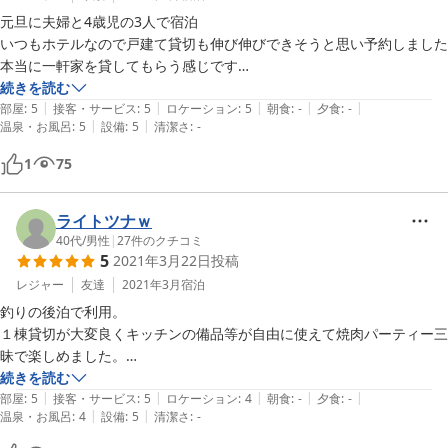
た。

元旦に夫婦と4歳児の3人で宿泊

いつもホテルなので戸建て貸切も伸び伸びできそうと思い予約しました

本当に一軒家を貸してもらう感じです

肉や鍋料理セットを持ってチェックインし、調理器具など揃っていたの
続きを読む
|
|
|
|
|
で広いキッチンで調理させてもらいました

部屋
:
5
接客・サービス
:
5
ロケーション
:
5
朝食
:
-
夕食
:
-
|
|
温泉・お風呂
:
5
設備
:
5
清潔さ
:
-
使い終わったら綺麗にして戻す。というところも好きです

皆で綺麗に使えばこのまま低金額で快適に利用させてもらえますし、何
1
75
より全て綺麗にしていただいてあったので綺麗に使おうとする気持ちが
高まりました

お陰様ですごく快適に過ごせました

ライトツナｗ
布団もマットレスが敷いてあり、フカフカで気持ちよかったです

40代
/
男性
|
27
件のクチコミ
5
2021年3月22日
投稿
私のアパートはこんな広々していないので何より子供がとても楽しそう
でした

レジャー
友達
2021年3月
宿泊
すぐ近くが三段壁で観光スポットだったので気軽に歩いて行けました
釣りの後泊で利用。

し、近くの商店では浜焼きなどその場で食べれる物を色々売っていたの
１棟貸切が大変良くキッチンの備品等が自由に使えて焼肉パーティー三
で、自炊しなくても買って食べることも選択肢に入れられるなぁと感じ
昧で楽しめました。

ました

また次回も利用する時があれば再訪したいと思います。

続きを読む
電子レンジの調子が悪く、オーナー様に言ったらすぐ別のレンジに対応
|
|
|
|
|
裏手の三段壁へは徒歩数分で散歩を兼ねて観光に行けたのは立地的に良
部屋
:
5
接客・サービス
:
5
ロケーション
:
4
朝食
:
-
夕食
:
-
|
|
してくださったり、とても感じの良い方々でした

温泉・お風呂
:
4
設備
:
5
清潔さ
:
-
しです。
とにかく清潔で良心的な場所、繁忙期にこんなにお安く提供していただ