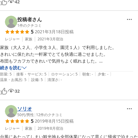
42
き申し訳ないです

子供も、また来たい！と言っていて、アドベンチャーワールドを目的に
宿泊したのですが、帰ってきてからは三段屋さんの思い出ばかり話して
投稿者さん
います笑

1
件のクチコミ
本当に素敵な空間をありがとうございました

5
2021年3月18日
投稿
また絶対利用させてください
レジャー
家族
2021年3月
宿泊
家族（大人２人、小学生３人、園児１人）で利用しました。

きれいに保たれた一軒家でとても快適に過ごせました。

布団もフカフカできれいで気持ちよく眠れました。

子供たちも大満足。

続きを読む
|
|
|
|
|
白良浜近くのスーパーで好きな食材、総菜を購入し自宅で食べるように
部屋
:
5
接客・サービス
:
5
ロケーション
:
5
朝食
:
-
夕食
:
-
|
|
温泉・お風呂
:
5
設備
:
5
清潔さ
:
-
食事できました。

次も利用したい宿です。
32
ソリオ
50代
/
男性
|
12
件のクチコミ
5
2019年8月15日
投稿
レジャー
家族
2019年8月
宿泊
台風にあたってしまい観光地も全部休業になって早くに帰省で泊まった