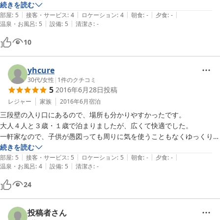
月以降楽天では予約出来ないのかな？じゃらんでは値段アップ（7000
続きを読む
|
|
|
|
|
円）で予約受付されていて少し残念です。
部屋
:
5
接客・サービス
:
4
ロケーション
:
4
朝食
:
-
夕食
:
-
|
|
温泉・お風呂
:
5
設備
:
5
清潔さ
:
-
10
yhcure
30代
/
女性
|
1
件のクチコミ
5
2016年6月28日
投稿
レジャー
家族
2016年6月
宿泊
三段壁の入り口にあるので、場所も分かりやすかったです。

大人４人と３歳・１歳で泊まりましたが、広くて快適でした。

一軒家なので、子供が愚図っても周りに気を使うこともなくゆっくりす
ごせました。

続きを読む
|
|
|
|
|
お風呂も足を伸ばせるしし、子供たちはアヒルのおもちゃに喜んでいま
部屋
:
5
接客・サービス
:
5
ロケーション
:
5
朝食
:
-
夕食
:
-
|
|
温泉・お風呂
:
4
設備
:
5
清潔さ
:
-
した。

夕飯も好きなものを作れるし、調味料や器具も揃っているので我が家に
24
居てる気分です。洗濯機も洗剤も物干しもあるので、助かりました。

お布団もぺったんこではなく、体が痛くなるような事もないです。

これで一人３０００円はありがたかったです。

投稿者さん