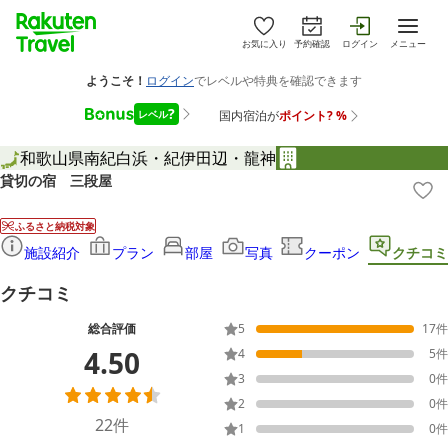
お気に入り
予約確認
ログイン
メニュー
和歌山県
南紀白浜・紀伊田辺・龍神
貸切の宿 三段屋
ふるさと納税対象
施設紹介
プラン
部屋
写真
クーポン
クチコミ
クチコミ
総合評価
5
17
件
4.50
4
5
件
3
0
件
2
0
件
22
件
1
0
件