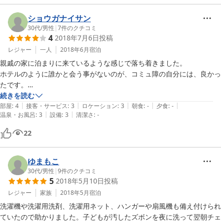
また機会がありましたら、ぜひ宿泊させていただきたいです。

ありがとうございました。
ショウガナイサン
30代
/
男性
|
7
件のクチコミ
4
2018年7月6日
投稿
レジャー
一人
2018年6月
宿泊
親戚の家に泊まりに来ているような感じで落ち着きました。

ホテルのように誰かと会う事がないのが、コミュ障の自分には、良かっ
たです。

寝室に遮光カーテンがないのが、出来れば、置いて欲しい。

続きを読む
|
|
|
|
|
また、利用します。
部屋
:
4
接客・サービス
:
3
ロケーション
:
3
朝食
:
-
夕食
:
-
|
|
温泉・お風呂
:
3
設備
:
3
清潔さ
:
-
22
ゆまもこ
30代
/
男性
|
9
件のクチコミ
5
2018年5月10日
投稿
レジャー
家族
2018年5月
宿泊
洗濯機や洗濯用洗剤、洗濯用ネット、ハンガーや扇風機も備え付けられ
ていたので助かりました。子どもが汚したズボンを夜に洗って翌朝チェ