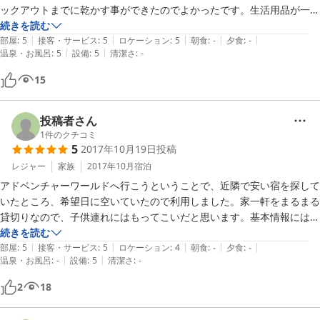
ックアウトまでに乾かす事ができたのでよかったです。生活用品が一通
り揃っているので、一泊だけでしたが新しい家に引っ越した気分になれ
続きを読む
|
|
|
|
|
て楽しかったです。
部屋
:
5
接客・サービス
:
5
ロケーション
:
5
朝食
:
-
夕食
:
-
|
|
温泉・お風呂
:
5
設備
:
5
清潔さ
:
-
15
投稿者さん
1
件のクチコミ
5
2017年10月19日
投稿
レジャー
家族
2017年10月
宿泊
アドベンチャーワールドへ行こうということで、近隣で安い宿を探して
いたところ、希望日に空いていたので利用しました。家一軒をまるまる
貸切りなので、子供連れにはもってこいだと思います。基本情報には、
バスタオル、タオル、歯ブラシの記載が無かったですが、ちゃんと用意
続きを読む
|
|
|
|
|
されていました。乾燥機は有料でしたが洗濯機もありました。この他に
部屋
:
5
接客・サービス
:
5
ロケーション
:
4
朝食
:
-
夕食
:
-
|
|
温泉・お風呂
:
-
設備
:
5
清潔さ
:
-
もカセットコンロや炊飯器、食器等の充実しています。海水浴シーズン
2
18