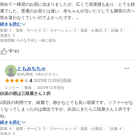
初めて一棟貸のお宿に泊まりましたが、広くて清潔感もあり、とても快
適でした。普通のお宿とは違い、赤ちゃんが泣いたりしても隣室の方へ
気を遣わなくていいのでよかったです。

アメニティは、使い捨て歯ブラシ・紙コップ・カミソリ・タオル・ドラ
続きを読む
|
|
|
|
|
イヤーがありました。ヘアブラシと寝巻きは持参する必要があります。

部屋
:
5
接客・サービス
:
5
ロケーション
:
5
温泉・お風呂
:
5
設備
:
5
清潔さ
:
5
洗濯機があり、洗剤(ジェルボール)とハンガーもあり、大変助かりまし
追加情報
:
小さな子供と一緒に宿泊
た。冬の宿泊でしたが、脱衣所の扇風機をつければ翌朝には乾きまし
た。

61
三段壁も徒歩で行けるほど近く、白良浜やアドベンチャーワールド、と
れとれ市場も車で行けば近いので、立地もとてもよかったです。

ともみちちゃ
オーナーさんもとても優しく気さくな方で、本当に利用してよかったで
40代
/
男性
|
1
件のクチコミ
す。また白浜へ行く際は利用させていただきます。ありがとうございま
4
2025年12月8日
投稿
した。
レジャー
家族
2025年12月
宿泊
白浜の宿は三段屋さん１択
2回目の利用です。綺麗で、静かなとても良い宿屋です。ソファーがな
くなってしまったのは残念ですが、白浜にきたら三段屋さん１択です
ね。
続きを読む
|
|
|
|
|
部屋
:
4
接客・サービス
:
5
ロケーション
:
4
温泉・お風呂
:
-
設備
:
4
清潔さ
:
5