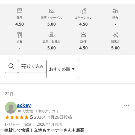
部屋
接客・サービス
ロケーション
朝食
4.50
5.00
4.50
-
夕食
温泉・お風呂
設備
清潔さ
-
5.00
4.50
5.00
絞り込み
おすすめ順
22
件
ackey
30代
/
女性
|
1
件のクチコミ
5
2026年1月29日
投稿
レジャー
家族
2026年1月
宿泊
一棟貸しで快適！立地もオーナーさんも最高