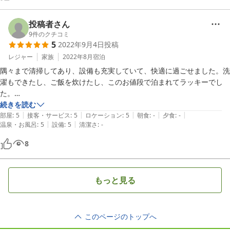
かなり、自由に過ごせたし

家にいるような感じでした。

投稿者さん
9
件のクチコミ
とれとれ市場まで

5
2022年9月4日
投稿
車で１０分くらい。

レジャー
家族
2022年8月
宿泊
隅々まで清掃してあり、設備も充実していて、快適に過ごせました。洗
その近くに２４時間営業のオークワもあり便利でした。

濯もできたし、ご飯を炊けたし、このお値段で泊まれてラッキーでし
た。

また、利用させていただきます。
続きを読む
|
|
|
|
|
部屋
:
5
接客・サービス
:
5
ロケーション
:
5
朝食
:
-
夕食
:
-
|
|
温泉・お風呂
:
5
設備
:
5
清潔さ
:
-
8
もっと見る
このページのトップへ