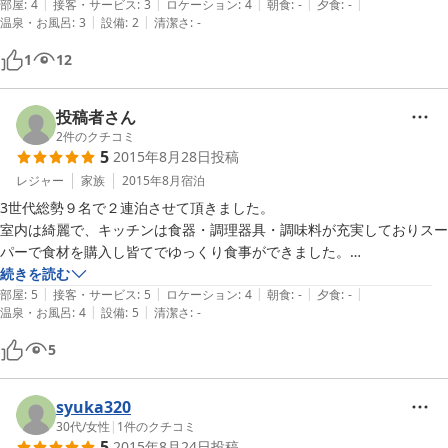
|
|
|
|
|
ソフトクリームやクレープのお店が経営しており、お店の看板を目印に
部屋
:
4
接客・サービス
:
3
ロケーション
:
4
朝食
:
-
夕食
:
-
|
|
温泉・お風呂
:
3
設備
:
2
清潔さ
:
-
探すとわかりやすいと思います。三段壁に向かう通路の入口にありまし
た。

1
12
食器はたくさんあり、どれを使おうか迷うほどでした。

インターネットは無線LANルーターの調子が悪く時々回線が途切れま
す。ルータをリセットすると暫く使えますが時間とともに途切れます。

投稿者さん
洗面所・洗濯場など所々加齢臭がする場所があります。その場所には長
2
件のクチコミ
5
2015年8月28日
投稿
くいられません。

ただ、オーナーが気さくな方なので不便があれば相談にのってくれそう
レジャー
家族
2015年8月
宿泊
でした。

3世代総勢９名で２連泊させて頂きました。

白浜の海水浴場や温泉からは少し離れた場所にあり、車でないと移動が
室内は綺麗で、キッチンは食器・調理器具・調味料が充実しておりスー
不便ですが駐車場もあるのでまた利用したいと思います。
パーで食材を購入し皆てでゆっくり食事ができました。

洗濯機も使用出来るのがすごく便助かりました。普通の一戸建てでコテ
続きを読む
|
|
|
|
|
ージに宿泊するより便利です！

部屋
:
5
接客・サービス
:
5
ロケーション
:
4
朝食
:
-
夕食
:
-
|
|
温泉・お風呂
:
4
設備
:
5
清潔さ
:
-
オーナーさんも感じの

良い方で｢何か不便があれば言って下さい｣と声をかけて頂きました。

5
syuka320
30代
/
女性
|
1
件のクチコミ
5
2015年8月24日
投稿