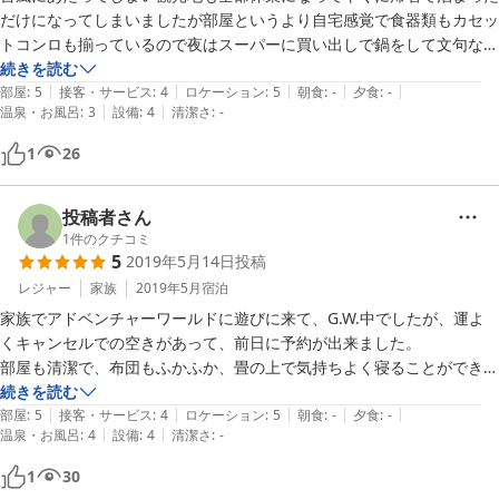
だけになってしまいましたが部屋というより自宅感覚で食器類もカセッ
トコンロも揃っているので夜はスーパーに買い出しで鍋をして文句なく
いい建物でした。また予約が取れたら次回はのんびりしたいです。ゴミ
続きを読む
|
|
|
|
|
も分別で処分してくれるみたいで、ありがとうございました。
部屋
:
5
接客・サービス
:
4
ロケーション
:
5
朝食
:
-
夕食
:
-
|
|
温泉・お風呂
:
3
設備
:
4
清潔さ
:
-
1
26
投稿者さん
1
件のクチコミ
5
2019年5月14日
投稿
レジャー
家族
2019年5月
宿泊
家族でアドベンチャーワールドに遊びに来て、G.W.中でしたが、運よ
くキャンセルでの空きがあって、前日に予約が出来ました。

部屋も清潔で、布団もふかふか、畳の上で気持ちよく寝ることができま
した。

続きを読む
|
|
|
|
|
自宅で過ごしているかのように必要なものは全て揃っていたので、子連
部屋
:
5
接客・サービス
:
4
ロケーション
:
5
朝食
:
-
夕食
:
-
|
|
温泉・お風呂
:
4
設備
:
4
清潔さ
:
-
れの旅にはとても利用しやすい形式でした。全国にこういったタイプの
宿泊場所がもっとたくさん増えればいいのになと思いました。子供も大
1
30
満足です。しばらく滞在していたかったです。
