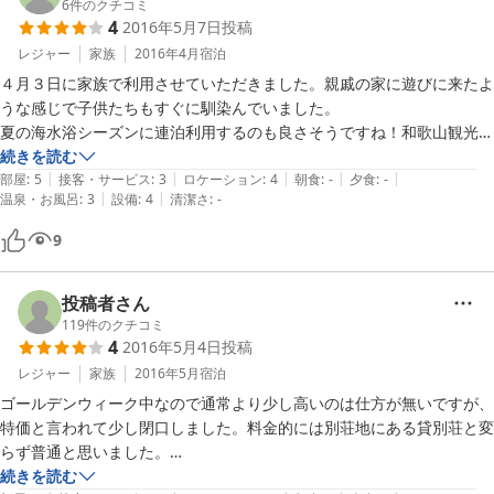
ソフトクリームも美味しいので、オススメです！

6
件のクチコミ
4
2016年5月7日
投稿
また泊まりに行こうと思います。ありがとうございました。
レジャー
家族
2016年4月
宿泊
４月３日に家族で利用させていただきました。親戚の家に遊びに来たよ
うな感じで子供たちもすぐに馴染んでいました。

夏の海水浴シーズンに連泊利用するのも良さそうですね！和歌山観光の
際はまた利用させていただきたいです。ありがとうございました。
続きを読む
|
|
|
|
|
部屋
:
5
接客・サービス
:
3
ロケーション
:
4
朝食
:
-
夕食
:
-
|
|
温泉・お風呂
:
3
設備
:
4
清潔さ
:
-
9
投稿者さん
119
件のクチコミ
4
2016年5月4日
投稿
レジャー
家族
2016年5月
宿泊
ゴールデンウィーク中なので通常より少し高いのは仕方が無いですが、
特価と言われて少し閉口しました。料金的には別荘地にある貸別荘と変
らず普通と思いました。

アメニティが全く無いところも貸別荘と同じです。

続きを読む