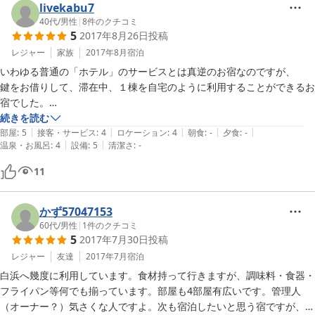
livekabu7
40代
/
男性
|
8
件のクチコミ
5
2017年8月26日
投稿
レジャー
家族
2017年8月
宿泊
いわゆる普通の「ホテル」のサービスとは真逆のお宿なのですが、

鍵をお借りして、滞在中、１棟を自宅のように利用することができるお
宿でした。

アメニティもすべてそろっており、カセットコンロもあったため、スー
続きを読む
|
|
|
|
|
パーで食材を買い込んで調理しました。

部屋
:
5
接客・サービス
:
4
ロケーション
:
4
朝食
:
-
夕食
:
-
|
|
温泉・お風呂
:
4
設備
:
5
清潔さ
:
-
２階建てで　寝室が２階のため、起きてる人と寝ておきたい人が別にす
ごすこともできますし、

11
ぜひ日程があいていれば、何度もお世話になりたいと思っています。
かず57047153
60代
/
男性
|
1
件のクチコミ
5
2017年7月30日
投稿
レジャー
友達
2017年7月
宿泊
白浜へ幾度に利用しています。食材持って行きますが、調味料・食器・
フライパン等何でも揃っています。部屋も4部屋有広いです。管理人
（オーナー？）気さくな人ですよ。次も宿泊したいと思う宿ですが、9