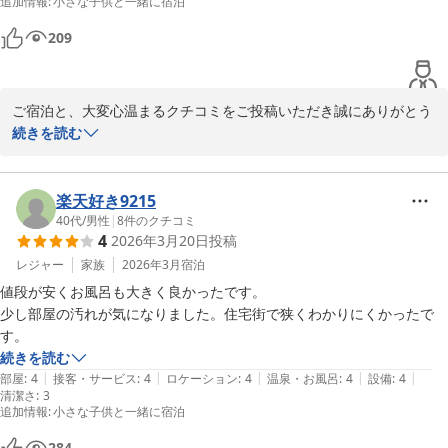
追加情報
:
小さな子供と一緒に宿泊
温泉に浸かっていても、濡れた髪が凍りそうに冷たくてゆっくり浸かれ
209
ませんでした。

もう少し温かい時期に来るのがいいのかもしれません。

すぐ隣に家族風呂がありましたが、部屋のお風呂と同じ大きさだったの
で入ってません。

ご宿泊と、大変心温まるクチコミをご投稿いただき誠にありがとう
他にも宿泊客がいたようですが、とても静かでした。おそらく家族風呂
ございます！

続きを読む
に入る時に扉が閉まる音だと思いますが、その音だけが数回響いていた
くらいです。

小さなお子様を連れての初めてのご旅行は何かとご不安もあったか
チェックアウトはそのまま部屋を出るだけでしたので簡単でした。

と思いますが、当館の対応やベッドの配置についてお喜びいただけ
楽天好き9215
部屋でゆっくりしたい人はいいホテルだと思います。

て大変光栄です。「家族全員川の字で寝ることが出来た」というエ
40代
/
男性
|
8
件のクチコミ
4
2026年3月20日
投稿
ピソードを拝読し、スタッフ一同とても微笑ましく、嬉しい気持ち
でいっぱいになりました。

レジャー
家族
2026年3月
宿泊
値段が安くお風呂も大きく良かったです。

当館では、小さなお子様連れのご家族にも安心して心地よくお過ご
少し部屋の汚れが気になりました。住宅街で狭くわかりにくかったで
しいただけるよう、できる限りのサポートを心がけております。お
客様の快適なご滞在のお手伝いができましたこと、何よりの喜びで
続きを読む
ございます。

|
|
|
|
|
部屋
:
4
接客・サービス
:
4
ロケーション
:
4
温泉・お風呂
:
4
設備
:
4
清潔さ
:
3
追加情報
:
小さな子供と一緒に宿泊
これからも皆様の大切な家族旅行の思い出の場所となれるよう、よ
り一層丁寧で温かいおもてなしに努めてまいります。

284