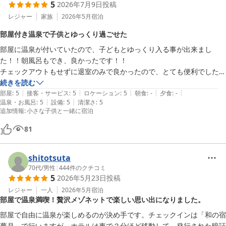
5
2026年7月9日
投稿
レジャー
家族
2026年5月
宿泊
部屋付き温泉で子供とゆっくり過ごせた
部屋に温泉が付いていたので、子どもとゆっくり入る事が出来まし
た！！朝風呂もでき、良かったです！！

チェックアウトもせずに退室のみで良かったので、とても便利でした！

ホテルの横に民家があるので、カーテンなどでプライバシーを守った
続きを読む
|
|
|
|
|
り、こちらの音漏れはしないのか？と気になりましたが、素泊まりで部
部屋
:
5
接客・サービス
:
5
ロケーション
:
5
朝食
:
-
夕食
:
-
|
|
温泉・お風呂
:
5
設備
:
5
清潔さ
:
5
屋に温泉が付いており、清潔、子どもが添い寝無料だったので良かった
追加情報
:
小さな子供と一緒に宿泊
です♪
81
shitotsuta
70代
/
男性
|
444
件のクチコミ
5
2026年5月23日
投稿
レジャー
一人
2026年5月
宿泊
部屋で温泉満喫！贅沢メゾネットで楽しい思い出になりました。
部屋で自由に温泉が楽しめるのが決め手です。チェックインは「和の宿
夢月」で行いますが、ホテルは車で２分ほど移動して、発行された暗証