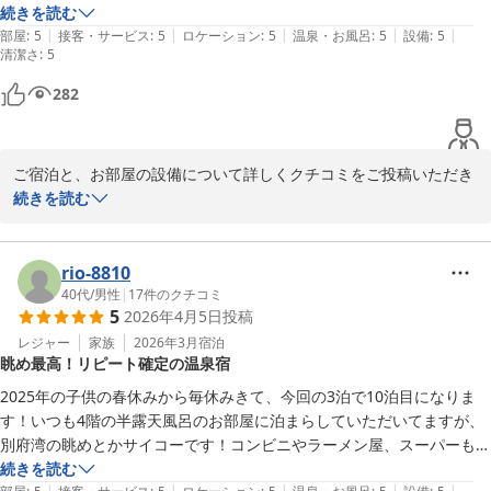
て「安心して滞在できるのがわかった」とのお言葉をいただき、ホ
エレベーターもとても狭い。。

続きを読む
ッと胸をなでおろしております。お客様に安心感をお届けできたこ
|
|
|
|
|
部屋
:
5
接客・サービス
:
5
ロケーション
:
5
温泉・お風呂
:
5
設備
:
5
清潔さ
とは何よりの喜びです。

:
5
なのに、お部屋のステキさと言ったら。。

そのギャップには驚きます（笑）

282
「鉄輪での楽しい思い出ができた」という大変嬉しいお言葉を励み
に、これからも皆様に安心・快適で特別なひとときを過ごしていた
冷蔵庫の中のたくさんのサービスも、お部屋についた露天風呂も、

だけるよう、より一層のサービス向上に努めてまいります。

お部屋の広さ、清潔さ。問題ないです。

ご宿泊と、お部屋の設備について詳しくクチコミをご投稿いただき
誠にありがとうございます！

続きを読む
またぜひ温泉を満喫しに、お気軽に足を運んでくださいませ。次回
高いところにあるので、

の素晴らしいお出かけの機会にお会いできることを、スタッフ一同
当館へのアクセスや外観、エレベーターではご不安な思いをさせて
心よりお待ち申し上げております。
しまい大変失礼いたしました。しかしながら、一歩お部屋に入られ
rio-8810
リゾート扇山 〜Ｇｒａｎｄｐｉａ Ｒｅｓｏｒｔ ＯＵＧＩＹＡ
た際のデザインや広さ、清潔感、そして客室の露天風呂について
40代
/
男性
|
17
件のクチコミ
ＭＡ〜
5
2026年4月5日
投稿
「そのギャップには驚きます」と、最高のお褒めのお言葉をいただ
2026-06-19
き大変嬉しく感激しております。高台に位置しているため風が強く
レジャー
家族
2026年3月
宿泊
眺め最高！リピート確定の温泉宿
寒さを感じられたとのこと、貴重なご意見をありがとうございま
す。

2025年の子供の春休みから毎休みきて、今回の3泊で10泊目になりま
す！いつも4階の半露天風呂のお部屋に泊まらしていただいてますが、
また、冷蔵庫のドリンクサービスもお喜びいただけて幸いです。し
別府湾の眺めとかサイコーです！コンビニやラーメン屋、スーパーも歩
かしながら、誠に勝手ながらこちらの冷蔵庫サービスは2026年5月
いて10分圏内にあるので坂道ですが、歩くのが苦手ではない方は苦に
続きを読む
末をもちまして終了させていただくこととなりました。何卒ご理解
|
|
|
|
|