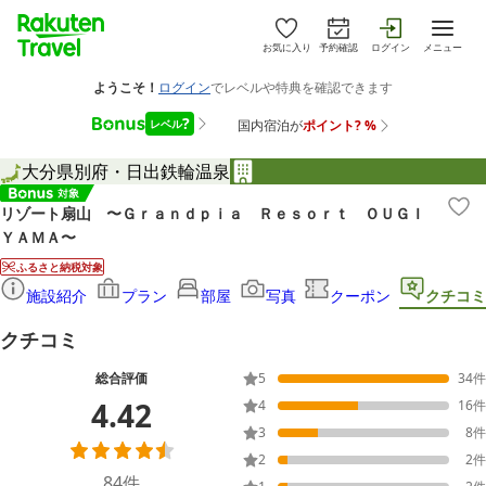
お気に入り
予約確認
ログイン
メニュー
大分県
別府・日出
鉄輪温泉
リゾート扇山 〜Ｇｒａｎｄｐｉａ Ｒｅｓｏｒｔ ＯＵＧＩ
ＹＡＭＡ〜
ふるさと納税対象
施設紹介
プラン
部屋
写真
クーポン
クチコミ
クチコミ
総合評価
5
34
件
4.42
4
16
件
3
8
件
2
2
件
84
件