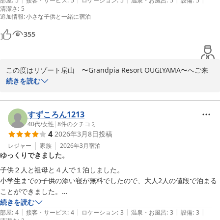
はならないです。小学生料金が不要なので安く泊まれます。ドリンクサ
部屋
:
5
接客・サービス
:
5
ロケーション
:
5
温泉・お風呂
:
5
設備
:
5
清潔さ
いただけますと幸いでございます。

:
5
ービスがもうすぐなくなるという看板があったのは残念ですが、物価高
追加情報
:
小さな子供と一緒に宿泊
の中、仕方ないですね！宿泊料金があがるよりは全然嬉しいです！また
これからもお部屋に入った瞬間の感動や、心地よい温泉のひととき
夏休み３泊予約しました！
355
を多くのお客様にお届けできるよう、より一層のサービス向上に努
めてまいります。

この度はリゾート扇山　〜Grandpia Resort OUGIYAMA〜へご来
また機会がございましたら、ぜひ当館の自慢のお部屋と温泉へ癒や
館いただきましてあありがとうございます。

続きを読む
されにお越しくださいませ。スタッフ一同、心よりお待ち申し上げ
いつもご利用いただきましてありがとうございます。

ております。
ご投稿のとおり、ドリンクのサービスは終了いたしますが、お子様
リゾート扇山 〜Ｇｒａｎｄｐｉａ Ｒｅｓｏｒｔ ＯＵＧＩＹＡ
料金のサービスにつきましては継続していく意向でございます。

すずころん1213
ＭＡ〜
これから暑くなる時期ですがお元気でお過ごしください。

40代
/
女性
|
8
件のクチコミ
4
2026年3月8日
投稿
夏休みにお待ちしております！
2026-06-19
レジャー
家族
2026年3月
宿泊
リゾート扇山 〜Ｇｒａｎｄｐｉａ Ｒｅｓｏｒｔ ＯＵＧＩＹＡ
ゆっくりできました。
ＭＡ〜
子供２人と祖母と４人で１泊しました。

2026-05-03
小学生までの子供の添い寝が無料でしたので、大人2人の値段で泊まる
ことができました。

チェックインは姉妹店の「夢月」で行い、夢月から車で4分ほどで扇山
続きを読む
|
|
|
|
|
に到着しました。

部屋
:
4
接客・サービス
:
4
ロケーション
:
3
温泉・お風呂
:
3
設備
:
3