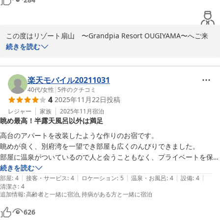
またぜひご家族皆様で、のんびり温泉と寛ぎの時間を過ごしにお越
しくださいませ。次回の素晴らしいお出かけの機会にお会いできる
この度はリゾート扇山　〜Grandpia Resort OUGIYAMA〜へご来
ことを、心より楽しみにお待ち申し上げます。
館いただきましてあありがとうございます。

続きを読む
リゾート扇山 〜Ｇｒａｎｄｐｉａ Ｒｅｓｏｒｔ ＯＵＧＩＹＡ
お部屋の清掃に気になる点があったとのお言葉をいただきました。

ＭＡ〜
清潔感を感じていただけるよう善処してまいりたいと存じます。

また機会がございましたらご来館お待ちしております。
楽天モバイル20211031
2026-06-19
40代
/
女性
|
5
件のクチコミ
リゾート扇山 〜Ｇｒａｎｄｐｉａ Ｒｅｓｏｒｔ ＯＵＧＩＹＡ
4
2025年11月22日
投稿
ＭＡ〜
レジャー
家族
2025年11月
宿泊
2026-05-03
眺め最高！半露天風呂以外は満足
高台のアパートを改装したような作りのお宿です。

眺めが良く、別府湾を一望でき部屋も広くのんびりできました。

部屋に温泉がついているので人と会うこともなく、プライベートを保ち
ながらくつろぐことができます。

続きを読む
|
|
|
|
|
１つ気になったのは４階の半露天風呂なのですが柵が低く外から見えそ
部屋
:
4
接客・サービス
:
4
ロケーション
:
5
温泉・お風呂
:
4
設備
:
4
清潔さ
:
4
うだなぁと落ち着かなかったことでしょうか。見晴らしの良さが売りな
追加情報
:
高齢者と一緒に宿泊
持病がある方と一緒に宿泊
ので仕方がないのかもしれませんがどうにも落ち着いてお風呂を満喫出
来ませんでした。

626