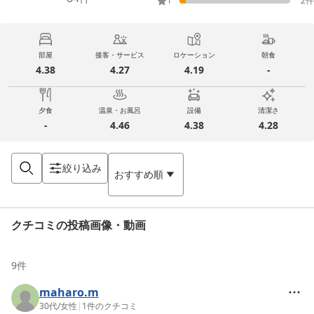
1
2
件
部屋
接客・サービス
ロケーション
朝食
4.38
4.27
4.19
-
夕食
温泉・お風呂
設備
清潔さ
-
4.46
4.38
4.28
絞り込み
おすすめ順
クチコミの投稿画像・動画
9
件
maharo.m
30代
/
女性
|
1
件のクチコミ