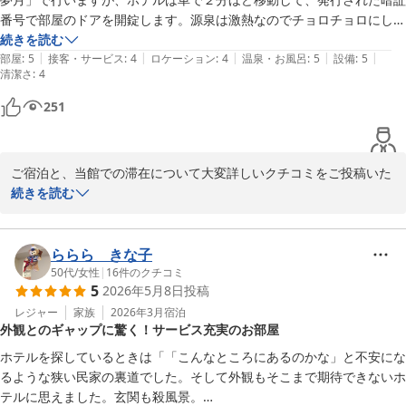
番号で部屋のドアを開錠します。源泉は激熱なのでチョロチョロにしな
いと熱くて入れなくなります。メゾネットタイプの部屋は３Fリビング
続きを読む
|
|
|
|
|
と２Fの温泉・寝室・トイレ、ＴＶも大型で贅沢な雰囲気です。朝連絡
部屋
:
5
接客・サービス
:
4
ロケーション
:
4
温泉・お風呂
:
5
設備
:
5
清潔さ
:
4
が必要なことがありましたが、すぐに夢月のスタッフが駆けつけてくれ
て、安心して滞在できるのがわかりました。鉄輪での楽しい思い出がで
251
きました。当日はお世話になりました。
ご宿泊と、当館での滞在について大変詳しいクチコミをご投稿いた
だき誠にありがとうございます！

続きを読む
当館の決め手となった客室温泉をはじめ、3階リビングと2階の寝
室・お風呂に分かれたメゾネットタイプのお部屋や、大型テレビな
ららら きな子
どの設備について「贅沢な雰囲気」とお気に召していただけて大変
50代
/
女性
|
16
件のクチコミ
5
2026年5月8日
投稿
嬉しく思います。また、源泉の温度に関する貴重なアドバイスもあ
りがとうございます。当館の温泉は非常に熱いため、お客様が仰る
レジャー
家族
2026年3月
宿泊
外観とのギャップに驚く！サービス充実のお部屋
通り少しずつ調整しながらお好みの温度で楽しんでいただくのがベ
ストでございます。

ホテルを探しているときは「「こんなところにあるのかな」と不安にな
るような狭い民家の裏道でした。そして外観もそこまで期待できないホ
朝のご連絡の際、姉妹館「和みの宿 夢月」のスタッフの対応につい
テルに思えました。玄関も殺風景。
