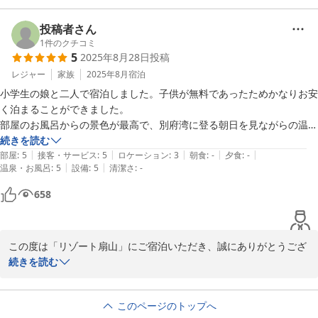
しかし、そこ以外はとても気に入りましたので、

次は内風呂のお部屋に泊まってみたいです。
投稿者さん
1
件のクチコミ
5
2025年8月28日
投稿
レジャー
家族
2025年8月
宿泊
小学生の娘と二人で宿泊しました。子供が無料であったためかなりお安
く泊まることができました。

部屋のお風呂からの景色が最高で、別府湾に登る朝日を見ながらの温泉
は格別でした！建物自体は古いのでしょうが、お部屋は綺麗にリフォー
続きを読む
|
|
|
|
|
ムされ、広くて清掃も行き届いており気持ち良く過ごすことができまし
部屋
:
5
接客・サービス
:
5
ロケーション
:
3
朝食
:
-
夕食
:
-
|
|
温泉・お風呂
:
5
設備
:
5
清潔さ
:
-
た。無料のジュースやビールもたくさん入っていて驚きました！

行くまでの道が狭く駐車場が多少停めづらくはありましたが、それは立
658
地的に仕方ないかと。

気に入りすぎて滞在中に追加で宿泊予約しました！

この度は「リゾート扇山」にご宿泊いただき、誠にありがとうござ
忘れ物にも親切に対応していただきありがとうございました。

いました。

続きを読む
またぜひ泊まりたいお宿です。
温泉や部屋、ドリンクのサービスにご満足いただけたようで何より
このページのトップへ
でございます。
