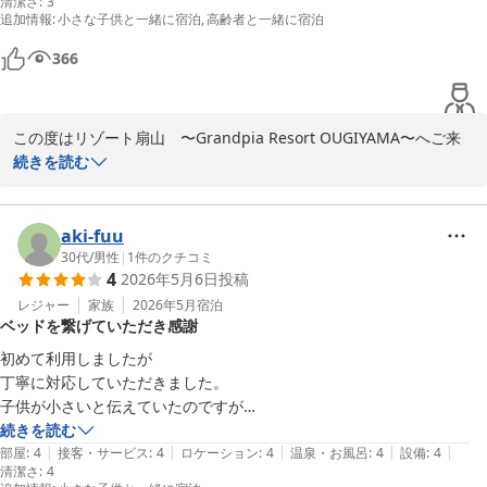
清潔さ
:
3
道はとても狭く、急な坂もあるので注意です。

追加情報
:
小さな子供と一緒に宿泊
高齢者と一緒に宿泊
チェックインの際、受付のスタッフさんが外国の方だったのか、「冷蔵
庫の飲み物は全て無料なので、全部飲み干してください」と言われたの
366
がクスッと笑えてほっこりしました。

ホテルは本当に外観はマンションという感じです。

ホテルの入り口でチェックインの際にいただいたパスワードを入力し、
この度はリゾート扇山　〜Grandpia Resort OUGIYAMA〜へご来
ホテルに入ります。

館ありがとうございました。

続きを読む
狭いエレベーターで部屋の階まで上がり、部屋に入る時にまたパスワー
他のお客様にも参考になるクチコミをありがとうございます。

ドを入力して入室します。言われたとおりにすれば問題ありません。

天候の都合とはいえ当日はご不便おかけいたしましたこと、この場
部屋に入るとまず大きすぎるテレビが目に入ります。皆さんおっしゃっ
を借りてお詫び申し上げます。

aki-fuu
ているように、この部屋には大きすぎると思います。子供は喜んでまし
また機会がございましたら当館の温泉をお楽しみいただけますと幸
30代
/
男性
|
1
件のクチコミ
たが。すぐにYouTubeを見ようとしたらうまく接続できずに困って、
4
2026年5月6日
投稿
いです。

夢月(？)に電話をしたらすぐに来ていただき、見られるようになりまし
ご投稿ありがとうございました。
レジャー
家族
2026年5月
宿泊
た。

ベッドを繋げていただき感謝
リゾート扇山 〜Ｇｒａｎｄｐｉａ Ｒｅｓｏｒｔ ＯＵＧＩＹＡ
素早い対応ありがとうございました。

初めて利用しましたが

ＭＡ〜
部屋の広さはちょうどいいと思いますが、夕食を買ってきて部屋で食べ
丁寧に対応していただきました。

たので、小さいテーブルと椅子があればよかったなと思いました。電子
2026-05-03
子供が小さいと伝えていたのですが

レンジはあって良かったと思います。

ツインの部屋でベッドをつなげていただいたので

続きを読む
お風呂はやはり柵が低すぎて、立つとほぼ丸見えです。見られてないと
|
|
|
|
|
家族全員川の字で寝ることが出来ました
部屋
:
4
接客・サービス
:
4
ロケーション
:
4
温泉・お風呂
:
4
設備
:
4
は思いますが、中腰で移動しました。また、柵が低いし、隙間の空いて
清潔さ
:
4
いる柵なので、風がものすごく吹いてとても寒かったです。肩まで熱い