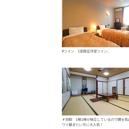
#ツイン 1室限定洋室ツイン。
＃別館 1棟1棟が独立しているので隣を気
ワイ騒ぎたい方に大人気！