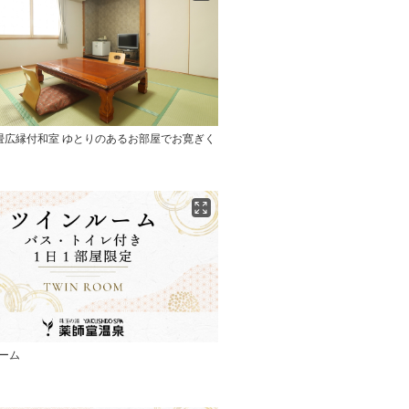
畳広縁付和室 ゆとりのあるお部屋でお寛ぎく
ーム