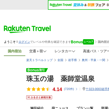
国内宿泊
交通＋宿
レンタカー
高速バス・ツア
楽天トラベルトップ
全国
岩手県
奥州・平泉・一関
珠玉の湯 薬師堂温泉
4.14
(
720
件)
〒023-0003
施設紹介
宿ニュース
プラン一覧
部屋