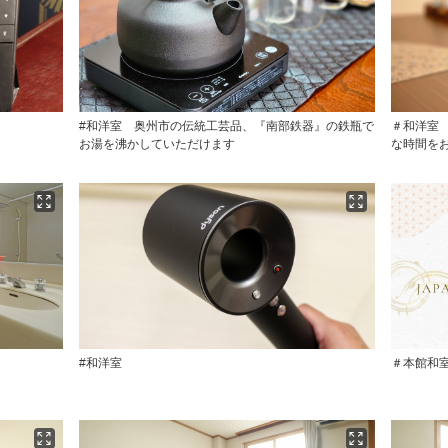
#和洋室 奥州市の伝統工芸品、『南部鉄器』の鉄瓶で
＃和洋室 
お湯を沸かしていただけます
な時間を
。
#和洋室
＃本館和