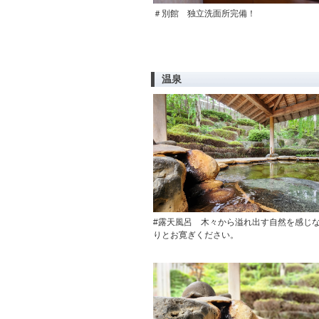
＃別館 独立洗面所完備！
温泉
#露天風呂 木々から溢れ出す自然を感じ
りとお寛ぎください。