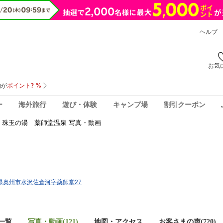
ヘルプ
お気
ー
海外旅行
遊び・体験
キャンプ場
割引クーポン
珠玉の湯 薬師堂温泉 写真・動画
岩手県奥州市水沢佐倉河字薬師堂27
一覧
写真・動画(121)
地図・アクセス
お客さまの声(
720
)