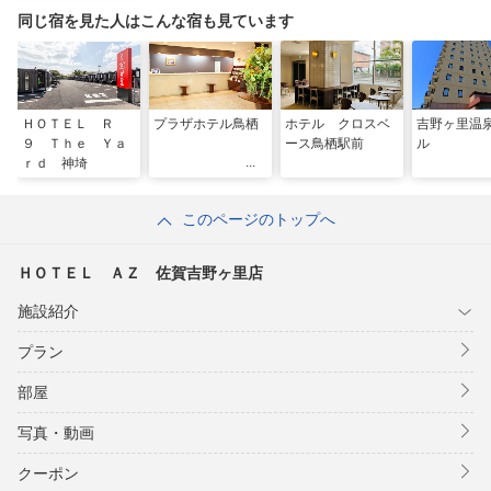
同じ宿を見た人はこんな宿も見ています
ＨＯＴＥＬ Ｒ
プラザホテル鳥栖
ホテル クロスベ
吉野ヶ里温
９ Ｔｈｅ Ｙａ
ース鳥栖駅前
ル
ｒｄ 神埼
このページのトップへ
ＨＯＴＥＬ ＡＺ 佐賀吉野ヶ里店
施設紹介
プラン
部屋
写真・動画
クーポン