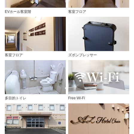
EVホール客室階
客室フロア
客室フロア
ズボンプレッサー
多目的トイレ
Free Wi-Fi