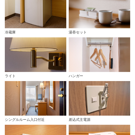
冷蔵庫
湯吞セット
ライト
ハンガー
シングルルーム入口付近
差込式主電源