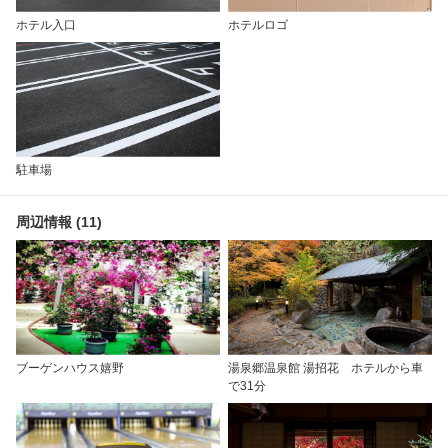
ホテル入口
ホテルロゴ
駐車場
周辺情報 (11)
ブーゲンハウス嬉野
湯泉郷温泉館 湯招花 ホテルから車
で31分