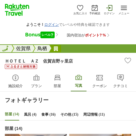
お気に入り
予約確認
ログイン
メニュー
全国
全国
佐賀県
鳥栖
ＨＯＴＥＬ ＡＺ 佐賀吉野ヶ里
ＨＯＴＥＬ ＡＺ 佐賀吉野ヶ里店
写真
施設紹介
プラン
部屋
クーポン
クチコミ
フォトギャラリー
部屋 (14)
風呂 (4)
食事 (16)
その他 (15)
周辺情報 (11)
部屋 (14)