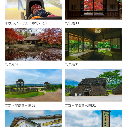
ボウルアーガス 車で25分♪
九年庵03
九年庵02
九年庵01
吉野ヶ里歴史公園02
吉野ヶ里歴史公園01