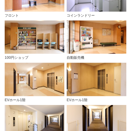
フロント
コインランドリー
100円ショップ
自動販売機
EVホール1階
EVホール1階