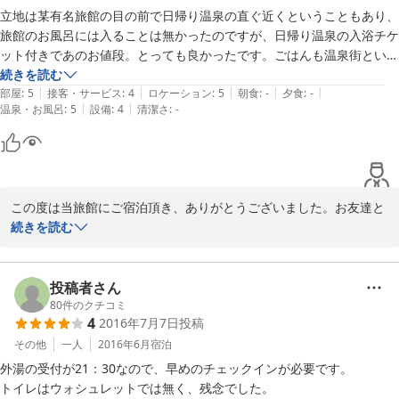
出来るのでゆったりした時間を持ちたい方にはオススメの宿ではないで
立地は某有名旅館の目の前で日帰り温泉の直ぐ近くということもあり、
しょうか！

旅館のお風呂には入ることは無かったのですが、日帰り温泉の入浴チケ
ット付きであのお値段。とっても良かったです。ごはんも温泉街という
ことで、若干高かったですが、行くと途中にファミレスなどもありまし
続きを読む
|
|
|
|
|
たので、そちらを利用するのも手だと思いました。

部屋
:
5
接客・サービス
:
4
ロケーション
:
5
朝食
:
-
夕食
:
-
|
|
温泉・お風呂
:
5
設備
:
4
清潔さ
:
-
素泊まりでしたが、不便なく過ごすことが出来ました。ありがとうござ
いました。
この度は当旅館にご宿泊頂き、ありがとうございました。お友達と
ご滞在されていたこともあって、笑顔がたえず、こちらも楽しい気
続きを読む
持ちにならせて頂きました。

また能登にお越しの際は、ぜひ当旅館をご利用下さいませ。

投稿者さん
心よりお待ち申し上げております。

80
件のクチコミ
4
2016年7月7日
投稿
フロント係
その他
一人
2016年6月
宿泊
外湯の受付が21：30なので、早めのチェックインが必要です。

2016-11-15
トイレはウォシュレットでは無く、残念でした。
