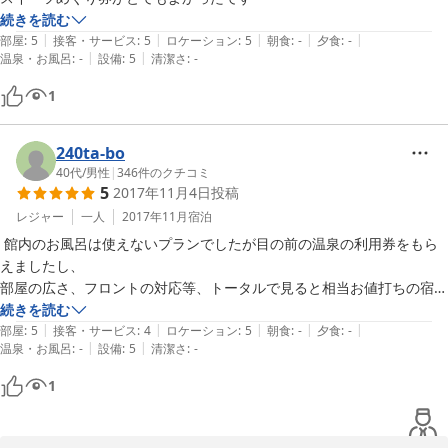
続きを読む
2015-02-28
|
|
|
|
|
部屋
:
5
接客・サービス
:
5
ロケーション
:
5
朝食
:
-
夕食
:
-
|
|
温泉・お風呂
:
-
設備
:
5
清潔さ
:
-
1
240ta-bo
40代
/
男性
|
346
件のクチコミ
5
2017年11月4日
投稿
レジャー
一人
2017年11月
宿泊
 館内のお風呂は使えないプランでしたが目の前の温泉の利用券をもら
えましたし、

部屋の広さ、フロントの対応等、トータルで見ると相当お値打ちの宿だ
と思います。
続きを読む
|
|
|
|
|
部屋
:
5
接客・サービス
:
4
ロケーション
:
5
朝食
:
-
夕食
:
-
|
|
温泉・お風呂
:
-
設備
:
5
清潔さ
:
-
1