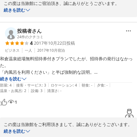
この度は当旅館にご宿泊頂き、誠にありがとうございます。

続きを読む
当旅館をご評価頂き、大変うれしく思っております。

これからも皆様に愛される宿を目指し精進して参ります！

投稿者さん
またのご利用お待ちしております。
24
件のクチコミ
4
2017年10月22日
投稿
2017-11-08
ビジネス
一人
2017年10月
宿泊
和倉温泉総場無料招待券付きプランでしたが、招待券の発行はなかっ
た。

「内風呂を利用ください」と半ば強制的な説明。

続きを読む
|
|
|
|
|
部屋
:
4
接客・サービス
:
3
ロケーション
:
4
朝食
:
-
夕食
:
-
|
|
温泉・お風呂
:
2
設備
:
3
清潔さ
:
-
1
この度は当旅館をご利用頂きまして、誠にありがとうございます。

続きを読む