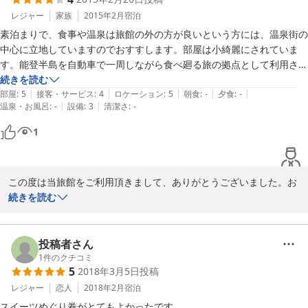
いろいろとご案内させて頂ければと思います。

今後はお食事付プランの販売も予定しております。こちらのプラン
レジャー
家族
2015年2月
宿泊
部屋は一人旅には広すぎるくらいのお部屋。

もまたご利用頂ければと思います。

バスタブ付きのユニットバスもありました。

素泊まりで、食事や温泉は旅館の外の方が良いという方には、温泉街の
この度は本当にありがとうございました。

布団も敷いてくれて、ゆっくりできました。
中心に立地していますのでおすすします。部屋は小綺麗にされていま
す。能登半島を自動車で一周しながら食べ廻る旅の拠点として利用させ
ていただきました。カーナビで登録できない場合は、和倉温泉総湯を目
続きを読む
|
|
|
|
|
指せばすぐにわかります。
部屋
:
5
接客・サービス
:
4
ロケーション
:
5
朝食
:
-
夕食
:
-
2015-03-10
|
|
温泉・お風呂
:
-
設備
:
3
清潔さ
:
-
1
この度は当旅館をご利用頂きまして、ありがとうございました。お
褒めのお言葉、従業員一同大変嬉しく思っております。気持ち良く
続きを読む
ご宿泊して頂けるよう、今後も一層精進してまいります。

当旅館は総湯からも近く、また近隣にはお薦めの食事処が多数ござ
います。能登にお越しの際は、またぜひ当旅館をご利用頂ければ幸
投稿者さん
いでございます。

1
件のクチコミ
5
2018年3月5日
投稿
ありがとうございました。

レジャー
恋人
2018年2月
宿泊
　　　　　　　　　　　　　　　　フロント係より