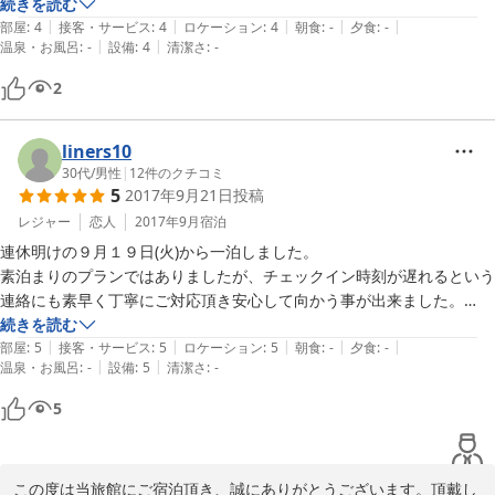
風呂には入りませんでした。
続きを読む
|
|
|
|
|
部屋
:
4
接客・サービス
:
4
ロケーション
:
4
朝食
:
-
夕食
:
-
|
|
温泉・お風呂
:
-
設備
:
4
清潔さ
:
-
2
liners10
30代
/
男性
|
12
件のクチコミ
5
2017年9月21日
投稿
レジャー
恋人
2017年9月
宿泊
連休明けの９月１９日(火)から一泊しました。

素泊まりのプランではありましたが、チェックイン時刻が遅れるという
連絡にも素早く丁寧にご対応頂き安心して向かう事が出来ました。

続きを読む
|
|
|
|
|
立地としては「総湯」という温泉施設を囲むように宿泊施設が建ってい
部屋
:
5
接客・サービス
:
5
ロケーション
:
5
朝食
:
-
夕食
:
-
|
|
温泉・お風呂
:
-
設備
:
5
清潔さ
:
-
る中で一番近くにあり利便性は高いと思います。またバス停も目の前で
コンビニもすぐそばにあるので車でなくても困らないのではないでしょ
5
うか。

ただ、周辺施設（薬局？歯医者？）が高くそびえ立っており、青海荘の
建物が一区画奥に立地しているので駐車場案内や施設看板などが道路沿
この度は当旅館にご宿泊頂き、誠にありがとうございます。頂戴し
いにあったら親切かなぁと思いました。
