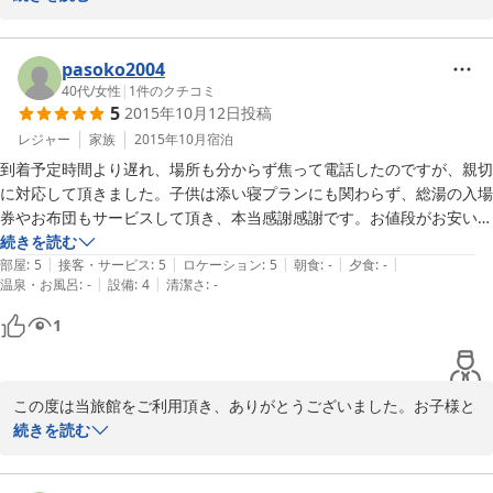
した貴重なご意見をもとに、対応策を講して参ります。

また能登にご旅行にいっしゃらる機会がございましたら、当旅館を
pasoko2004
是非ご利用くださいませ。

40代
/
女性
|
1
件のクチコミ
5
2015年10月12日
投稿
レジャー
家族
2015年10月
宿泊
2015-11-06
到着予定時間より遅れ、場所も分からず焦って電話したのですが、親切
に対応して頂きました。子供は添い寝プランにも関わらず、総湯の入場
券やお布団もサービスして頂き、本当感謝感謝です。お値段がお安いの
に、建物もお部屋もとってもキレイで本当申し訳ないくらいでした。翌
続きを読む
|
|
|
|
|
日水族館にも行かせて頂き、子供共々楽しい能登の旅となりました！ま
部屋
:
5
接客・サービス
:
5
ロケーション
:
5
朝食
:
-
夕食
:
-
|
|
温泉・お風呂
:
-
設備
:
4
清潔さ
:
-
た和倉に行く際には宜しくお願いします。
1
この度は当旅館をご利用頂き、ありがとうございました。お子様と
の楽しい旅のお役に立てて、本当に嬉しく思っております。

続きを読む
のとじま水族館には、「イルカショー」や「ペンギンのお散歩」な
どたくさんイベントがありますので、お子様も楽しまれたのではな