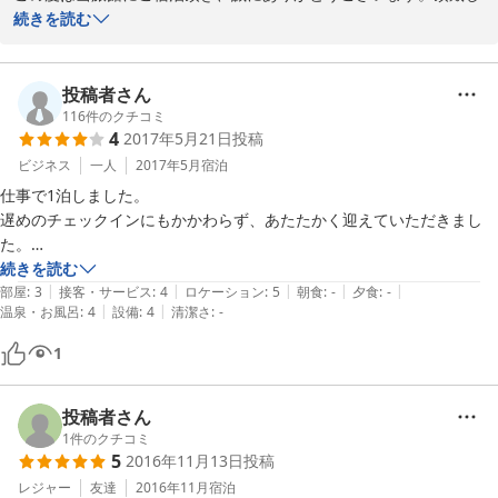
たたくさんのご意見、ご感想は私どもの貴重な財産とさせて頂きま
続きを読む
す。感謝申し上げます。

総湯に関しては、入館料４４０円（大人）と大変良心的な価格にも関わ
らず、露天・サウナもあり、シャワーは固定式（数秒経つと止まるタイ
当館の場所が分かりにくく、ご不便をおかけ致しました。ご指摘の
投稿者さん
プではなかった！）でドライヤー・綿棒も完備しており、なにより清潔
通り、案内看板等の設置を含めて改善策を検討して参りたいと思い
116
件のクチコミ
感あふれる施設でとても好感が持てました！

4
2017年5月21日
投稿
ます。

ビジネス
一人
2017年5月
宿泊
フロントの方は丁寧な案内の上、周辺の食事処を尋ねた所、オススメも
口コミを拝見していますと、総湯を含め温泉街をお楽しみになった
交えて親切に対応して頂けました。あいにく連休明けで閉まっている店
仕事で1泊しました。

ご様子で、和倉温泉に携わる者として大変うれしく思います。

も多かったですが、大手の居酒屋も含めお店が選べる程あったので食事
遅めのチェックインにもかかわらず、あたたかく迎えていただきまし
面でも心配はありませんでした。

た。

またのお越し頂けることを、心よりお待ちしております。

部屋はシンプルで、いたって普通です。

続きを読む
|
|
|
|
|
館内はビジネスホテルのようなフロア構成になっておりますが、お部屋
部屋
:
3
接客・サービス
:
4
ロケーション
:
5
朝食
:
-
夕食
:
-
|
|
温泉・お風呂
:
4
設備
:
4
清潔さ
:
-
は畳敷きで旅館の広さとしてはこの価格ではなかなかないよ...と思うよ
総湯、良いですね。

2017-09-22
うなゆったりとした間取りになっておりました。

街の雰囲気も、温泉街、という感じで楽しめました。

1
アメニティも最低限の物が揃っておりながら、「歯ブラシ」に満足して
おりました(笑)毛先が二段式（普通の毛先から長い毛先が出てるやつ）
を使い捨てで設置できるとは...と感激しました！

投稿者さん
1
件のクチコミ
5
2016年11月13日
投稿
至れり尽くせりのホテルや旅館が多い中、総湯という絶対的な温浴施設
を持ち、周辺での食事を散策しながら探せられる旅館という楽しみ方も
レジャー
友達
2016年11月
宿泊