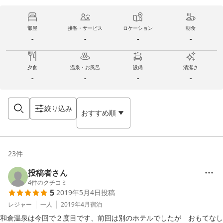
部屋
接客・サービス
ロケーション
朝食
-
-
-
-
夕食
温泉・お風呂
設備
清潔さ
-
-
-
-
絞り込み
おすすめ順
23
件
投稿者さん
4
件のクチコミ
5
2019年5月4日
投稿
レジャー
一人
2019年4月
宿泊
和倉温泉は今回で２度目です、前回は別のホテルでしたが　おもてなし