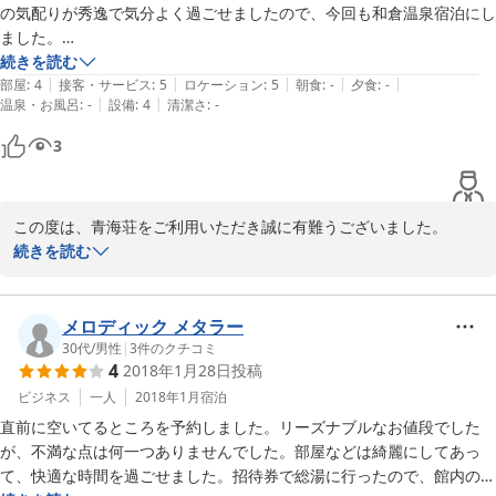
の気配りが秀逸で気分よく過ごせましたので、今回も和倉温泉宿泊にし
ました。

今回宿泊した青海荘もその事例に遜色無く、とても気分良く過ごせまし
続きを読む
|
|
|
|
|
た。

部屋
:
4
接客・サービス
:
5
ロケーション
:
5
朝食
:
-
夕食
:
-
|
|
温泉・お風呂
:
-
設備
:
4
清潔さ
:
-
「和倉温泉」外れ無しです。

3
この度は、青海荘をご利用いただき誠に有難うございました。

また、貴重なお時間の中でのクチコミ投稿に感謝いたします。

続きを読む
「和倉温泉」の印象を変えることなく当館でもお過ごしいただけま
したこと、大変嬉しく思っております。

メロディック メタラー
今後もさらに向上していくよう日々努めて参ります。

30代
/
男性
|
3
件のクチコミ
4
2018年1月28日
投稿
和倉をはじめ能登にはたくさんの観光スポットがございますので、
ビジネス
一人
2018年1月
宿泊
是非またお越しくださいませ。

直前に空いてるところを予約しました。リーズナブルなお値段でした
が、不満な点は何一つありませんでした。部屋などは綺麗にしてあっ
て、快適な時間を過ごせました。招待券で総湯に行ったので、館内のお
2019-05-05