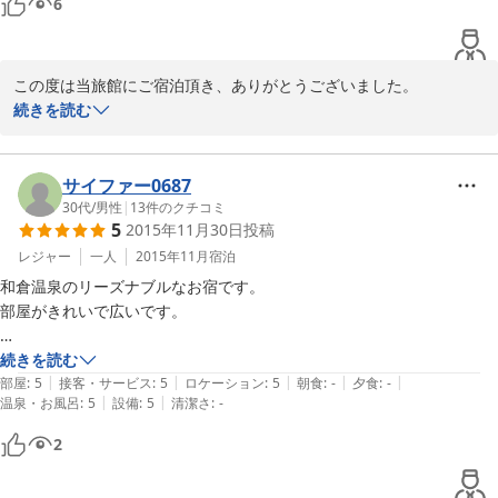
6
フロントの方も笑顔が素敵な親切な方でした。

近隣の大きな旅館に泊まるのもいいですが、素泊まりで食事は外で自由
に好きな物を！という旅もオススメです。

この度は当旅館にご宿泊頂き、ありがとうございました。

とてもいい旅になりました。

続きを読む
ありがとうございました。
素敵なご旅行のお手伝いが出来て、私たちも

本当にうれしい限りです。

ご堪能頂きました能登ミルクも「ご当地牛乳グランプリ金賞」に選
サイファー0687
ばれたものでございます。

30代
/
男性
|
13
件のクチコミ
5
2015年11月30日
投稿
「美味しい」と言って頂けて、何よりでございます。

また能登にお越しになる機会がございまいしたら、

レジャー
一人
2015年11月
宿泊
当旅館にお立ち寄り下さいませ。

和倉温泉のリーズナブルなお宿です。

部屋がきれいで広いです。

ありがとうございました。

お風呂は宿の向かい側にある総湯まで行かなければ

続きを読む
|
|
|
|
|
なりませんが、徒歩一分ですので苦にならないです。

部屋
:
5
接客・サービス
:
5
ロケーション
:
5
朝食
:
-
夕食
:
-
|
|
温泉・お風呂
:
5
設備
:
5
清潔さ
:
-
2016-01-12
また、宿の目の前がバス停になっていますので、

2
公共交通機関で来る方にも便利だと思います。

和倉温泉と富山県高岡を氷見経由で結ぶわくライナー
