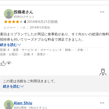
ご指摘頂きました件、ご迷惑をおかけ致しまして

大変申し訳ございません。

投稿者さん
当日は和倉温泉総湯が定休日で、ご利用頂けないため、館内の大浴
45
件のクチコミ
4
2016年6月21日
投稿
場をご案内させて頂きました。

ご説明が十分でなく、大変申し訳ございません。

レジャー
一人
2016年5月
宿泊
今後は誤解が生じることがないよう、お客様の立場に立ってご案内
素泊まりプランでしたが周辺に食事処があり、すぐ向かいの総湯の無料
させて頂くよう心掛けて参ります。

招待券も付いてリーズナブルな料金で満足できました。
続きを読む
この度は本当に申し訳ございませんでした。

|
|
|
|
|
部屋
:
4
接客・サービス
:
4
ロケーション
:
4
朝食
:
-
夕食
:
-
またのご利用お待ちしております。

|
|
温泉・お風呂
:
-
設備
:
4
清潔さ
:
-
フロント係より
2017-10-24
この度は当館をご利用頂きまして、

誠にありがとうございます。

続きを読む
ご満足頂けたご様子で、スタッフ一同

大変喜んでおります。

またのご利用、心よりお待ち申し上げております。

Alan Shiu
30代
/
男性
|
1
件のクチコミ