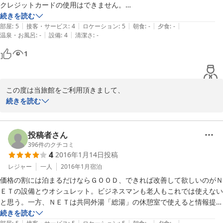
クレジットカードの使用はできません。

部屋の鍵は外出時、持ち歩いても良く、気兼ねなく外出できました。

続きを読む
|
|
|
|
|
価格に割に新しく綺麗すぎるお部屋で広く使えました。
部屋
:
5
接客・サービス
:
4
ロケーション
:
5
朝食
:
-
夕食
:
-
|
|
温泉・お風呂
:
-
設備
:
4
清潔さ
:
-
1
この度は当旅館をご利用頂きまして、

ありがとうございました

続きを読む
トイレがウォシュレットでなく、大変ご不便をおかけいたしまし
た。またクレジットカードでのご精算も対応しておらず、申し訳ご
投稿者さん
ざいませんでした。

396
件のクチコミ
4
2016年1月14日
投稿
頂戴したご意見をもとに、改善してまりたいと

思っております。

レジャー
一人
2016年1月
宿泊
価格の割には泊まるだけならＧＯＯＤ、できれば改善して欲しいのがＮ
またのご利用、心よりお待ちしております。

ＥＴの設備とウオシュレット。ビジネスマンも老人もこれでは使えない
と思う。一方、ＮＥＴは共同外湯「総湯」の休憩室で使えると情報提供
　　　　　　　　　　　　　　　フロント係

をいただいた。思いＰＣを持参することには抵抗はあったが、ともかく
続きを読む
|
|
|
|
|