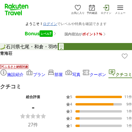
お気に入り
予約確認
ログイン
メニュー
石川県
七尾・和倉・羽咋
青海荘
ふるさと納税対象
施設紹介
プラン
部屋
写真
クーポン
クチコミ
クチコミ
総合評価
5
11
件
-
4
9
件
3
1
件
2
1
件
27
件
1
1
件