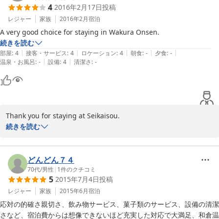
4
2016年2月17日
投稿
　　　　　　　　　　　　　　　　　フロント係
レジャー
家族
2016年2月
宿泊
2016-06-22
A very good choice for staying in Wakura Onsen. 
続きを読む
|
|
|
|
|
部屋
:
4
接客・サービス
:
4
ロケーション
:
4
朝食
:
-
夕食
:
-
|
|
温泉・お風呂
:
-
設備
:
4
清潔さ
:
-
Thank you for staying at Seikaisou.

I am very happy because I can be a maid of good travel.

続きを読む
I am looking forward to meeting you again.
2016-02-18
どんどん７４
70代
/
男性
|
1
件のクチコミ
5
2015年7月4日
投稿
レジャー
家族
2015年6月
宿泊
応対の的確さ親切さ、飲み物サービス、菓子類のサービス、設備の清潔
さなど、宿泊費からは想像できないほど充実した対応で大満足、和倉温