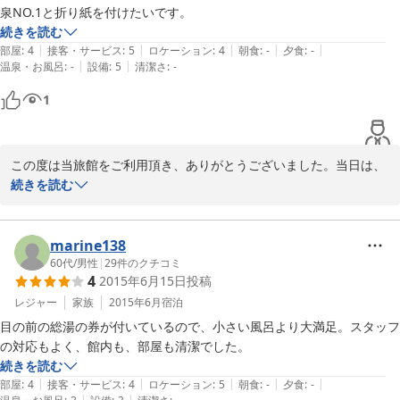
泉NO.1と折り紙を付けたいです。
続きを読む
|
|
|
|
|
部屋
:
4
接客・サービス
:
5
ロケーション
:
4
朝食
:
-
夕食
:
-
|
|
温泉・お風呂
:
-
設備
:
5
清潔さ
:
-
1
この度は当旅館をご利用頂き、ありがとうございました。当日は、
何かとご不便をおかけすることもあったかと思いますが、「満足」
続きを読む
とのお言葉を頂き、ほっと胸をなで下ろしておる次第でございま
す。

和倉にお越しの際は、また是非お越し下さいませ。

marine138
心より、お待ち申し上げております。

60代
/
男性
|
29
件のクチコミ
4
2015年6月15日
投稿
　　　　　　　　　　　　　　　フロント係　より
レジャー
家族
2015年6月
宿泊
目の前の総湯の券が付いているので、小さい風呂より大満足。スタッフ
2015-07-06
の対応もよく、館内も、部屋も清潔でした。
続きを読む
|
|
|
|
|
部屋
:
4
接客・サービス
:
4
ロケーション
:
5
朝食
:
-
夕食
:
-
|
|