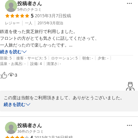
いでしょうか？

投稿者さん
5
件のクチコミ
5
2015年3月7日
投稿
また和倉にお越しの際は、是非ご利用下さいませ。

レジャー
一人
2015年3月
宿泊
鉄道を使った貧乏旅行で利用しました。

2015-10-14
フロントの方がとても気さくに話してくださって、

一人旅だったので楽しかったです。

続きを読む
|
|
|
|
|
もとからこの旅館をされていたオーナーさんに変わって、

部屋
:
5
接客・サービス
:
5
ロケーション
:
5
朝食
:
-
夕食
:
-
|
|
温泉・お風呂
:
-
設備
:
4
清潔さ
:
-
新しいオーナーさんが、今はスポーツの合宿など、

大人数の団体を主に受け入れているとのこと。

3
団体の入らない日に、一般の予約を受けているそうで、

本当に素泊まり。食事やお風呂は提供されません。

この度は当館をご利用頂きまして、ありがとうございました。

ただ、目の前にバス停があり、とても立地が良いです。

能登半島の旅の、楽しい思い出づくりにのお役に立ててスタッフ一
続きを読む
和倉温泉の公衆浴場「総湯」も目の前。湯冷めしない距離です。

同大変喜んでおります。

素泊まりプランにはこの「総湯」の入浴券がついているので、

お湯は存分に楽しめます。

当館は立地的に恵まれており、総湯やお食事処は徒歩5分圏内にご
投稿者さん
「総湯」は新しくとてもきれいな公衆浴場です。

ざいます。また、お越しになる際には、近くのおいしいお食事処を
36
件のクチコミ
休憩用の和室も広く、くつろげます。

4
2015年2月26日
投稿