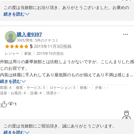
という高速バスも宿の前のバス停に止まりますので、

この度は当旅館にお泊り頂き、ありがとうございました。お褒めの
北陸新幹線の新高岡駅からのアクセスも良いと思います。

お言葉、大変うれしい気持ちで拝見させて頂きました。これに慢心
続きを読む
することなく今後も「お客様のご満足」をより一層追求して参りま
す。

購入者9397
またのご利用、心よりお待ちしております。

30代
/
男性
|
5
件のクチコミ
5
2015年11月3日
投稿
レジャー
家族
2015年10月
宿泊
外観は周りの豪華旅館とは比較しようがないですが、こじんまりした感
2015-11-30
じのお宿です。

内装は綺麗に手入れしてあり最低限のものが揃えてあり不満は感じませ
ん。

続きを読む
|
|
|
|
|
添い寝の子供たちの分までタオルなどのアメニティも準備くださり助か
部屋
:
4
接客・サービス
:
5
ロケーション
:
5
朝食
:
-
夕食
:
-
|
|
温泉・お風呂
:
4
設備
:
4
清潔さ
:
-
りました。

ただ、部屋にはカーテンが無かったので朝日で早起きしてしまい笑

1
でもそれがマイナスと感じるほどではありませんでした。

立地もよくフロントの方の対応も非常に好印象でした。

また利用したいと思います。
この度は当旅館にご宿泊頂き、誠にありがとうございます。

朝日が眩しく、早起きされたご様子で、大変失礼致しました。頂戴
続きを読む