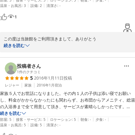
問題はクリアできた。
部屋
:
5
接客・サービス
:
5
ロケーション
:
5
朝食
:
-
夕食
:
-
|
|
温泉・お風呂
:
3
設備
:
2
清潔さ
:
-
2016-10-25
1
この度は当旅館をご利用頂きまして、ありがとう

ございました。

続きを読む
インターネット環境が無いなど、いろいろとご不便をおかけし、誠
に申し訳ございませんでした。

頂戴した貴重なご意見を今後の施設運営に活かして

投稿者さん
参りたいと思います。

1
件のクチコミ
5
2016年1月11日
投稿
レジャー
家族
2016年1月
宿泊
2016-01-19
家族５人でお世話になりました。その内１人の子供は添い寝でお願い
し、料金がかからなかったにも関わらず、お布団からアメニティ、総湯
の入浴券まで全て用意して頂き、サービスが素晴らしかったです。

お部屋も二間続きのお部屋を用意して頂き、とても広く綺麗で、こんな
続きを読む
|
|
|
|
|
にお安くていいのかと恐縮してしまうほどでした。

部屋
:
5
接客・サービス
:
5
ロケーション
:
5
朝食
:
-
夕食
:
-
|
|
温泉・お風呂
:
5
設備
:
5
清潔さ
:
-
滞在中ペットボトルのお水は自由に利用でき、プランについていた能登
ミルクの飲むヨーグルトも濃厚で大変美味しかったです。
