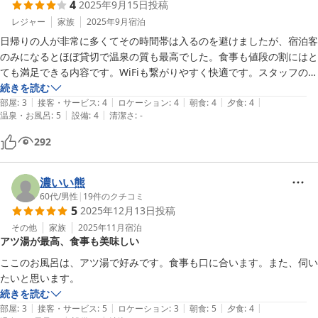
4
2025年9月15日
投稿
レジャー
家族
2025年9月
宿泊
日帰りの人が非常に多くてその時間帯は入るのを避けましたが、宿泊客
のみになるとほぼ貸切で温泉の質も最高でした。食事も値段の割にはと
ても満足できる内容です。WiFiも繋がりやすく快適です。スタッフの方
も対応がとても丁寧で、また行きたいと思いました。近くに道の駅とコ
続きを読む
|
|
|
|
|
ンビニがあり便利です。
部屋
:
3
接客・サービス
:
4
ロケーション
:
4
朝食
:
4
夕食
:
4
|
|
温泉・お風呂
:
5
設備
:
4
清潔さ
:
-
292
濃いい熊
60代
/
男性
|
19
件のクチコミ
5
2025年12月13日
投稿
その他
家族
2025年11月
宿泊
アツ湯が最高、食事も美味しい
ここのお風呂は、アツ湯で好みです。食事も口に合います。また、伺い
たいと思います。
続きを読む
|
|
|
|
|
部屋
:
3
接客・サービス
:
5
ロケーション
:
3
朝食
:
5
夕食
:
4