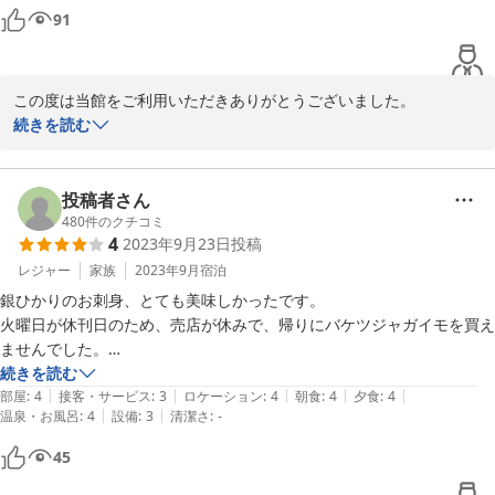
2日目の松プランはやはり刺身と、蟹出汁の染み込んだ釜飯が美味し
　１００ｇのステーキを追加注文しておきましたが、これも、期待をう
91
い。

らぎらないおいしさ。

追加で頼んだ梅ジュースもスッキリしてて良かったです。

　おすすめです。

：高崎から、バス、乗り継ぎですが、時間をかけてでも、また行きた
この度は当館をご利用いただきありがとうございました。

入浴に行く経路に冷水器があるのも地味に助かりました。

い、また行きます。
温泉、料理共にご満足頂けたようで大変嬉しく思います。

続きを読む
ありがとうございました。
是非また足を運んで頂ければと思います。

またのご利用お待ちしております。
投稿者さん
2023-11-18
480
件のクチコミ
4
2023年9月23日
投稿
レジャー
家族
2023年9月
宿泊
銀ひかりのお刺身、とても美味しかったです。

火曜日が休刊日のため、売店が休みで、帰りにバケツジャガイモを買え
ませんでした。

温泉は女湯の方が熱かったようです。

続きを読む
|
|
|
|
|
リンスインシャンプーは、髪の毛がパサつくので、シャンプーとリンス
部屋
:
4
接客・サービス
:
3
ロケーション
:
4
朝食
:
4
夕食
:
4
|
|
温泉・お風呂
:
4
設備
:
3
清潔さ
:
-
は別々にした方が良いと思います。
45