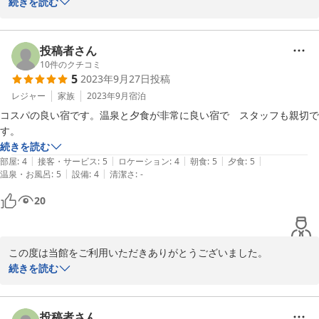
部屋、施設、夕食共にご満足頂けたようで大変嬉しく思います。

続きを読む
今後もご満足頂けるよう精進して参ります。

またのご利用お待ちしております。
投稿者さん
2023-11-05
10
件のクチコミ
5
2023年9月27日
投稿
レジャー
家族
2023年9月
宿泊
コスパの良い宿です。温泉と夕食が非常に良い宿で　スタッフも親切で
す。
続きを読む
|
|
|
|
|
部屋
:
4
接客・サービス
:
5
ロケーション
:
4
朝食
:
5
夕食
:
5
|
|
温泉・お風呂
:
5
設備
:
4
清潔さ
:
-
20
この度は当館をご利用いただきありがとうございました。

「コスパの良い宿」とのこと、ありがとうございます。

続きを読む
今後もご満足いただけるよう努めてまいります。

またのご利用をお待ちしております。
投稿者さん