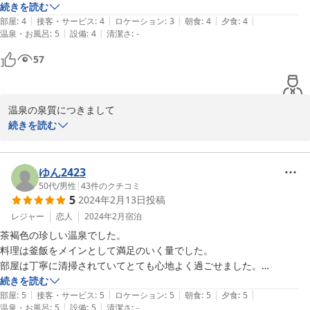
続きを読む
|
|
|
|
|
部屋
:
4
接客・サービス
:
4
ロケーション
:
3
朝食
:
4
夕食
:
4
|
|
温泉・お風呂
:
5
設備
:
4
清潔さ
:
-
57
温泉の泉質につきまして

ご満足頂けた様で大変うれしく思います

続きを読む
またのご利用を職員一同お待ちしております
2024-03-09
ゆん2423
50代
/
男性
|
43
件のクチコミ
5
2024年2月13日
投稿
レジャー
恋人
2024年2月
宿泊
茶褐色の珍しい温泉でした。

料理は釜飯をメインとして満足のいく量でした。

部屋は丁寧に清掃されていてとても心地よく過ごせました。

ゆっくり一泊二日の旅行ができました。ありがとうございました。
続きを読む
|
|
|
|
|
部屋
:
5
接客・サービス
:
5
ロケーション
:
5
朝食
:
5
夕食
:
5
|
|
温泉・お風呂
:
5
設備
:
5
清潔さ
:
-