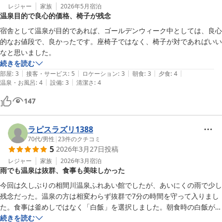
レジャー
家族
2026年5月
宿泊
温泉目的で良心的価格、椅子が残念
宿舎として温泉が目的であれば、ゴールデンウィーク中としては、良心
的なお値段で、良かったです。座椅子ではなく、椅子が対であればいい
なと思いました。
続きを読む
|
|
|
|
|
部屋
:
3
接客・サービス
:
5
ロケーション
:
3
朝食
:
3
夕食
:
4
|
|
温泉・お風呂
:
4
設備
:
3
清潔さ
:
4
147
ラピスラズリ1388
70代
/
男性
|
23
件のクチコミ
5
2026年3月27日
投稿
レジャー
家族
2026年3月
宿泊
雨でも温泉は抜群、食事も美味しかった
今回は久しぶりの相間川温泉ふれあい館でしたが、あいにくの雨で少し
残念だった。温泉の方は相変わらず抜群で7分の時間を守って入りまし
た。食事は釜めしではなく「白飯」を選択しました。朝食時の白飯がと
ても美味しかったので以前から夕食で食べたいと思っていました。良い
続きを読む