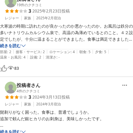
2023-09-30
19
件のクチコミ
3
2025年2月23日
投稿
レジャー
家族
2025年2月
宿泊
大寒波の時期に訪れたのが良かったのか悪かったのか。お風呂は鉄分の
多いナトリウムカルシウム泉で、高温の為薄めているとのこと。４２設
定でしたが、十分に温まることができました。食事は満足できました。
ただ、部屋は中々温まらず、寝ている時も少し寒い感じでした。もう少
続きを読む
|
|
|
|
|
し温かい時期に行くのがお勧めです。

部屋
:
2
接客・サービス
:
2
ロケーション
:
4
朝食
:
5
夕食
:
5
|
|
温泉・お風呂
:
4
設備
:
2
清潔さ
:
-
高崎市民は優待があるとのことでした。私は高崎市民ではないので、規
定料金で宿泊しましたが、それでも割安感はあったと思います。
83
投稿者さん
4
件のクチコミ
3
2024年3月13日
投稿
レジャー
家族
2024年3月
宿泊
髭剃りがなく困った。食事は、普通でしょうか。

追加で頼んだ銀ヒカリのお刺身は、美味しかったです。

お部屋は、人が通るたび音が酷いので気になりました。寝ていても目が
続きを読む