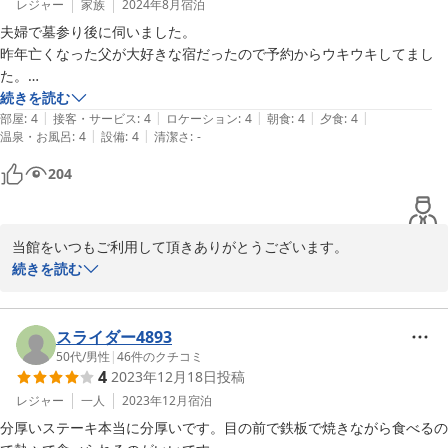
レジャー
家族
2024年8月
宿泊
夫婦で墓参り後に伺いました。

昨年亡くなった父が大好きな宿だったので予約からウキウキしてまし
た。

相間川温泉の先日は素晴らしく濃いガツンとしたお湯を楽しめました。

続きを読む
|
|
|
|
|
お料理も美味しく大満足で特にぎんひかりの刺身は最高でした。

部屋
:
4
接客・サービス
:
4
ロケーション
:
4
朝食
:
4
夕食
:
4
|
|
温泉・お風呂
:
4
設備
:
4
清潔さ
:
-
朝食の白米が美味しく滅多にしないお代わりをしたぐらいです。

宿泊客は私たちを含めて2組だけでゆったりと過ごせました。

204
スタッフの方も感じよく人情味があって安心できます。

市営の施設でとても頑張っていると思います。

建物もドイツ風で素敵です。

当館をいつもご利用して頂きありがとうございます。

過度なサービスを求めずお湯の良さを味わって自然を感じたい人たちに
温泉・料理、気に入って頂き大変うれしく思います。

続きを読む
はとても合ってると思います。

これからも従業員一同、皆様にご満足して頂けるよう努力して参り
ありがとうございました。

ます。

スライダー4893
50代
/
男性
|
46
件のクチコミ
2024-09-30
4
2023年12月18日
投稿
レジャー
一人
2023年12月
宿泊
分厚いステーキ本当に分厚いです。目の前で鉄板で焼きながら食べるの