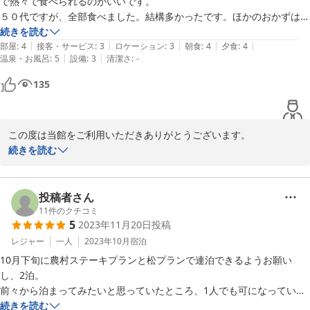
で熱々で食べられるのがいいです。

５０代ですが、全部食べました。結構多かったです。ほかのおかずは若
干きつめ。お腹いっぱいになりました。

続きを読む
|
|
|
|
|
部屋が多くないのでお客さんもすくなく、静かに、ゆっくりくつろげま
部屋
:
4
接客・サービス
:
3
ロケーション
:
3
朝食
:
4
夕食
:
4
|
|
温泉・お風呂
:
5
設備
:
3
清潔さ
:
-
す。

温泉は赤茶の湯で７分以上つかるとのぼせますよと注意あり。壁に貼っ
135
てあった温泉の質を見ると有馬温泉に似ている泉質でした。芯まで温ま
り冷めにくいとのことです。肌荒れにも効く見たいです。

夜２回、朝１回入りました。いい湯です。

この度は当館をご利用いただきありがとうございます。

夕食、温泉につきましてご満足いただけたようで大変うれしく思い
続きを読む
車がないと立地的に厳しいですね。
ます。

交通の便の悪さは当館の課題でございます。

木曜日には高崎駅までお迎えに上がる定期便を当館で運行しており
投稿者さん
ますので木曜日にお泊りされる方はお問合せいただければと思いま
11
件のクチコミ
5
2023年11月20日
投稿
す。

またのご利用をお待ちしております。
レジャー
一人
2023年10月
宿泊
10月下旬に農村ステーキプランと松プランで連泊できるようお願い
2023-12-26
し、2泊。

前々から泊まってみたいと思っていたところ、1人でも可になっていた
ため予約しました。

続きを読む