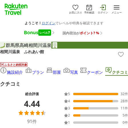
お気に入り
予約確認
ログイン
メニュー
群馬県
高崎
相間川温泉
相間川温泉 ふれあい館
ふるさと納税対象
施設紹介
プラン
部屋
写真
クーポン
クチコミ
クチコミ
総合評価
5
32
件
4.44
4
28
件
3
11
件
2
5
件
91
件
1
0
件