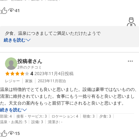
41
 夕食、温泉につきましてご満足いただけたようで

大変うれしく思います

続きを読む
設備には多少の古さもありますのでこれからも清潔と感じて頂ける
よう維持管理を撤底してまいります

またのご利用お待ちしております

投稿者さん
2
件のクチコミ
4
2023年11月4日
投稿
2024-03-06
レジャー
家族
2023年11月
宿泊
温泉は特徴的でとても良いと思いました。設備は豪華ではないものの、
清潔に維持されていました。食事にもう一捻り有ると良いと思いまし
た。天文台の案内をもっと親切丁寧にされると良いと思います。
続きを読む
|
|
|
|
|
部屋
:
4
接客・サービス
:
3
ロケーション
:
4
朝食
:
3
夕食
:
3
|
|
温泉・お風呂
:
5
設備
:
3
清潔さ
:
-
15