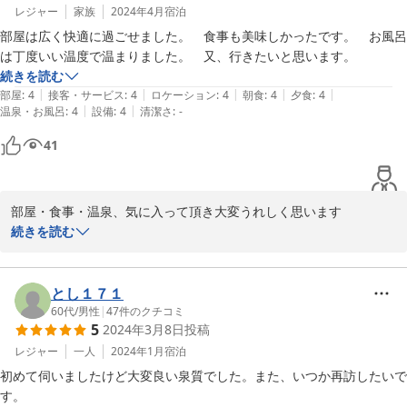
レジャー
家族
2024年4月
宿泊
部屋は広く快適に過ごせました。　食事も美味しかったです。　お風呂
は丁度いい温度で温まりました。　又、行きたいと思います。
続きを読む
|
|
|
|
|
部屋
:
4
接客・サービス
:
4
ロケーション
:
4
朝食
:
4
夕食
:
4
|
|
温泉・お風呂
:
4
設備
:
4
清潔さ
:
-
41
部屋・食事・温泉、気に入って頂き大変うれしく思います

今後も皆様に御満足して頂けけるよう努力して参ります。

続きを読む
またのご利用を職員一同お待ちしております。

とし１７１
2024-04-29
60代
/
男性
|
47
件のクチコミ
5
2024年3月8日
投稿
レジャー
一人
2024年1月
宿泊
初めて伺いましたけど大変良い泉質でした。また、いつか再訪したいで
す。