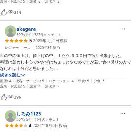
|
|
温泉・お風呂
:
5
設備
:
3
清潔さ
:
3
314
akagara
50代
/
男性
|
322
件のクチコミ
5
2025年4月1日
投稿
レジャー
一人
2025年3月
宿泊
世の中の値上げ、値上げの中、１００.３００円で宿泊出来ました。

料理は釜めし中心でおかずはちょっと少なめですが若い食べ盛りの方で
なければ十分だと思いました。

お風呂は茶褐色で石油臭が有り、いかにも成分が濃そうです。茶褐色が
続きを読む
|
|
|
|
|
濃いので湯船の段差がわからない位、色が濃いのでご注意ください。

部屋
:
4
接客・サービス
:
5
ロケーション
:
4
朝食
:
5
夕食
:
5
|
|
温泉・お風呂
:
5
設備
:
4
清潔さ
:
-
高濃度の温泉なので、張り紙にも、「カップラーメン　お湯を注いで３
分　相間川の温泉　入っても７分　これ以上はのびるだけ」と書いてあ
296
ります。

しろみ1125
50代
/
女性
|
11
件のクチコミ
4
2024年8月6日
投稿