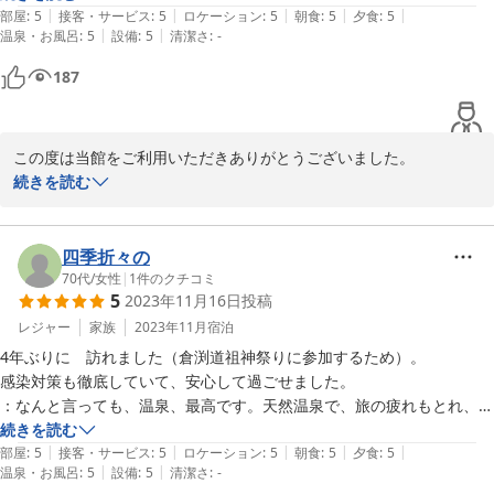
|
|
|
|
|
部屋
:
5
接客・サービス
:
5
ロケーション
:
5
朝食
:
5
夕食
:
5
|
|
温泉・お風呂
:
5
設備
:
5
清潔さ
:
-
特筆すべきはやはり他では見ない温泉。

塩分と鉄分が多いらしく、重たい、黄褐色の不透明なお湯です。温度も
187
熱め。

木材の断面にうっすら石油を合わせたような匂い。好みが分かれそうで
すが私は好きでした。

この度は当館をご利用いただきありがとうございました。

効能が強いため浸かるのは7分までと張り紙があり、その通り短時間で
温泉、料理につきましてご満足頂けたようで大変嬉しく思います。

続きを読む
上がってもしばらく身体が温かいまま。

湯あたりされる方が多く居た為、入浴時間は長くても7分との張り
日帰り入浴客も多く、賑わっていますが、みんなパッパと上がっていく
紙をしております。

ため混雑で困ることはありませんでした。

又、食事につきましてはやまめの塩焼き等、別途追加料理を付ける
四季折々の
2泊で10回ぐらい入浴したと思います。これだけで元が取れた気分。特
ことも可能ですのでお問い合わせいただければ幸いです。

70代
/
女性
|
1
件のクチコミ
に深夜と早朝が最高。

5
2023年11月16日
投稿
またのご利用をお待ちしております。
レジャー
家族
2023年11月
宿泊
部屋は「ザ・旅館！」というより「宿泊施設」といった雰囲気。

2023-11-20
装飾は少ないですがその分10畳を広々と使えました。家族でも余裕そ
4年ぶりに　訪れました（倉渕道祖神祭りに参加するため）。

う。

感染対策も徹底していて、安心して過ごせました。

：なんと言っても、温泉、最高です。天然温泉で、旅の疲れもとれ、心
1日目の300gのステーキは想像以上にド迫力でした。

身ともリラックス出来ました。

続きを読む
|
|
|
|
|
厚いこともあって、最初口に入れた瞬間は少し硬めに感じましたが、噛
：料理は、一品・一品、工夫されていて、どれも優しい味で、おいしい
部屋
:
5
接客・サービス
:
5
ロケーション
:
5
朝食
:
5
夕食
:
5
|
|
温泉・お風呂
:
5
設備
:
5
清潔さ
:
-
むとすぐほぐれる類の硬さで最後まで美味しくいただけました。

です。
