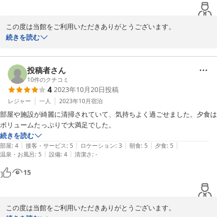
この度は当館をご利用いただきありがとうございます。

温泉を気に入って頂けたようで大変嬉しく思います。

続きを読む
設備には多少の古さもありますのでこれからも清潔と感じていただ
けるよう維持管理を徹底して参ります。

食事、天文台の案内につきまして貴重なご意見ありがとうございま
投稿者さん
す。

10
件のクチコミ
4
2023年10月20日
投稿
スタッフの方と共有いたしまして検討、改善させて頂きます。

またのお越しをお待ちしております。
レジャー
一人
2023年10月
宿泊
部屋や施設が綺麗に清掃されていて、気持ちよく過ごせました。夕食は
2023-11-05
ボリュームたっぷりで大満足でした。
続きを読む
|
|
|
|
|
部屋
:
4
接客・サービス
:
5
ロケーション
:
3
朝食
:
5
夕食
:
5
|
|
温泉・お風呂
:
5
設備
:
4
清潔さ
:
-
15
この度は当館をご利用いただきありがとうございます。
