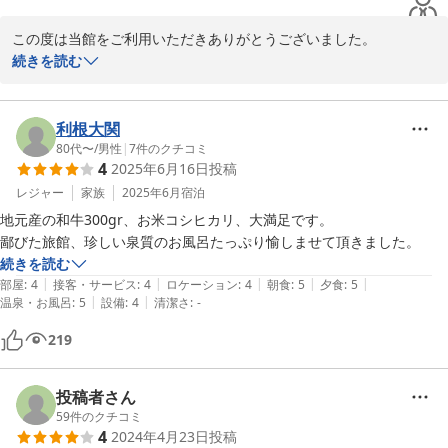
この度は当館をご利用いただきありがとうございました。

銀ひかりのお刺身につきまして喜んでいただけたようで大変うれし
続きを読む
く思います。

休館日の売店のご利用ではご迷惑をおかけして申し訳ござません。

現在は休館日のご利用ができるようになっております。

利根大関
温泉につきましては温度が揃うように心がけておりますが少しの差
80代〜
/
男性
|
7
件のクチコミ
4
2025年6月16日
投稿
が生まれてしまうこともありますのでご了承ください。

シャンプーにつきましては検討させていただきます。

レジャー
家族
2025年6月
宿泊
またのご利用をお待ちしております。
地元産の和牛300gr、お米コシヒカリ、大満足です。

鄙びた旅館、珍しい泉質のお風呂たっぷり愉しませて頂きました。
2023-09-30
続きを読む
|
|
|
|
|
部屋
:
4
接客・サービス
:
4
ロケーション
:
4
朝食
:
5
夕食
:
5
|
|
温泉・お風呂
:
5
設備
:
4
清潔さ
:
-
219
投稿者さん
59
件のクチコミ
4
2024年4月23日
投稿