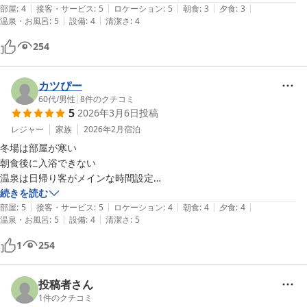
|
|
|
|
|
一日が過ごせました。
部屋
:
4
接客・サービス
:
5
ロケーション
:
5
朝食
:
3
夕食
:
3
|
|
温泉・お風呂
:
5
設備
:
4
清潔さ
:
4
254
カツぴー
60代
/
男性
|
8
件のクチコミ
5
2026年3月6日
投稿
レジャー
家族
2026年2月
宿泊
冬場は部屋が寒い　

朝食後に入浴できない

温泉は日帰り客がメインな時間設定

続きを読む
|
|
|
|
|
部屋
:
5
接客・サービス
:
5
ロケーション
:
4
朝食
:
4
夕食
:
4
|
|
温泉・お風呂
:
5
設備
:
4
清潔さ
:
5
1
254
投稿者さん
1
件のクチコミ