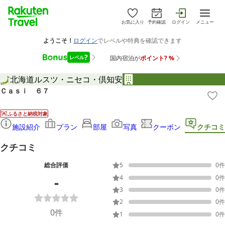
お気に入り
予約確認
ログイン
メニュー
北海道
ルスツ・ニセコ・倶知安
Ｃａｓｉ ６７
ふるさと納税対象
施設紹介
プラン
部屋
写真
クーポン
クチコミ
クチコミ
総合評価
5
0
件
-
4
0
件
3
0
件
2
0
件
0
件
1
0
件