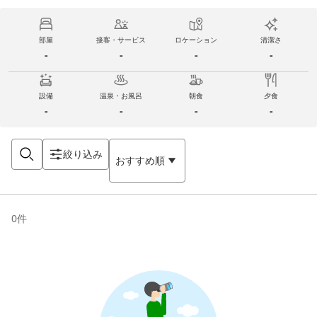
部屋
接客・サービス
ロケーション
清潔さ
-
-
-
-
設備
温泉・お風呂
朝食
夕食
-
-
-
-
絞り込み
おすすめ順
0
件