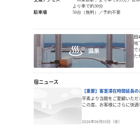
より車で約30分
駐車場
50台（無料）／予約不要
日
地
で
温泉
た
宿ニュース
【重要】客室滞在時間延長の
平素より当館をご愛顧いただ
この度、お客様にさらに快適
う、チェックインおよびチェ
更いたしました。【変更日】2
2026年06月03日（水）
り【変更内容】・チェックイン 
14:00・チェックアウト 変更前 
可能時間が「最大21時間」