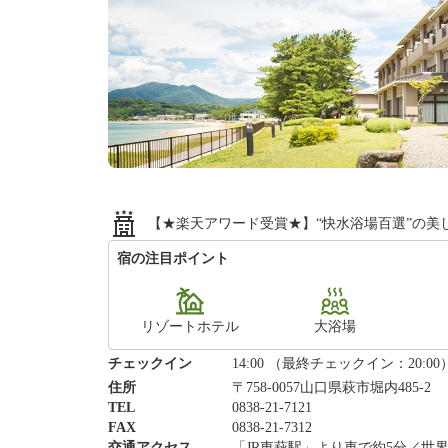
【★楽天アワード受賞★】“快水浴場百選”の美
宿の注目ポイント
リゾートホテル
大浴場
チェックイン
14:00 （最終チェックイン：20:00
住所
〒758-0057山口県萩市堀内485-2
TEL
0838-21-7121
FAX
0838-21-7312
交通アクセス
「JR東萩駅」より車で約5分／世