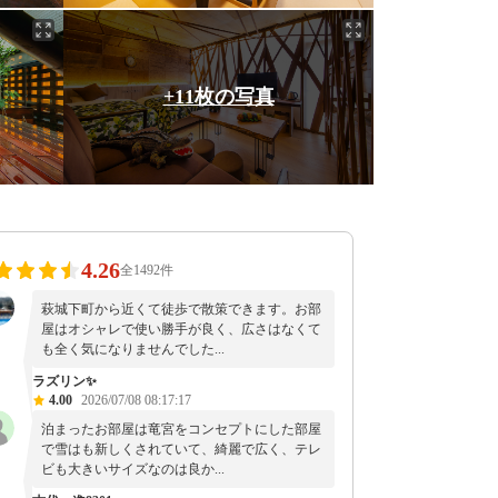
+11枚の写真
4.26
全1492件
萩城下町から近くて徒歩で散策できます。お部
屋はオシャレで使い勝手が良く、広さはなくて
も全く気になりませんでした...
ラズリン✨
4.00
2026/07/08 08:17:17
泊まったお部屋は竜宮をコンセプトにした部屋
で雪はも新しくされていて、綺麗で広く、テレ
ビも大きいサイズなのは良か...