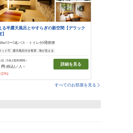
える半露天風呂とやすらぎの新空間【デラック
室】
60m²/2〜5名
バス・トイレ付
禁煙
ネット可
露天風呂付き客室
海が見える
1泊（5名1室利用時）
詳細を見る
0
円
(税込)／人～
(1%)
すべてのお部屋を見る