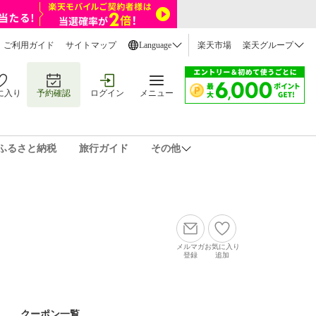
ご利用ガイド
サイトマップ
Language
楽天市場
楽天グループ
に入り
予約確認
ログイン
メニュー
ふるさと納税
旅行ガイド
その他
メルマガ
お気に入り
登録
追加
クーポン一覧