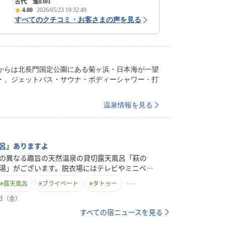
古代 進8301
4.00
2026/05/23 19:32:49
すべてのクチコミ・お客さまの声を見る
からは北長門国定公園にある菊ヶ浜・日本海が一望
・。ジェットバス・サウナ・ボディーシャワー・打
温泉情報を見る
呂」ありますよ
の異なる趣旨の天然温泉の貸切露天風呂「萩の
湯」がございます。脱衣場にはテレビやミニベビ
らには３点ソファーセットと充実したアイテムを
#
露天風呂
#
プライベート
#
タトゥー
ております。是非一度お試しください。ご利用料
４，４００円（税込）ご利用時間 15：00～
0日（金）
最終受付18：00）事前予約も可能です。ご検討中の
すべての宿ニュースを見る
予約をお勧め致します。