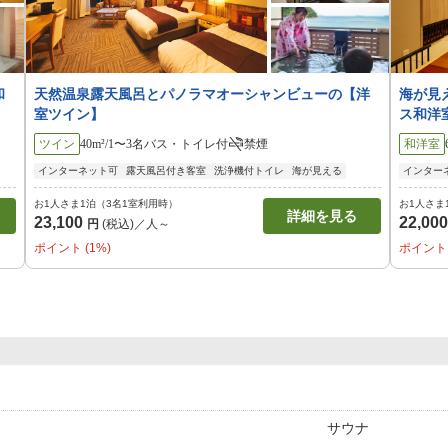
和
天然温泉露天風呂とパノラマオーシャンビューの【洋
海が見
室ツイン】
ス和洋
ツイン
40m²/1〜3名
バス・トイレ付
禁煙
和洋室
インターネット可
露天風呂付き客室
洗浄機付トイレ
海が見える
インター
お1人さま1泊（3名1室利用時）
お1人さま
詳細を見る
23,100
22,00
円
(税込)／人～
ポイント (1%)
ポイント 
サウナ