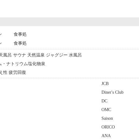
ン
食事処
ン
食事処
露天風呂 サウナ 天然温泉 ジャグジー 水風呂
ウム・ナトリウム塩化物泉
冷え性 疲労回復
JCB
Diner's Club
DC
OMC
Saison
ORICO
ANA