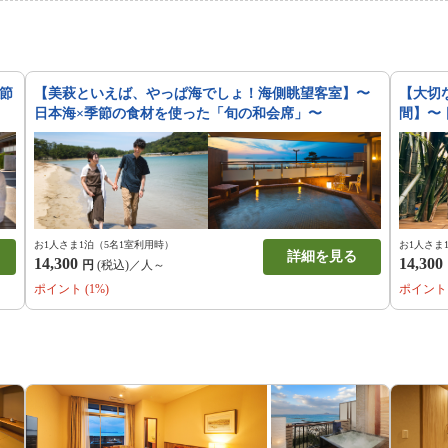
のご予約を心よりお待ち申し上げ
節
【美萩といえば、やっぱ海でしょ！海側眺望客室】〜
【大切
日本海×季節の食材を使った「旬の和会席」〜
間】〜
お1人さま1泊（5名1室利用時）
お1人さま
詳細を見る
14,300
14,300
円
(税込)／人～
ポイント (1%)
ポイント 