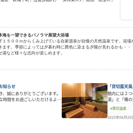
本海を一望できるパノラマ展望大浴場
下１５００ｍからくみ上げている自家源泉が自慢の天然温泉です。浴場
きます。季節によっては夕暮れ時に茜色に染まる夕陽が見れるかも・・
せ湯など様々な志向が楽しめます。
お知らせ
「貸切露天風
き、誠にありがとうございます。
館内には２つ
な時間をお過ごしいただけるよ
湯」と「椿の
ックアウトの時間を下記の通り変
ーベッド、さ
#
貸切温泉
026年7月1日（水）ご宿泊分よ
ご用意いたし
変更前 15:00 から 変更後
金 ４５分 
2025年06月2
10:00 から 変更後 11:00滞在
21：00（
となり、これまで以上にゆったりと
お客様は事前