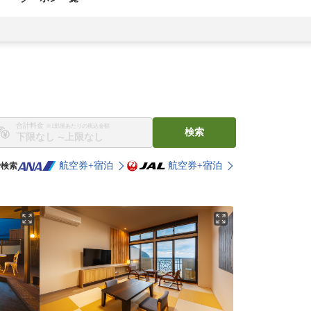
合計料金
※1部屋あたりの税込金額
検索
〜
航空券+宿泊
航空券+宿泊
で検索