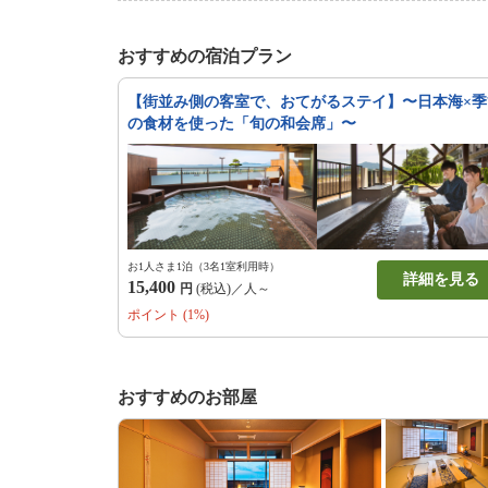
お過ごしいただけます。皆様
ております。
おすすめの宿泊プラン
【街並み側の客室で、おてがるステイ】〜日本海×季
の食材を使った「旬の和会席」〜
お1人さま1泊（3名1室利用時）
詳細を見る
15,400
円
(税込)／人～
ポイント (1%)
おすすめのお部屋