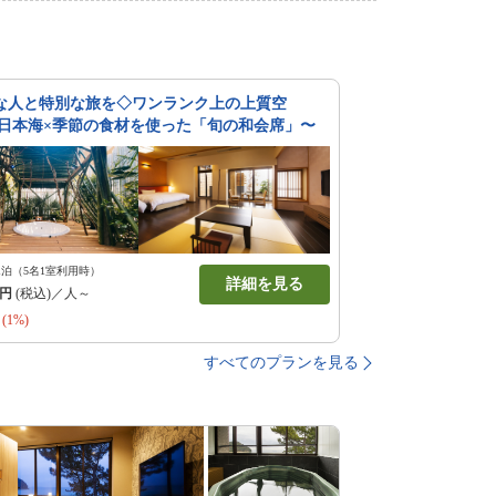
な人と特別な旅を◇ワンランク上の上質空
 日本海×季節の食材を使った「旬の和会席」〜
1泊（5名1室利用時）
詳細を見る
円
(税込)／人～
(1%)
すべてのプランを見る