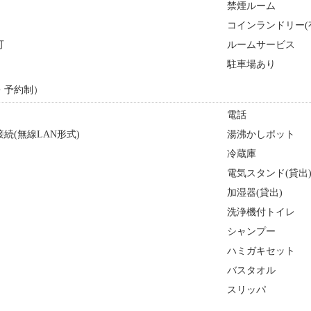
禁煙ルーム
コインランドリー(
可
ルームサービス
駐車場あり
・予約制）
電話
続(無線LAN形式)
湯沸かしポット
冷蔵庫
電気スタンド(貸出
加湿器(貸出)
洗浄機付トイレ
シャンプー
ハミガキセット
バスタオル
スリッパ