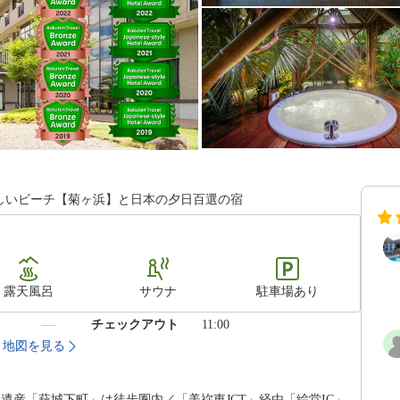
しいビーチ【菊ヶ浜】と日本の夕日百選の宿
露天風呂
サウナ
駐車場あり
）
チェックアウト
11:00
地図を見る
界遺産「萩城下町」は徒歩圏内／「美祢東JCT」経由「絵堂IC」