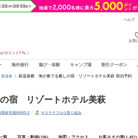
ヘルプ
お気
ー
海外旅行
遊び・体験
キャンプ場
割引クーポン
萩温泉郷 海が奏でる癒しの宿 リゾートホテル美萩 宿泊予約
萩温泉
しの宿 リゾートホテル美萩
山口県萩市堀内485-2
サステナブルな取り組み
一覧
写真・動画(196)
地図・アクセス
お客さまの声(
1,492
)