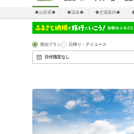
◆お部屋◆
◆温泉◆
◆交通案内◆
宿泊プラン
日帰り・デイユース
日付指定なし