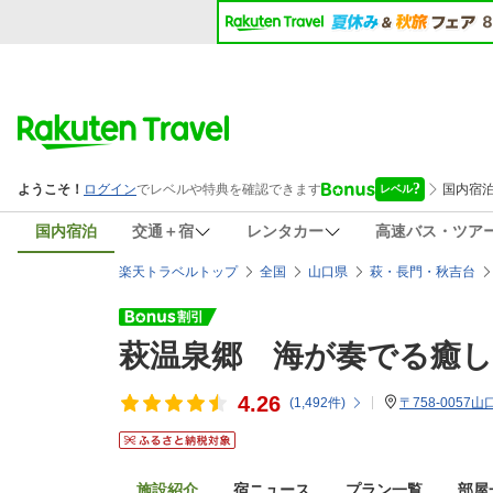
国内宿泊
交通＋宿
レンタカー
高速バス・ツア
楽天トラベルトップ
全国
山口県
萩・長門・秋吉台
萩温泉郷 海が奏でる癒
4.26
(
1,492
件)
〒758-0057
施設紹介
宿ニュース
プラン一覧
部屋