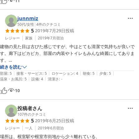
11
にしました。
junnmiz
50代
/
女性
|
4
件のクチコミ
5
2019年7月29日
投稿
レジャー
家族
2019年7月
宿泊
建物の見た目は古びた感じですが、中はとても清潔で気持ちが良いで
す。廊下はピカピカ、部屋の内装やトイレもみんな綺麗にしてありま
す。

私達夫婦の部屋は松の間で特別良い部屋だった気がしますが、入り口の
続きを読む
|
|
|
|
|
引き戸からしてお洒落、座卓も一枚板の高価なもの、広くて綺麗で素敵
部屋
:
5
接客・サービス
:
5
ロケーション
:
4
朝食
:
5
夕食
:
5
|
|
温泉・お風呂
:
5
設備
:
4
清潔さ
:
-
な和室でした。

お風呂が岩風呂の温泉で大きくて立派な石がいくつも並んでいて驚きま
10
す。

食事も海の幸たくさんで美味しくて豪華です。

女将さんがまた可愛くて楽しい。全てに大満足でした！また行きたいで
投稿者さん
す。
107
件のクチコミ
5
2019年6月25日
投稿
レジャー
一人
2019年6月
宿泊
場所は、根室駅や根室市街地から少々離れている、
