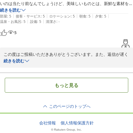
いのは当たり前なんでしょうけど、美味しいものとは、新鮮な素材を素
2014-09-29
材に合った調理法で食べるという事なのかな？同じ物でもおいしさの違
続きを読む
|
|
|
|
|
いにびっくり致しました！

部屋
:
5
接客・サービス
:
5
ロケーション
:
5
朝食
:
5
夕食
:
5
|
|
温泉・お風呂
:
5
設備
:
5
清潔さ
:
-
次回も出張の時にはよろしくお願いいたします。

5
今回は感動いたしました！！おかあさん、美味しい料理ありがとう。

また、利用させてもらいます。
この度はご投稿いただきありがとうございます。また、返信が遅く
なり申し訳ありません。

続きを読む
お食事を大変気に入ってくださったとのお言葉を頂戴し大変うれし
く思います。当民宿では素材の味を生かしたお食事で、その時期の
もっと見る
旬のものを提供できるよう心がけております。

また根室にお越しの際は是非いらしてください。

このページのトップへ
心よりお待ちしております。
2014-09-29
会社情報
個人情報保護方針
© Rakuten Group, Inc.