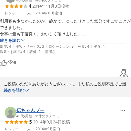
40代
/
男性
|
148
件のクチコミ
4
2014年11月3日
投稿
レジャー
一人
2014年10月
宿泊
利用客も少なかったのか、静かで、ゆったりとした気分ですごすことが
できました。

食事の量も丁度良く、おいしく頂けました。

ただ、プラン名は「花咲ガニor毛ガニ １人１杯付」でしたが、カニが
続きを読む
|
|
|
|
|
ありませんでした。何か説明、コメントがあっても良かったのではない
部屋
:
4
接客・サービス
:
3
ロケーション
:
3
朝食
:
4
夕食
:
4
|
|
温泉・お風呂
:
4
設備
:
2
清潔さ
:
-
でしょうかと思いました。
5
ご投稿いただきありがとうございます。また私のご説明不足でご迷
惑をおかけし申し訳ございませんでした。

続きを読む
来シーズンは花咲カニを楽しみに根室へお越しになる皆様のご期待
に添えるよう、より一層努力してまいります。

伝ちゃんプー
40代
/
男性
|
26
件のクチコミ
5
2014年9月24日
投稿
この度は本当に申し訳ございませんでした。

またのご利用を心よりお待ち申し上げます。
レジャー
一人
2014年9月
宿泊