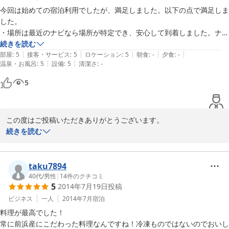
今回は始めての宿泊利用でしたが、満足しました。以下の点で満足しま
2014-12-02
した。

・場所は最近のナビなら場所が特定でき、安心して到着しました。ナビ
があれば北海道の道路事情である暗い、無人、無車、無店(道を人に聞
続きを読む
|
|
|
|
|
ける状況がない)でも安心です。特に北海道では夜間の移動はある程度
部屋
:
5
接客・サービス
:
5
ロケーション
:
5
朝食
:
-
夕食
:
-
|
|
温泉・お風呂
:
5
設備
:
5
清潔さ
:
-
の準備と覚悟が必要と思います。

・宿泊施設の女将笑顔で出迎えてくださり満足しました。

5
・部屋はきれいに隅々まで清掃がされており、和室なのでたたみの上で
ごろ寝しくつろぐことができました。また、布団もふかふかで暖かく秋
の訪れの早い北海道でもぐっすり休めました。

この度はご投稿いただきありがとうございます。

続きを読む
秋の根室旅行はいかがでしたでしょうか。

お褒めの言葉を頂戴し大変うれしく思います。場所柄、根室の中心
街より若干離れておりますが、ご心配な点があればお電話でお問い
taku7894
合わせください。

40代
/
男性
|
14
件のクチコミ
5
2014年7月19日
投稿
花咲ガニ、時しらず、サンマなど時期によって旬の食材は変わって
ビジネス
一人
2014年7月
宿泊
きますので、また別の時期にも是非根室へお越しください。

料理が最高でした！

心よりお待ちしております。
常に前浜産にこだわった料理なんですね！冷凍ものではないのでおいし