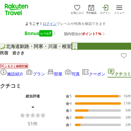
お気に入り
予約確認
ログイン
メニュー
北海道
釧路・阿寒・川湯・根室
民宿 岩さき
ふるさと納税対象
施設紹介
プラン
部屋
写真
クーポン
クチコミ
クチコミ
総合評価
5
16
件
-
4
17
件
3
5
件
2
3
件
51
件
1
2
件