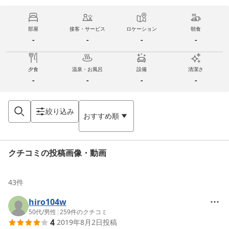
部屋
接客・サービス
ロケーション
朝食
-
-
-
-
夕食
温泉・お風呂
設備
清潔さ
-
-
-
-
絞り込み
おすすめ順
クチコミの投稿画像・動画
43
件
hiro104w
50代
/
男性
|
259
件のクチコミ
4
2019年8月2日
投稿