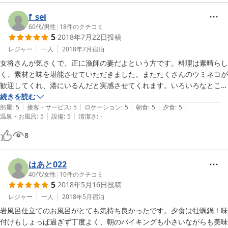
１・５キロほど離れていますので、買い出しには車が必須です。

最後のほうはしょっぱさが勝ってましたが、食べれてよかったと思いま
す。カキの鍋も、最初はこの時期に？と疑ってましたが、この時期の北
f_sei
なお、こちらのセコマさんは、漁港近くということもあってか、

海道は本州と違い肌寒さすら感じるので、よかったです。

60代
/
男性
|
18
件のクチコミ
２４時間営業していますので、安心です。

5
2018年7月22日
投稿
風呂：まさかの岩風呂。すごいの一言。めちゃめちゃに熱かったので水
で埋めました。

レジャー
一人
2018年7月
宿泊
都会の喧騒に心疲れた身にとって、最高の薬となる宿でした。

サービス：看板犬かわいい。なかなか個性的なおかみさんでしたが、そ
女将さんが気さくで、正に漁師の妻だよという方です。料理は素晴らし
ういう方とのふれあいもまた民宿の醍醐味かと。

く、素材と味を堪能させていただきました。またたくさんのウミネコが
お見送り犬のアグネスちゃんも、愛かった。

総評：シティホテルもいいのですが、せっかく根室まで来た以上は地元
歓迎してくれ、港にいるんだと実感させてくれます。いろいろなところ
に泊まりますが私の選ぶ絶品の宿に追加させていただきます。
続きを読む
無理してでも、１年に１回は訪ねていきたいと感じました。

|
|
|
|
|
部屋
:
5
接客・サービス
:
5
ロケーション
:
5
朝食
:
5
夕食
:
5
|
|
温泉・お風呂
:
5
設備
:
5
清潔さ
:
-
8
おかみさん、最高のひととき、ありがとうございました。

はあと022
40代
/
女性
|
10
件のクチコミ
5
2018年5月16日
投稿
レジャー
一人
2018年5月
宿泊
岩風呂仕立てのお風呂がとても気持ち良かったです。夕食は牡蠣鍋！味
付けもしょっぱ過ぎず丁度よく、朝のバイキングも小さいながらも美味