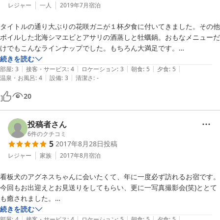
レジャー
一人
2019年7月
宿泊
タイトルの通り大ぶりの花咲ガニが１杯夕食に付いてきました。その他
ボイルした北海シマエビとアサリの酒蒸しと牡蠣鍋。おもなメニューだ
けでもこんなラインナップでした。もちろん大満足です。

朝食でいただいた焼き鮭も今までにないぐらいおいしかったです。

続きを読む
|
|
|
|
|
食事は大満足でしたが、部屋は「ザ・民宿」。値段としては当然です。

部屋
:
3
接客・サービス
:
4
ロケーション
:
3
朝食
:
5
夕食
:
5
|
|
温泉・お風呂
:
4
設備
:
3
清潔さ
:
-
また、花咲港に近いため、怖いぐらい大量のカモメやウミネコがいまし
た。そのため、民宿の屋根や駐車場の路面には、これまた大量の「ウ
20
ン」が。わたしの車も２発ほど爆撃を食らってしまいました。

投稿者さん
6
件のクチコミ
5
2017年8月28日
投稿
レジャー
家族
2017年8月
宿泊
看板犬のアグネスちゃんに会いたくて、年に一度必ず訪れるお宿です。

今回もお出迎えとお見送りをしてもらい、更に一写真撮影会(笑)ととて
も癒されました。

続きを読む
|
|
|
|
|
夕ご飯はサンマの塩焼きとサンマ刺身、めんめのお鍋が本当においしか
部屋
:
4
接客・サービス
:
4
ロケーション
:
5
朝食
:
5
夕食
:
5