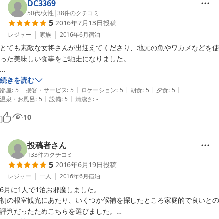
DC3369
50代
/
女性
|
38
件のクチコミ
5
2016年7月13日
投稿
レジャー
家族
2016年6月
宿泊
とても素敵な女将さんが出迎えてくださり、地元の魚やワカメなどを使
った美味しい食事をご馳走になりました。

部屋もきれいでしたし、

続きを読む
|
|
|
|
|
お風呂は、宿泊客が少なかったため、特別に貸切状態で使わせていただ
部屋
:
5
接客・サービス
:
5
ロケーション
:
5
朝食
:
5
夕食
:
5
|
|
温泉・お風呂
:
5
設備
:
5
清潔さ
:
-
きました。

10
どうもありがとうございました。
投稿者さん
133
件のクチコミ
5
2016年6月19日
投稿
レジャー
一人
2016年6月
宿泊
6月に1人で1泊お邪魔しました。

初の根室観光にあたり、いくつか候補を探したところ家庭的で良いとの
評判だったためこちらを選びました。
