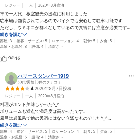
レジャー
一人
2020年8月
宿泊
車で一人旅、根室観光の拠点に利用しました

駐車場は舗装されているのでバイクでも安心して駐車可能です

ただし、ウミネコが群れなしているので糞害には注意が必要です

続きを読む
|
|
|
|
|
２食付きでしたが、特に夕食は海鮮づくしで量が多くおなかを空かせて
部屋
:
3
接客・サービス
:
5
ロケーション
:
4
朝食
:
5
夕食
:
5
|
|
温泉・お風呂
:
3
設備
:
4
清潔さ
:
-
おかないとひどい目にあいます（笑）

なんとか完食しましたが、その後苦しくて動けなくなってしまいました

16
部屋はドアや壁がうすく、早朝にはウミネコも鳴くので耳栓を持参した
ほうが良いと思います

ハリースタンパー1919
風呂は民宿としては広いほうだと思います

50代
/
男性
|
3
件のクチコミ
4
2020年8月7日
投稿
立地は便利とは言い難い環境なので、特にお酒を楽しまれる方は事前に
買い出しを済ませておいたほうがいいです

レジャー
一人
2020年8月
宿泊
料理がホント美味しかった^_^

おかみさんが気さくな方で、一人旅でも退屈せずに楽しめる宿だと思い
ボリュームも満点で満足度は高かったです。

ます

風呂は岩風呂で他の民宿にはない立派なものでした^_^

どうかお体に気を付けて、長く続けていただけたらと思います

実家に帰ってきたような安心感というか寛ぎが得られました。また行き
続きを読む
また行きます
|
|
|
|
|
たいです。
部屋
:
4
接客・サービス
:
5
ロケーション
:
4
朝食
:
5
夕食
:
5
|
|
温泉・お風呂
:
5
設備
:
4
清潔さ
:
-