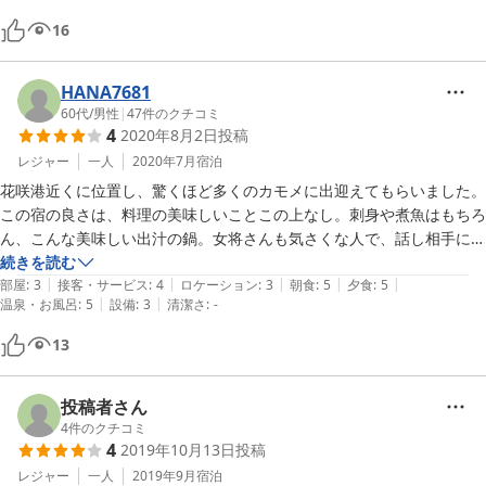
16
HANA7681
60代
/
男性
|
47
件のクチコミ
4
2020年8月2日
投稿
レジャー
一人
2020年7月
宿泊
花咲港近くに位置し、驚くほど多くのカモメに出迎えてもらいました。
この宿の良さは、料理の美味しいことこの上なし。刺身や煮魚はもちろ
ん、こんな美味しい出汁の鍋。女将さんも気さくな人で、話し相手にも
なっていただきました。
続きを読む
|
|
|
|
|
部屋
:
3
接客・サービス
:
4
ロケーション
:
3
朝食
:
5
夕食
:
5
|
|
温泉・お風呂
:
5
設備
:
3
清潔さ
:
-
13
投稿者さん
4
件のクチコミ
4
2019年10月13日
投稿
レジャー
一人
2019年9月
宿泊