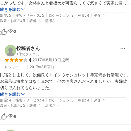
しかったです。女将さんと看板犬が可愛らしくて気さくで実家に帰った
ような安心感があったのが一番良かったです。
続きを読む
|
|
|
|
|
部屋
:
5
接客・サービス
:
5
ロケーション
:
3
朝食
:
4
夕食
:
4
|
|
温泉・お風呂
:
5
設備
:
4
清潔さ
:
-
8
投稿者さん
1
件のクチコミ
4
2017年8月19日
投稿
レジャー
-
2017年8月
宿泊
民宿としまして、設備良くトイレウオシュレット等完備され清潔です。

お風呂は海水ではなく真水で、他のお客さんおられましたが、夫婦貸し
切りで入れてもらいました。

機会があればまた宿泊したいと思います。
続きを読む
|
|
|
|
|
部屋
:
4
接客・サービス
:
4
ロケーション
:
5
朝食
:
4
夕食
:
4
|
|
温泉・お風呂
:
5
設備
:
4
清潔さ
:
-
9