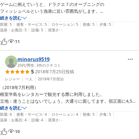
ゲームに例えていうと、ドラクエ７のオープニングの

フィッシュベルという漁港に近い雰囲気がします。

続きを読む
|
|
|
|
|
到着予定時間少し前に、玄関をガラガラと開けると、

部屋
:
5
接客・サービス
:
5
ロケーション
:
5
朝食
:
5
夕食
:
5
|
|
温泉・お風呂
:
5
設備
:
5
清潔さ
:
-
夕食を提供されている合間でバタバタされているのに、

おかみさんが温かく迎えて下さりました。

11
夕食も朝食も、美味中の美味。

minorus9519
おかみさんは、高田純次さん風に

20代
/
男性
|
3
件のクチコミ
5
2018年7月25日
投稿
「毎日テキトーに味付け！」

と、謙遜されていましたが、

レジャー
一人
2018年7月
宿泊
ミシュランガイド３つ星に載るような、

（2018年7月利用）

高級レストランや小料理屋の味や雰囲気を

根室半島をレンタカーで観光する際に利用しました。

求める方以外でしたら、心からオススメします。

立地：迷うことはないでしょう。大通りに面してます。宿正面に4,5台
は並べて停めれます。バイクなら余裕ありそうです。

続きを読む
そして、３つ星レストランにはない

|
|
|
|
|
部屋：自分で布団を敷きます。1階の部屋でしたが、wifiがあってネッ
部屋
:
4
接客・サービス
:
4
ロケーション
:
4
朝食
:
5
夕食
:
5
|
|
ハートフルな感動も、味わえます。

温泉・お風呂
:
4
設備
:
4
清潔さ
:
-
ト環境良好です。ポットにはあらかじめ水が入ってたらなお良かったで
す。

10
話変わりまして、コンビニは最も近いセコマさんでも、

食事：この宿のメインです。花咲ガニは甘みが強く美味しかったです。