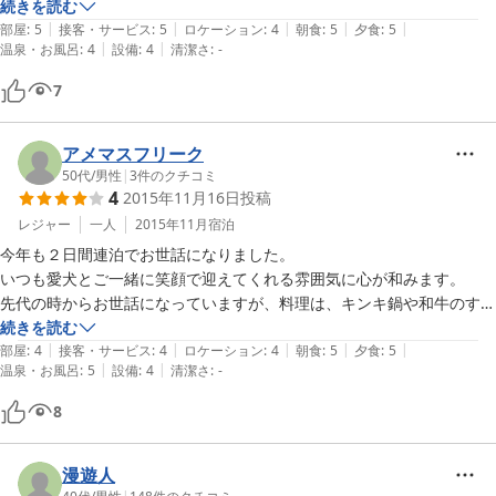
場所・・・市内から少しありますが、車だったため問題なし

続きを読む
|
|
|
|
|
施設・・・外見は昔式の民宿ですが中は綺麗。細かい所まで清掃が行き
部屋
:
5
接客・サービス
:
5
ロケーション
:
4
朝食
:
5
夕食
:
5
|
|
温泉・お風呂
:
4
設備
:
4
清潔さ
:
-
届いており、シャワートイレまで

　　　　　あって快適でした。

7
　　　　　共同の足を伸ばせる風呂も長時間の運転後には快適でした

食事・・・朝晩付きにしましたが、しっかりと丁寧に作られた良い意味
での家庭料理＋土地のものでした。

アメマスフリーク
　　　　　個人的には和食のプチバイキング形式で提供された朝食が美
50代
/
男性
|
3
件のクチコミ
4
2015年11月16日
投稿
味しく、食べすぎました（笑）

人　・・・奥様が切り盛りされていますが丁寧、且つ過干渉にならない
レジャー
一人
2015年11月
宿泊
距離で

今年も２日間連泊でお世話になりました。

　　　　　感心しました。あと、看板犬に癒されました（笑）

いつも愛犬とご一緒に笑顔で迎えてくれる雰囲気に心が和みます。

総合・・・仲居さんがいるような旅館形式を望む人には

先代の時からお世話になっていますが、料理は、キンキ鍋や和牛のすき
　　　　　少し趣向が違うかもしれませんが、人、食事共に個人的には
焼きなど、連泊でも飽きさせない心配りに感謝いたします。岩風呂は野
続きを読む
最高でした！

|
|
|
|
|
外から帰る私にとって実に気持ちの良いものでした。お風呂に備え付き
部屋
:
4
接客・サービス
:
4
ロケーション
:
4
朝食
:
5
夕食
:
5
|
|
　　　　　次に行く機会があれば、迷わずこちらに泊まります。

温泉・お風呂
:
5
設備
:
4
清潔さ
:
-
のバスタオル、歯ブラシもお願いすると快く提供していただきました。

　　　　　ありがとうございました。
8
釣りが目的で投宿したので、朝食は弁当にしてもらいましたが、おにぎ
りの他、おかずも美味しく大変満足しております。また、来年もまたよ
ろしくお願いいたします。

漫遊人