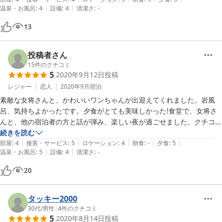
|
|
温泉・お風呂
:
4
設備
:
4
清潔さ
:
-
ったです。

最近では高級魚になってしまったさんまを、おなか一杯食べました。

13
今回、いつものお風呂にお湯が溜まっていなかったので、もう一つのほ
うに入ってしまいましたが、大丈夫だったかな？と思っています(笑)

また来年もアグネスに会いに行きたいと思います。お世話になりまし
投稿者さん
15
件のクチコミ
5
2020年9月12日
投稿
レジャー
恋人
2020年9月
宿泊
素敵な女将さんと、かわいいワンちゃんが出迎えてくれました。岩風
呂、気持ちよかったです。夕食がとても美味しかった!食堂で、女将さ
んと、他の宿泊者の方と話が弾み、楽しい夜が過ごせました。クチコミ
通り、カモメ？が朝早くからたくさん来て、とても賑やか。彼は起こさ
続きを読む
|
|
|
|
|
れたようですが、私は爆睡♪ゆったり過ごせるステキな宿でした。女将
部屋
:
4
接客・サービス
:
5
ロケーション
:
4
朝食
:
-
夕食
:
5
|
|
温泉・お風呂
:
5
設備
:
4
清潔さ
:
-
さん、身体に気をつけて頑張ってください。また遊びに行きます。
20
タッキー2000
30代
/
男性
|
4
件のクチコミ
5
2020年8月14日
投稿