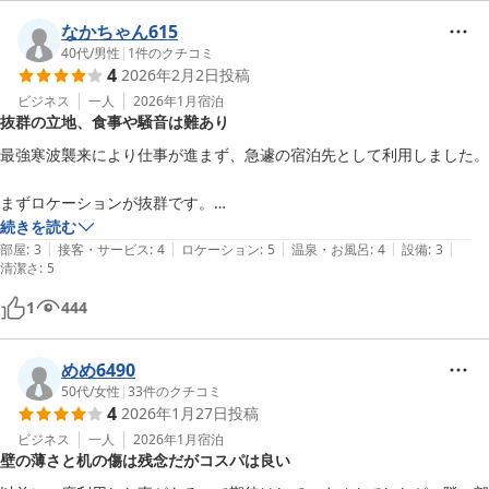
なかちゃん615
40代
/
男性
|
1
件のクチコミ
4
2026年2月2日
投稿
ビジネス
一人
2026年1月
宿泊
抜群の立地、食事や騒音は難あり
最強寒波襲来により仕事が進まず、急遽の宿泊先として利用しました。

まずロケーションが抜群です。

駅近、高速インターや国道4号からもすぐです。

続きを読む
|
|
|
|
|
ホテル周辺には焼き肉・寿司・居酒屋・コンビニ等一通り揃っています
部屋
:
3
接客・サービス
:
4
ロケーション
:
5
温泉・お風呂
:
4
設備
:
3
清潔さ
:
5
ので、食事やちょっとした買い物に困ることはありません。

1
444
ホテル内レストランのランチバイキングに関しては、大したことなかっ
たです。

めめ6490
よくある安ホテルのバイキングといった感じで、食べ放題で腹を満たせ
50代
/
女性
|
33
件のクチコミ
る以外のメリットは無いように思います。

4
2026年1月27日
投稿
今回は素泊まりプランでの宿泊でしたが、朝食バイキングは付けなくて
ビジネス
一人
2026年1月
宿泊
正解だったと思います。

壁の薄さと机の傷は残念だがコスパは良い