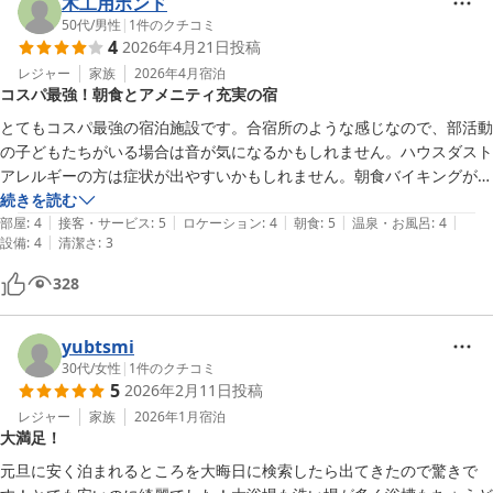
木工用ボンド
かけてトロフィーや賞状などがたくさん飾られているのが個性的だと思
50代
/
男性
|
1
件のクチコミ
います。

4
2026年4月21日
投稿
シングルルームがないので、こちらが1名利用でも、隣室が2名利用の
レジャー
家族
2026年4月
宿泊
こともあります。近くの部屋の話し声や生活音がよく聞こえたので、音
コスパ最強！朝食とアメニティ充実の宿
に敏感な人は耳栓やイヤホンなどがあるとよいと思います。とはいえ、
夜は静かで安眠できました。
とてもコスパ最強の宿泊施設です。合宿所のような感じなので、部活動
の子どもたちがいる場合は音が気になるかもしれません。ハウスダスト
アレルギーの方は症状が出やすいかもしれません。朝食バイキングがと
ても良かったです。浴場のアメニティーも良かったです。
続きを読む
|
|
|
|
|
部屋
:
4
接客・サービス
:
5
ロケーション
:
4
朝食
:
5
温泉・お風呂
:
4
|
設備
:
4
清潔さ
:
3
328
yubtsmi
30代
/
女性
|
1
件のクチコミ
5
2026年2月11日
投稿
レジャー
家族
2026年1月
宿泊
大満足！
元旦に安く泊まれるところを大晦日に検索したら出てきたので驚きで