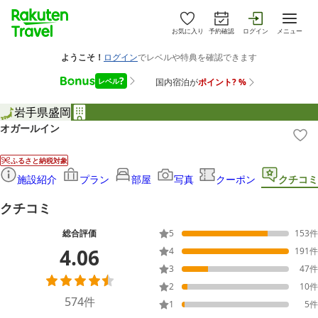
お気に入り
予約確認
ログイン
メニュー
岩手県
盛岡
オガールイン
ふるさと納税対象
施設紹介
プラン
部屋
写真
クーポン
クチコミ
クチコミ
総合評価
5
153
件
4.06
4
191
件
3
47
件
2
10
件
574
件
1
5
件