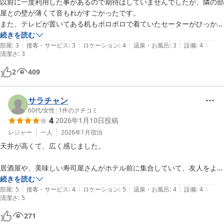
部屋は清掃が行き届いていますが防音性はイマイチで、併設の体育館を
以前に一度利用した事があるので期待はしていませんでしたが、隣の部
利用した小学生くらいの合宿か何かの客で、部屋にいても騒々しさを感
屋との壁が薄くて音もれがすごかったです。

じました。

また、テレビが置いてある机もボロボロで着ていたセーターがひっかか
ってしまいました。

続きを読む
また、最強クラス寒波が来ているタイミングだったので、部屋の暖房性
|
|
|
|
|
でも料金が安く、建物や廊下、部屋も素敵なデザインなのでコスパはい
部屋
:
3
接客・サービス
:
3
ロケーション
:
4
温泉・お風呂
:
3
設備
:
4
清潔さ
:
3
能は物足りなく、若干の肌寒さを感じました。（ベッドに入ってしまえ
いと思います。

ば気にならないレベルです）

大雪の為に急遽予約をして利用しましたが周りに食事が出来る所がたく
2
409
さんあったり、コンビニもあるのでとても助かりました。

ホテルステイ自体を楽しむのではなく、観光の拠点として寝に帰るだけ
駐車場がたくさんあって無料なのもいいですね。

の格安ホテルとして割り切って考えられるなら良い宿だと思います。
サラチャン
60代
/
女性
|
1
件のクチコミ
4
2026年1月10日
投稿
レジャー
一人
2026年1月
宿泊
天井が高くて、広く感じました。

居酒屋や、美味しい寿司屋さんがホテル前に集合していて、友人をよん
で、近くで食べました。

続きを読む
|
|
|
|
|
更にコンビニも併設してあります。

部屋
:
5
接客・サービス
:
4
ロケーション
:
5
温泉・お風呂
:
4
設備
:
4
清潔さ
:
5
271