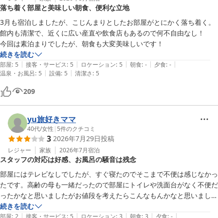
落ち着く部屋と美味しい朝食、便利な立地
3月も宿泊しましたが、こじんまりとしたお部屋がとにかく落ち着く。

館内も清潔で、近くに広い産直や飲食店もあるので何不自由なし！

今回は素泊まりでしたが、朝食も大変美味しいです！
続きを読む
|
|
|
|
|
部屋
:
5
接客・サービス
:
5
ロケーション
:
5
朝食
:
-
夕食
:
-
|
|
温泉・お風呂
:
5
設備
:
5
清潔さ
:
5
209
yu旅好きママ
40代
/
女性
|
5
件のクチコミ
3
2026年7月29日
投稿
レジャー
家族
2026年7月
宿泊
スタッフの対応は好感、お風呂の騒音は残念
部屋にはテレビなしでしたが、すぐ寝たのでそこまで不便は感じなかっ
たです。高齢の母も一緒だったので部屋にトイレや洗面台がなく不便だ
ったかなと思いましたがお値段を考えたらこんなもんかなと思いまし
た。学生さんも多くいましたが、お風呂に入浴中に男の子たちが大騒ぎ
続きを読む
|
|
|
|
|
していて高校生の娘は不快そうでした。もう少し落ち着いていたり、ガ
部屋
:
2
接客・サービス
:
5
ロケーション
:
3
朝食
:
3
夕食
:
-