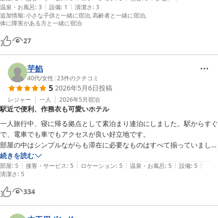
|
|
温泉・お風呂
:
3
設備
:
1
清潔さ
:
3
ラス窓を叩いたりしないでもらえたら良かったのになと、ホテルは何も
追加情報
:
小さな子供と一緒に宿泊
高齢者と一緒に宿泊
悪くないのにと思います。スタッフの皆さんは足の悪い母に声をかけて
体に障害がある方と一緒に宿泊
くださったりととても好感を持てました。
27
芋餡
40代
/
女性
|
23
件のクチコミ
5
2026年5月6日
投稿
レジャー
一人
2026年5月
宿泊
駅近で便利、作務衣も可愛いホテル
一人旅行中、寝に帰る拠点として素泊まり連泊にしました。駅からすぐ
で、電車でも車でもアクセスが良い好立地です。

部屋の中はシンプルながらも滞在に必要なものはすべて揃っていました
し、コンビニや産直マーケットが近くにあるので現地調達ができる安心
続きを読む
|
|
|
|
|
感がありました。部屋着の作務衣やタオル類が温かみのあるライトブラ
部屋
:
5
接客・サービス
:
5
ロケーション
:
5
温泉・お風呂
:
5
設備
:
5
清潔さ
:
5
ウンで統一されていてオガールインのロゴ刺繍もかわいく、リラックス
できて良かったです。

334
日中の様子は外に行っていたのでわかりませんが、合宿利用の団体さん
は併設の体育館や食堂で盛り上がっていました。体育館からフロントに