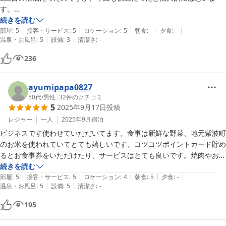
す。

続きを読む
|
|
|
|
|
アメニティがほぼ有料なので、歯ブラシ等は持参するのがオススメ。

部屋
:
5
接客・サービス
:
5
ロケーション
:
5
朝食
:
-
夕食
:
-
|
|
温泉・お風呂
:
5
設備
:
3
清潔さ
:
-
大浴場が18時からなのは注意点かと思います。

236
今回は荷物が少なかったのであまり気になりませんでしたが、お部屋ま
では階段移動になるのでキャリーケースがある場合は少し苦労すること
になりそうです…

ayumipapa0827
50代
/
男性
|
32
件のクチコミ
5
2025年9月17日
投稿
お部屋はベットが3つもあり、広々使えて快適です。少し歩けばコンビ
ニもあるので利便性は抜群。

レジャー
一人
2025年9月
宿泊
ビジネスです使わせていただいてます。食事は新鮮な野菜、地元紫波町
またイベントの際には利用させていただきますのでよろしくお願いしま
のお米を使われていてとても嬉しいです。コツコツポイントカード貯め
す。
るとお食事券をいただけたり、サービスはとても良いです。焼肉やお寿
司をいただきました。施設内も綺麗でとても満足しています。料金もリ
続きを読む
|
|
|
|
|
ーズナブルです
部屋
:
5
接客・サービス
:
5
ロケーション
:
4
朝食
:
5
夕食
:
-
|
|
温泉・お風呂
:
5
設備
:
5
清潔さ
:
-
195