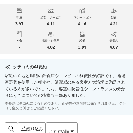
部屋
接客・サービス
ロケーション
朝食
3.97
4.11
4.16
4.21
夕食
温泉・お風呂
設備
清潔さ
-
4.02
3.91
4.07
クチコミのAI要約
駅近の立地と周辺の飲食店やコンビニの利便性が好評です。地場
産野菜を使用した朝食や、清潔感のある客室と大浴場に満足され
ている方が多いです。なお、客室の防音性やエントランスの分か
りにくさについての指摘も一部ありました。
本要約は生成AIによるものであり、正確性や適切性は保証されません。クチ
コミ全文と併せてご確認ください。
絞り込み
おすすめ順