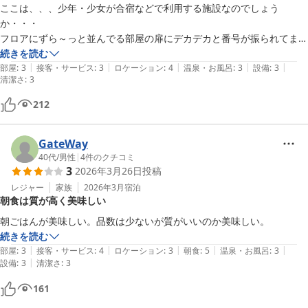
ここは、、、少年・少女が合宿などで利用する施設なのでしょう
か・・・

フロアにずら～っと並んでる部屋の扉にデカデカと番号が振られてまし
た。

続きを読む
|
|
|
|
|
部屋は激狭です。

部屋
:
3
接客・サービス
:
3
ロケーション
:
4
温泉・お風呂
:
3
設備
:
3
清潔さ
:
3
平日の宿泊だったからか、多くの方が指摘している隣の部屋や廊下から
聞こえる声や音がうるさい（防音性が低い）という点、これはまったく
212
気になりませんでした。

少年たちがテンション上がって騒ぐんでしょうねー

GateWay
幸い、少年・少女はひとりも見かけませんでした。

40代
/
男性
|
4
件のクチコミ
ただ、これもよく指摘されてる通りでエントランスが非常に分かりにく
3
2026年3月26日
投稿
い。

レジャー
家族
2026年3月
宿泊
コンビニが近くて便利、一泊4,000円以下、寝るだけだったので十分で
朝食は質が高く美味しい
す。

この価格で過剰なサービスを求めてはいけません。

喫煙者は要注意、タバコ吸う場所がありませんので。
続きを読む
|
|
|
|
|
部屋
:
3
接客・サービス
:
4
ロケーション
:
3
朝食
:
5
温泉・お風呂
:
3
|
設備
:
3
清潔さ
:
3
161