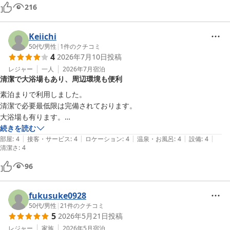
216
Keiichi
50代
/
男性
|
1
件のクチコミ
4
2026年7月10日
投稿
レジャー
一人
2026年7月
宿泊
清潔で大浴場もあり、周辺環境も便利
素泊まりで利用しました。

清潔で必要最低限は完備されております。

大浴場も有ります。

すぐ近くにスーパーマケット、コンビニが有りますので食べ物には困り
続きを読む
|
|
|
|
|
ません。

部屋
:
4
接客・サービス
:
4
ロケーション
:
4
温泉・お風呂
:
4
設備
:
4
清潔さ
:
4
96
fukusuke0928
50代
/
男性
|
21
件のクチコミ
5
2026年5月21日
投稿
レジャー
家族
2026年5月
宿泊