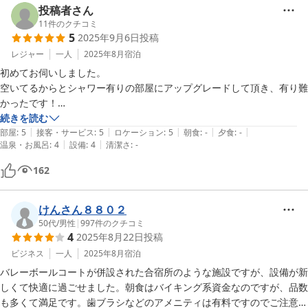
投稿者さん
11
件のクチコミ
5
2025年9月6日
投稿
レジャー
一人
2025年8月
宿泊
初めてお伺いしました。

空いてるからとシャワー有りの部屋にアップグレードして頂き、有り難
かったです！

廊下や外の声は聞こえましたが、耳栓したら大丈夫でした。

続きを読む
|
|
|
|
|
天井も高くお部屋も綺麗でした。

部屋
:
5
接客・サービス
:
5
ロケーション
:
5
朝食
:
-
夕食
:
-
|
|
温泉・お風呂
:
4
設備
:
4
清潔さ
:
-
また機会がありましたら泊まりたいです！
162
けんさん８８０２
50代
/
男性
|
997
件のクチコミ
4
2025年8月22日
投稿
ビジネス
一人
2025年8月
宿泊
バレーボールコートが併設された合宿所のような施設ですが、設備が新
しくて快適に過ごせました。朝食はバイキング系資金なのですが、品数
も多くて満足です。歯ブラシなどのアメニティは有料ですのでご注意く