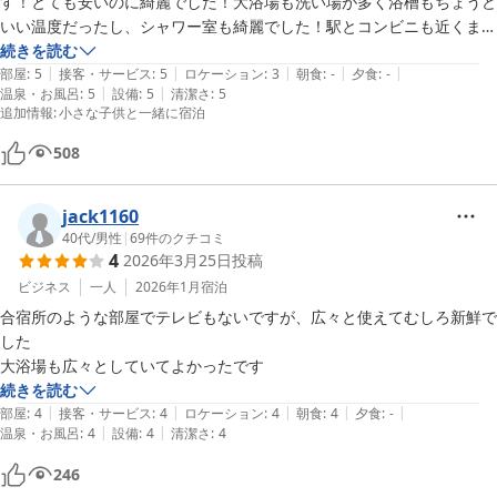
す！とても安いのに綺麗でした！大浴場も洗い場が多く浴槽もちょうど
いい温度だったし、シャワー室も綺麗でした！駅とコンビニも近くまた
泊まりたいです。
続きを読む
|
|
|
|
|
部屋
:
5
接客・サービス
:
5
ロケーション
:
3
朝食
:
-
夕食
:
-
|
|
温泉・お風呂
:
5
設備
:
5
清潔さ
:
5
追加情報
:
小さな子供と一緒に宿泊
508
jack1160
40代
/
男性
|
69
件のクチコミ
4
2026年3月25日
投稿
ビジネス
一人
2026年1月
宿泊
合宿所のような部屋でテレビもないですが、広々と使えてむしろ新鮮で
した

大浴場も広々としていてよかったです
続きを読む
|
|
|
|
|
部屋
:
4
接客・サービス
:
4
ロケーション
:
4
朝食
:
4
夕食
:
-
|
|
温泉・お風呂
:
4
設備
:
4
清潔さ
:
4
246