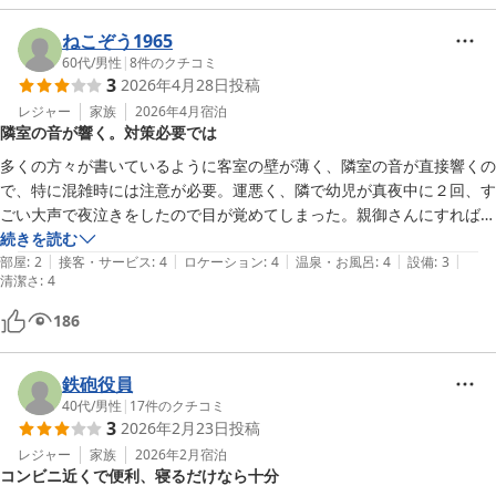
ねこぞう1965
60代
/
男性
|
8
件のクチコミ
3
2026年4月28日
投稿
レジャー
家族
2026年4月
宿泊
隣室の音が響く。対策必要では
多くの方々が書いているように客室の壁が薄く、隣室の音が直接響くの
で、特に混雑時には注意が必要。運悪く、隣で幼児が真夜中に２回、す
ごい大声で夜泣きをしたので目が覚めてしまった。親御さんにすれば不
可抗力だろうから文句を言う訳にもいかず、困りはてた。宿側は少しで
続きを読む
|
|
|
|
|
も防音対策を進めるべきだし、現状ではこうした幼児のいる家族には不
部屋
:
2
接客・サービス
:
4
ロケーション
:
4
温泉・お風呂
:
4
設備
:
3
清潔さ
:
4
向きであることを率直に説明すべきでは。料金が安く立地も便利な宿だ
し、スタッフも親切なのであまり小言は言いたくないが、対策は必要だ
186
と思う。
鉄砲役員
40代
/
男性
|
17
件のクチコミ
3
2026年2月23日
投稿
レジャー
家族
2026年2月
宿泊
コンビニ近くで便利、寝るだけなら十分