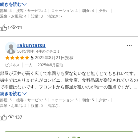
ださい。
続きを読む
|
|
|
|
|
部屋
:
4
接客・サービス
:
4
ロケーション
:
4
朝食
:
4
夕食
:
-
|
|
温泉・お風呂
:
4
設備
:
3
清潔さ
:
-
1
71
rakuntatsu
50代
/
男性
|
4
件のクチコミ
5
2025年8月21日
投稿
ビジネス
一人
2025年8月
宿泊
部屋が天井が高く広くて水回りも変な匂いなど無くとてもきれいです。
街中ではありませんがコンビニ、飲食店、食料品店が併設されているの
で不便はないです。フロントから部屋が遠いのが唯一の難点ですが、そ
れ以外は言う事無しです。車であれば盛岡の街中に泊まるより断然こち
続きを読む
|
|
|
|
|
らがいいですね。
部屋
:
5
接客・サービス
:
5
ロケーション
:
5
朝食
:
5
夕食
:
-
|
|
温泉・お風呂
:
5
設備
:
5
清潔さ
:
-
137