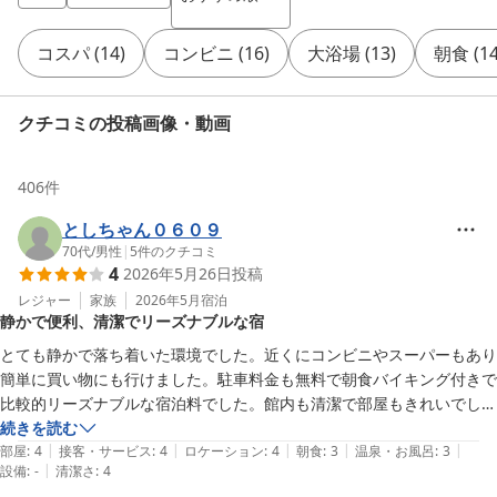
コスパ
(
14
)
コンビニ
(
16
)
大浴場
(
13
)
朝食
(
1
クチコミの投稿画像・動画
406
件
としちゃん０６０９
70代
/
男性
|
5
件のクチコミ
4
2026年5月26日
投稿
レジャー
家族
2026年5月
宿泊
静かで便利、清潔でリーズナブルな宿
とても静かで落ち着いた環境でした。近くにコンビニやスーパーもあり
簡単に買い物にも行けました。駐車料金も無料で朝食バイキング付きで
比較的リーズナブルな宿泊料でした。館内も清潔で部屋もきれいでし
た。お世話になりました。ありがとうございます。
続きを読む
|
|
|
|
|
部屋
:
4
接客・サービス
:
4
ロケーション
:
4
朝食
:
3
温泉・お風呂
:
3
|
設備
:
-
清潔さ
:
4