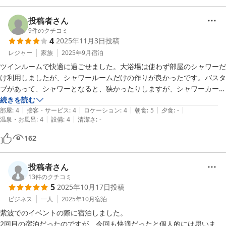
投稿者さん
9
件のクチコミ
4
2025年11月3日
投稿
レジャー
家族
2025年9月
宿泊
ツインルームで快適に過ごせました。大浴場は使わず部屋のシャワーだ
け利用しましたが、シャワールームだけの作りが良かったです。バスタ
ブがあって、シャワーとなると、狭かったりしますが、シャワーカーテ
ンない状態でシャワーを使えたのが良かったです。

続きを読む
|
|
|
|
|
夕食は宿泊者割引を使って、お寿司を食べました。駐車場のすぐ隣で良
部屋
:
4
接客・サービス
:
4
ロケーション
:
4
朝食
:
5
夕食
:
-
|
|
温泉・お風呂
:
4
設備
:
4
清潔さ
:
-
かったです。

朝ごはんもおいしかったです。

162
ただ、宿の駐車場がどこなのか、私が案内を見落としたのか、ちょっと
グルグル回ってしまい、結局フロントの方に聞いて場所を教えてもらい
ました。オガールの大きな駐車場なのか、宿の専用があるのか、もう少
投稿者さん
しわかりやすくした方がいいと思いました。
13
件のクチコミ
5
2025年10月17日
投稿
ビジネス
一人
2025年10月
宿泊
紫波でのイベントの際に宿泊しました。

2回目の宿泊だったのですが、今回も快適だったと個人的には思いま