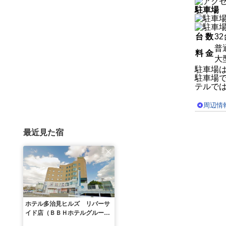
駐車場
台 数
32
普
料 金
大
駐車場
駐車場
テルで
周辺情
最近見た宿
ホテル多治見ヒルズ リバーサ
イド店（ＢＢＨホテルグルー
プ）