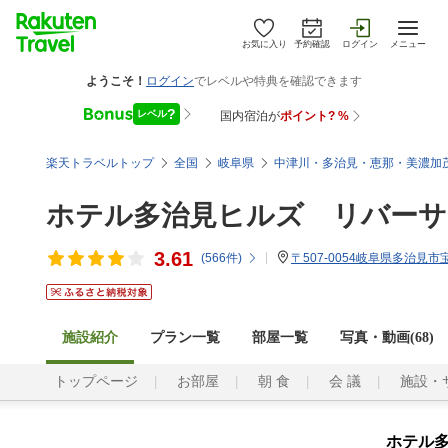
お気に入り
予約確認
ログイン
メニュー
楽天トラベルトップ
全国
岐阜県
中津川・多治見・恵那・美濃加
ホテル多治見ヒルズ リバーサ
3.61
(
566
件)
〒507-0054岐阜県多治見市宝
施設紹介
プラン一覧
部屋一覧
写真・動画(68)
トップページ
お部屋
朝 食
会 議
施設・
ホテル多