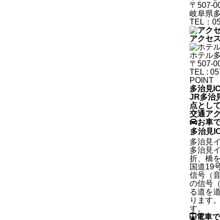
〒507-0
岐阜県多
TEL：05
アクセ
ホテル多
〒507-
TEL : 0
POINT
多治見I
JR多治
点とし
交通ア
お車
多治見I
多治見
多治見イ
折、橋
国道19
信号（
の信号
る道を
ります
す。
電車で