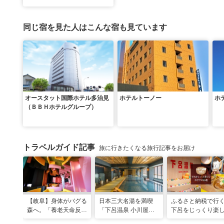
同じ宿を見た人はこんな宿も見ています
オースタット国際ホテル多治見
ホテルトーノー
ホ
（ＢＢＨホテルグループ）
トラベルガイド記事
旅に行きたくなる旅行記事をお届け
【岐阜】身体がバグる
日本三大名湯を満喫
ふるさと納税で行
森へ。「養老天命反転
「下呂温泉 小川屋」
下呂をじっくり楽
地」から始まる体感リ
で過ごす癒やし旅
おすすめ10選