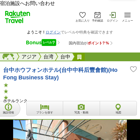
宿泊施設へお問い合わせ
お気に入り
予約確認
ログイン
メニュー
海外
海外
アジア
台湾
台中
台中ホウフォンホテル(台
台中ホウフォンホテル(台中中科后豐會館)(Ho
Fong Business Stay)
ホテルランク
施設情報
プランを探す
写真・動画
地図