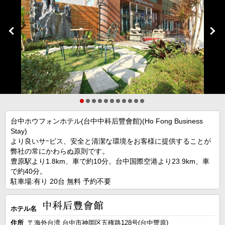
台中ホウフォンホテル(台中中科后豐會館)(Ho Fong Business
Stay)
より良いサｰビス、安全と清潔な環境をお客様に提供することが
弊社の常にかわらぬ原則です。
豊原駅より1.8km、車で約10分。台中国際空港より23.9km、車
で約40分。
駐車場:有り 20台 無料 予約不要
ホテル名
住所
〒海外台湾 台中市神岡区五権路128号(台中豐原)