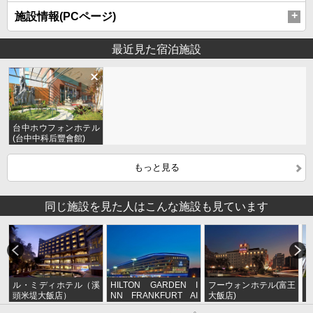
施設情報(PCページ)
最近見た宿泊施設
台中ホウフォンホテル
(台中中科后豐會館)
もっと見る
同じ施設を見た人はこんな施設も見ています
ル・ミディホテル（溪
HILTON GARDEN I
フーウォンホテル(富王
頭米堤大飯店）
NN FRANKFURT AI
大飯店)
RPORT