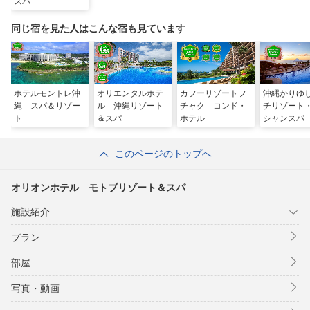
スパ
同じ宿を見た人はこんな宿も見ています
ホテルモントレ沖
オリエンタルホテ
カフーリゾートフ
沖縄かりゆ
縄 スパ＆リゾー
ル 沖縄リゾート
チャク コンド・
チリゾート
ト
＆スパ
ホテル
シャンスパ
このページのトップへ
オリオンホテル モトブリゾート＆スパ
施設紹介
プラン
部屋
写真・動画