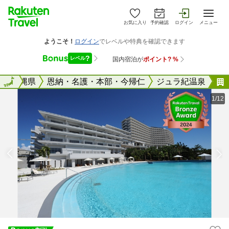
お気に入り
予約確認
ログイン
メニュー
全国
沖縄県
全国
恩納・名護・本部・今帰仁
ジュラ紀温泉
1/12