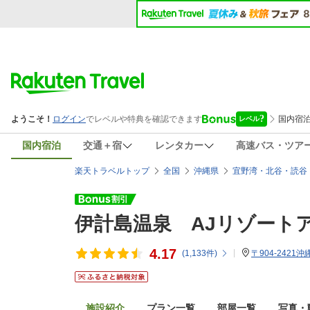
国内宿泊
交通＋宿
レンタカー
高速バス・ツア
楽天トラベルトップ
全国
沖縄県
宜野湾・北谷・読谷
伊計島温泉 AJリゾート
4.17
(
1,133
件)
〒904-242
施設紹介
プラン一覧
部屋一覧
写真・動