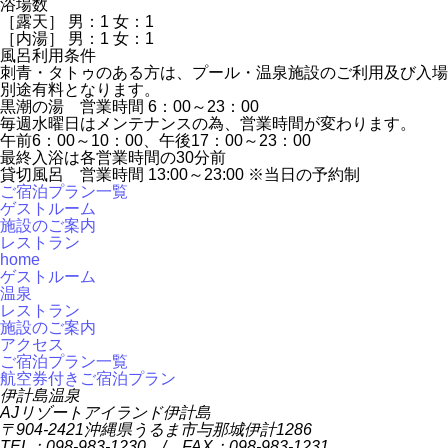
浴場数
［露天］ 男：1 女：1
［内湯］ 男：1 女：1
風呂利用条件
刺青・タトゥのある方は、プール・温泉施設のご利用及び入場
別途有料となります。
黒潮の湯 営業時間 6：00～23：00
毎週水曜日はメンテナンスの為、営業時間が変わります。
午前6：00～10：00、午後17：00～23：00
最終入浴は各営業時間の30分前
貸切風呂 営業時間 13:00～23:00 ※当日の予約制
ご宿泊プラン一覧
ゲストルーム
施設のご案内
レストラン
home
ゲストルーム
温泉
レストラン
施設のご案内
アクセス
ご宿泊プラン一覧
航空券付きご宿泊プラン
伊計島温泉
AJリゾートアイランド伊計島
〒904-2421沖縄県うるま市与那城伊計1286
TEL：098-983-1230 / FAX：098-983-1231