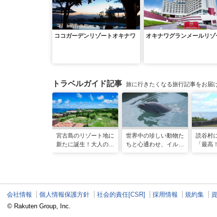
ココガーデンリゾートオキナワ
オキナワグランメールリゾ
トラベルガイド記事
旅に行きたくなる旅行記事をお届
宮古島のリゾート地に
世界中の珍しい動物た
読谷村
新たに誕生！大人の特
ちと心通わせ、イルカ
「最高
別ステイをかなえる
と一緒に泳ぐ夢の体験
ん、馬
「アラマンダ スプレ
「間近でふれ合える！
にうっ
ンディド」
推しアニマル！！」
れ名所
てきた
会社情報
個人情報保護方針
社会的責任[CSR]
採用情報
規約集
© Rakuten Group, Inc.