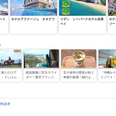
ート
ホテルアラクージュ オキナワ
リザン シーパークホテル谷茶
ホテ
ベイ
ゾー
け
に来ただけで
絶品朝食に巨大スライ
五十余年の歴史が紡ぐ
「沖縄かり
！」ぐしけんさ
ダー！贅沢ラウンジと
奇跡の食感！絹のよう
リゾート・
に乗って日本茶
最旬ホテルで味わう
になめらかなゆし豆腐
スパ」で絶
とり。沖縄の隠
VIP な宿泊体験！「リ
スープ 「茶屋 首里と
ステイを満
を全力で満喫し
ゾートホテル」
うふ」（那覇市）
資料請求