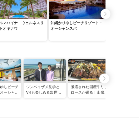
ルマハイナ ウェルネスリ
沖縄かりゆしビーチリゾート・
サザンビーチホテ
トオキナワ
オーシャンスパ
沖縄
ゆしビーチ
ジンベイザメ見学と
厳選された国産牛リブ
牧港漁港直送
オーシャン
VRも楽しめる次世代
ロースが躍る！山盛り
注文後に揚げ
景リゾート
複合施設へ！春の親子
肉のグリルワゴンがう
サク食感の巨
喫
でお出かけ旅（読谷
れしいランチビュッフ
丼 「海鮮食堂
村）
ェ「琉球オリオンホテ
（てぃーだ）
ル 那覇国際通り」
添市）