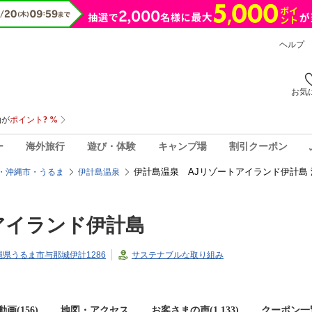
ヘルプ
お気
ー
海外旅行
遊び・体験
キャンプ場
割引クーポン
伊計島温泉 AJリゾートアイランド伊計島 
・沖縄市・うるま
伊計島温泉
アイランド伊計島
1沖縄県うるま市与那城伊計1286
サステナブルな取り組み
画(156)
地図・アクセス
お客さまの声(
1,133
)
クーポン一