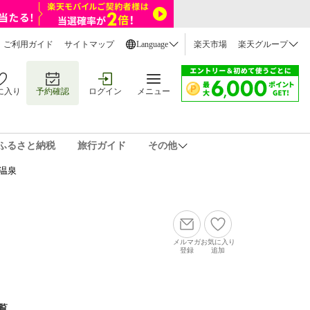
ご利用ガイド
サイトマップ
Language
楽天市場
楽天グループ
に入り
予約確認
ログイン
メニュー
ふるさと納税
旅行ガイド
その他
温泉
メルマガ
お気に入り
登録
追加
覧