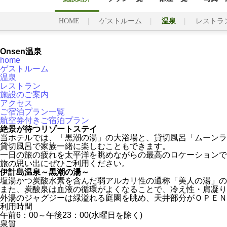
HOME
ゲストルーム
温泉
レストラ
Onsen
温泉
home
ゲストルーム
温泉
レストラン
施設のご案内
アクセス
ご宿泊プラン一覧
航空券付きご宿泊プラン
絶景が待つリゾートステイ
当ホテルでは、「黒潮の湯」の大浴場と、貸切風呂「ムーンラ
貸切風呂で家族一緒に楽しむこともできます。
一日の旅の疲れを太平洋を眺めながらの最高のロケーションで
旅の思い出にぜひご利用ください。
伊計島温泉～黒潮の湯～
塩湯かつ炭酸水素を含んだ弱アルカリ性の通称「美人の湯」の
また、炭酸泉は血液の循環がよくなることで、冷え性・肩凝り
外湯のジャグジーは緑溢れる庭園を眺め、天井部分がＯＰＥＮ
利用時間
午前6：00～午後23：00(水曜日を除く)
泉質