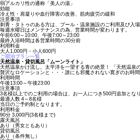
弱アルカリ性の通称「美人の湯」
効能
冷え性・肩凝りや血行障害の改善、筋肉疲労の緩和
注意事項
刺青・タトゥのある方は、プール・温泉施設のご利用及び入場
毎週水曜日はメンテナンスの為、営業時間が変わります。
午前6:00～10:00、午後7:00～23:00
最終入浴時間は各営業時間の30分前
利用料金
大人1,000円・小人600円
ご宿泊プラン一覧
天然温泉・貸切風呂「ムーンライト」
天然温泉かけ流し。太平洋を一望する青の絶景！ 「天然温泉
贅沢なロケーションと・・・誰にも邪魔されない寛ぎのお時間
利用時間
午後13:00～午後23:00
注意事項
3名様以上でのご利用の場合は、お一人につき500円追加とな
最適人数 4～8名様
当日のご予約制となります。
利用料金
90分 3,000円(3名様まで)
露天風呂
あり（男女ともあり）
貸切風呂
あり（条件無し）