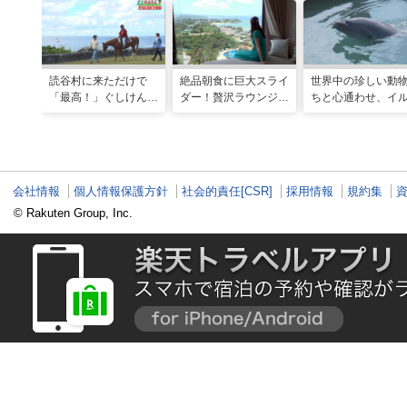
読谷村に来ただけで
絶品朝食に巨大スライ
世界中の珍しい動
「最高！」ぐしけんさ
ダー！贅沢ラウンジと
ちと心通わせ、イ
ん、馬に乗って日本茶
最旬ホテルで味わう
と一緒に泳ぐ夢の
にうっとり。沖縄の隠
VIP な宿泊体験！「リ
「間近でふれ合え
れ名所を全力で満喫し
ゾートホテル」
推しアニマル！！
てきた
会社情報
個人情報保護方針
社会的責任[CSR]
採用情報
規約集
© Rakuten Group, Inc.