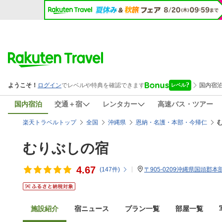
国内宿泊
交通＋宿
レンタカー
高速バス・ツアー
楽天トラベルトップ
全国
沖縄県
恩納・名護・本部・今帰仁
むりぶしの宿
4.67
(
147
件)
〒905-0209沖縄県国頭郡本
施設紹介
宿ニュース
プラン一覧
部屋一覧