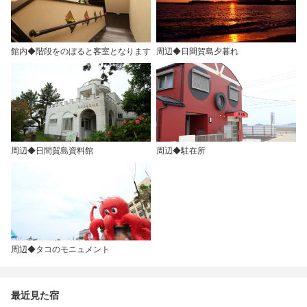
館内◆階段をのぼると客室となります
周辺◆日間賀島夕暮れ
周辺◆日間賀島資料館
周辺◆駐在所
周辺◆タコのモニュメント
最近見た宿