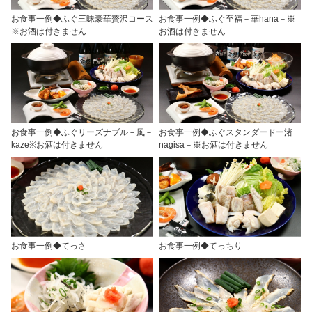
お食事一例◆ふぐ三昧豪華贅沢コース
お食事一例◆ふぐ至福－華hana－※
※お酒は付きません
お酒は付きません
お食事一例◆ふぐリーズナブル－風－
お食事一例◆ふぐスタンダードー渚
kaze※お酒は付きません
nagisa－※お酒は付きません
お食事一例◆てっさ
お食事一例◆てっちり