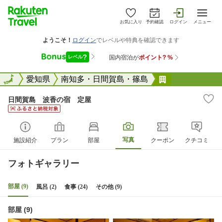
お気に入り
予約確認
ログイン
メニュー
全国
全国
愛知県
南知多・日間賀島・篠島
日間賀島 波
日間賀島 波香の宿 定屋
写真
施設紹介
プラン
部屋
クーポン
クチコミ
フォトギャラリー
部屋 (9)
風呂 (2)
食事 (24)
その他 (9)
部屋 (9)