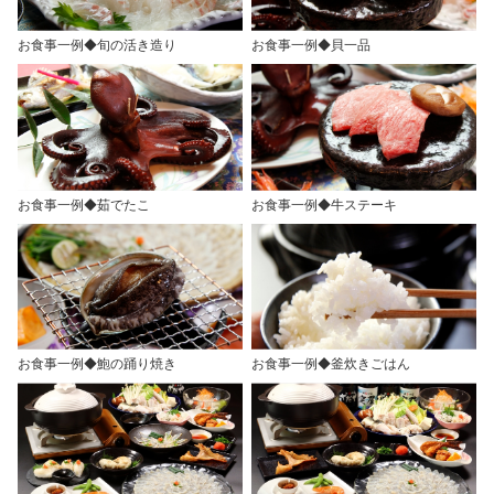
お食事一例◆旬の活き造り
お食事一例◆貝一品
お食事一例◆茹でたこ
お食事一例◆牛ステーキ
お食事一例◆鮑の踊り焼き
お食事一例◆釜炊きごはん