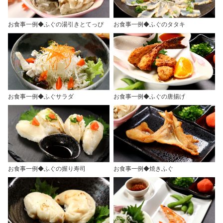
お食事一例◆ふぐの湯引きとてっぴ
お食事一例◆ふぐのタタキ
お食事一例◆ふぐサラダ
お食事一例◆ふぐの唐揚げ
お食事一例◆ふぐの握り寿司
お食事一例◆焼きふぐ