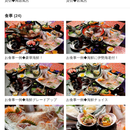
貸切◆陶器風呂
貸切◆岩風呂
食事 (24)
お食事一例◆豪華海鮮！
お食事一例◆海鮮に伊勢海老付！
お食事一例◆海鮮グレードアップ
お食事一例◆海鮮チョイス