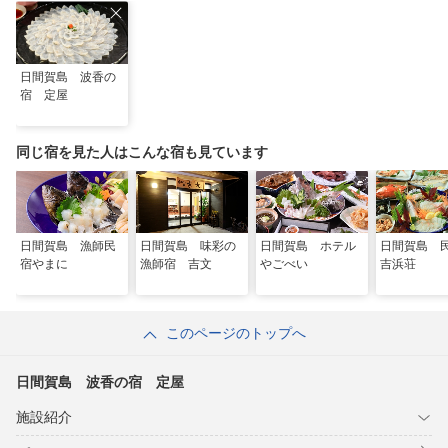
日間賀島 波香の
宿 定屋
同じ宿を見た人はこんな宿も見ています
日間賀島 漁師民
日間賀島 味彩の
日間賀島 ホテル
日間賀島
宿やまに
漁師宿 吉文
やごべい
吉浜荘
このページのトップへ
日間賀島 波香の宿 定屋
施設紹介