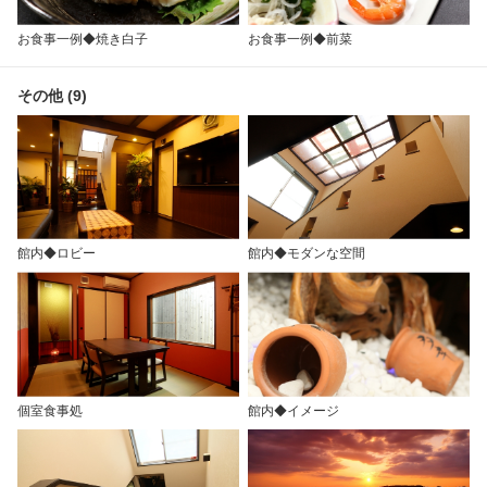
お食事一例◆焼き白子
お食事一例◆前菜
その他 (9)
館内◆ロビー
館内◆モダンな空間
個室食事処
館内◆イメージ