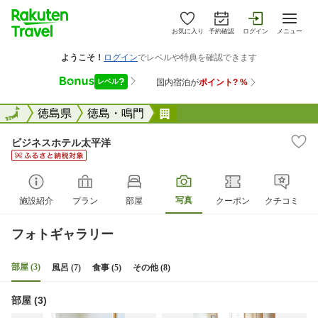
お気に入り
予約確認
ログイン
メニュー
全国
全国
徳島県
徳島・鳴門
ビジネスホテル太平洋
ビジネスホテル太平洋
写真
施設紹介
プラン
部屋
クーポン
クチコミ
フォトギャラリー
部屋 (3)
風呂 (7)
食事 (5)
その他 (8)
部屋 (3)