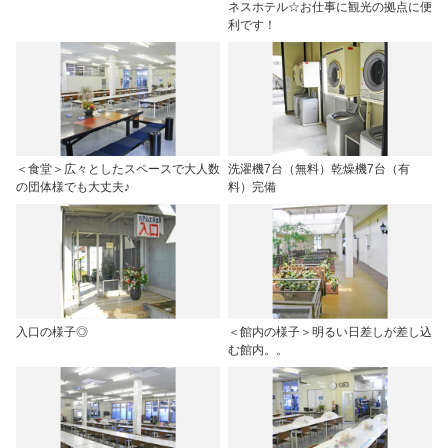
ネスホテル☆お仕事に観光の拠点に便
利です！
＜食堂＞広々としたスペースで大人数
洗濯機7台（無料）乾燥機7台（有
の団体様でも大丈夫♪
料）完備
入口の様子◎
＜館内の様子＞明るい日差しが差し込
む館内。。