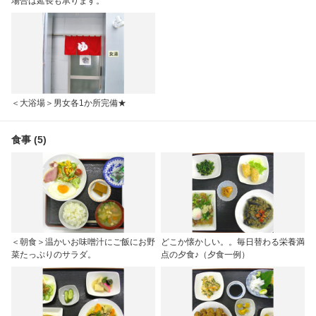
場合は延長も承ります。
＜大浴場＞男女各1か所完備★
食事 (5)
＜朝食＞温かいお味噌汁にご飯にお野
どこか懐かしい。。毎日替わる栄養満
菜たっぷりのサラダ。
点の夕食♪（夕食一例）