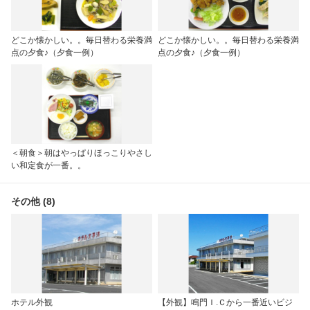
どこか懐かしい。。毎日替わる栄養満
どこか懐かしい。。毎日替わる栄養満
点の夕食♪（夕食一例）
点の夕食♪（夕食一例）
＜朝食＞朝はやっぱりほっこりやさし
い和定食が一番。。
その他 (8)
ホテル外観
【外観】鳴門Ｉ.Ｃから一番近いビジ