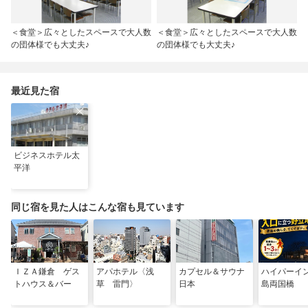
＜食堂＞広々としたスペースで大人数
＜食堂＞広々としたスペースで大人数
の団体様でも大丈夫♪
の団体様でも大丈夫♪
最近見た宿
ビジネスホテル太
平洋
同じ宿を見た人はこんな宿も見ています
ＩＺＡ鎌倉 ゲス
アパホテル〈浅
カプセル＆サウナ
ハイパーイ
トハウス＆バー
草 雷門〉
日本
島両国橋