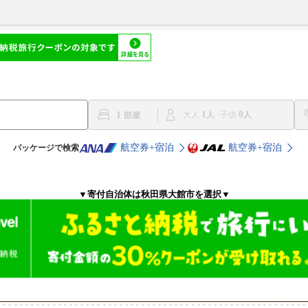
1
0
1
大人
子供
航空券+宿泊
航空券+宿泊
パッケージで検索
▼寄付自治体は秋田県大館市を選択▼