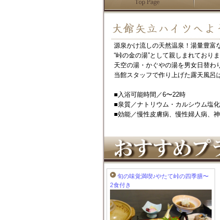
源泉かけ流しの天然温泉！湯量豊富
“峠の金の湯”として親しまれており
天空の湯・かぐやの湯を男女日替わ
当館スタッフで作り上げた露天風呂
■入浴可能時間／6〜22時
■泉質／ナトリウム・カルシウム塩
■効能／慢性皮膚病、慢性婦人病、
旬の味覚満喫♪やたて峠の四季膳〜
2食付き