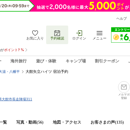
ヘルプ
お気に入り
予約確認
ログイン
メニュー
ー
海外旅行
遊び・体験
キャンプ場
割引クーポン
大館矢立ハイツ 宿泊予約
大湯・八幡平
メルマガ
登録
田県大館市長走陣場311
一覧
写真・動画(56)
地図・アクセス
お客さまの声(
135
)