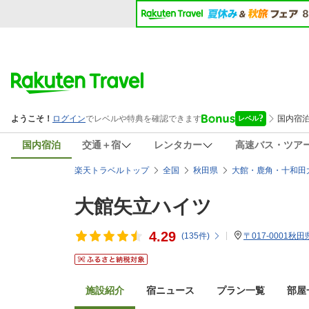
国内宿泊
交通＋宿
レンタカー
高速バス・ツア
楽天トラベルトップ
全国
秋田県
大館・鹿角・十和田
大館矢立ハイツ
4.29
(
135
件)
〒017-0001秋
施設紹介
宿ニュース
プラン一覧
部屋