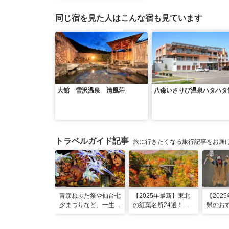
同じ宿を見た人はこんな宿も見ています
大館 雪沢温泉 清風荘
八森いさりび温泉ハタハタ
トラベルガイド記事
旅に行きたくなる旅行記事をお届
青森ねぶた祭や仙台七
【2025年最新】東北
【202
夕まつりなど、一生に
の紅葉名所24選！見
県のおす
一度は行きたい！東北
頃時期やライトアップ
選！定
の夏祭り
情報も
トにグ