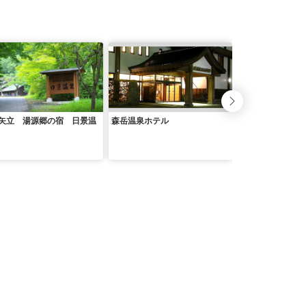
矢立 湯源郷の宿 日景温
森岳温泉ホテル
縄文のふる里 大
ル鹿角