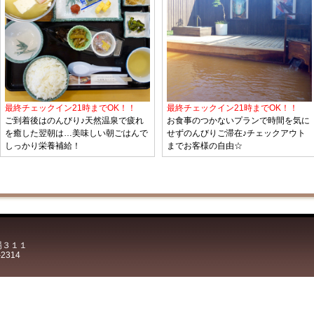
最終チェックイン21時までOK！！
最終チェックイン21時までOK！！
ご到着後はのんびり♪天然温泉で疲れ
お食事のつかないプランで時間を気に
を癒した翌朝は…美味しい朝ごはんで
せずのんびりご滞在♪チェックアウト
しっかり栄養補給！
までお客様の自由☆
場３１１
-2314