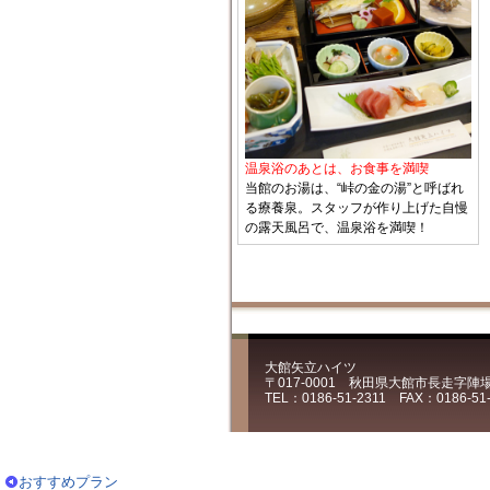
温泉浴のあとは、お食事を満喫
当館のお湯は、“峠の金の湯”と呼ばれ
る療養泉。スタッフが作り上げた自慢
の露天風呂で、温泉浴を満喫！
大館矢立ハイツ
〒017-0001 秋田県大館市長走字陣
TEL：0186-51-2311 FAX：0186-51
おすすめプラン