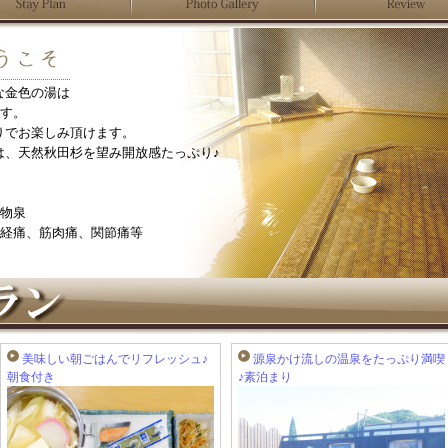
な金色の湯は
ます。
りでお楽しみ頂けます。
は、天然秋田杉を望み開放感たっぷり♪
化物泉
神経痛、筋肉痛、関節痛等
美味しい朝ごはんでリフレッシュ♪
源泉かけ流しの温泉をたっぷり満喫
朝食付き
♪素泊まり