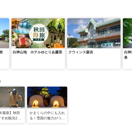
館
白神山地 ホテルゆとりあ藤里
クウィンス森吉
白神
泉
け
5年最新】秋田
かまくらの中にも入れ
すめ観光28
る！雪国の魅力がつま
番・穴場スポッ
った秋田・横手の雪ま
ルメやお祭りも
つりへ行こう