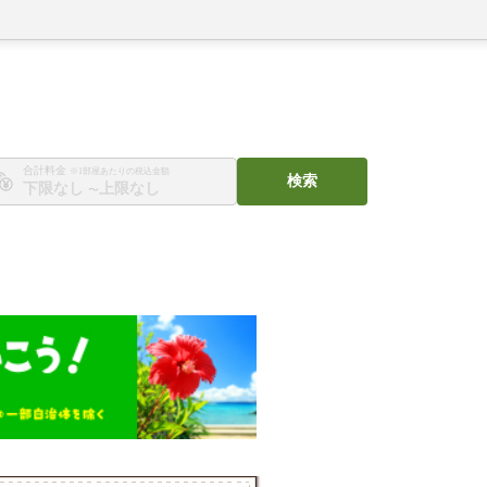
合計料金
※1部屋あたりの税込金額
検索
〜