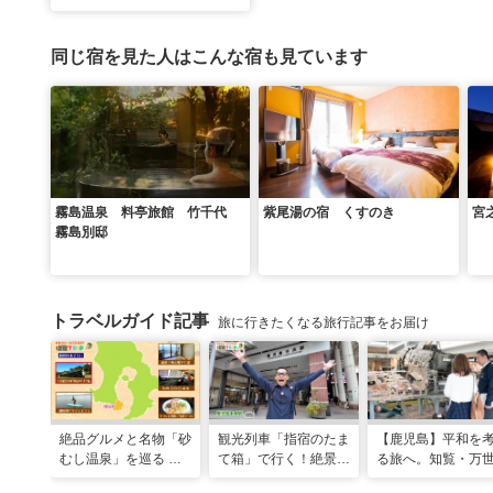
同じ宿を見た人はこんな宿も見ています
霧島温泉 料亭旅館 竹千代
紫尾湯の宿 くすのき
宮
霧島別邸
トラベルガイド記事
旅に行きたくなる旅行記事をお届け
絶品グルメと名物「砂
観光列車「指宿のたま
【鹿児島】平和を
むし温泉」を巡る 心
て箱」で行く！絶景グ
る旅へ。知覧・万
と体を癒やす旅（鹿児
ルメとSUPで池田湖
たどる特攻隊の記