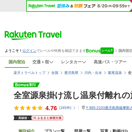
国内宿泊
交通＋宿
レンタカー
高速バス・ツアー
全
楽天トラベルトップ
全国
鹿児島県
川内・出水
紫尾温泉
全室源泉掛け流し温泉付離れの
4.76
(
165
件)
〒895-2103鹿児島県薩摩郡
施設紹介
プラン一覧
部屋一覧
写真・動画(93)