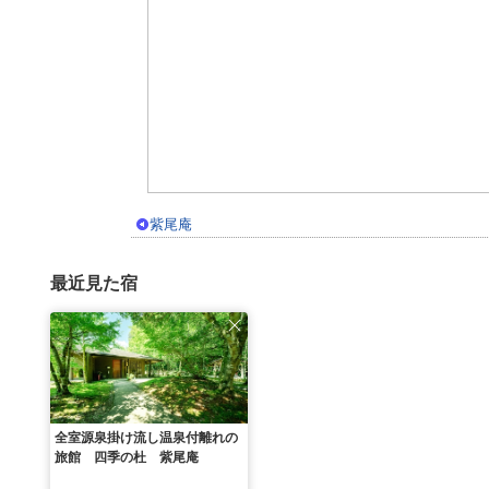
紫尾庵
最近見た宿
全室源泉掛け流し温泉付離れの
旅館 四季の杜 紫尾庵