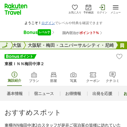
お気に入り
予約確認
ログイン
メニュー
阪府
全国
大阪
大阪駅・梅田・ユニバーサルシティ・尼崎
東横ＩＮＮ梅田中津２
施設紹介
プラン
部屋
写真
クーポン
クチコミ
基本情報
宿ニュース
お得情報
出発を応援
おすすめスポット
東横INN梅田中津2のスタッフが是非ご宿泊客の皆様に訪れていた