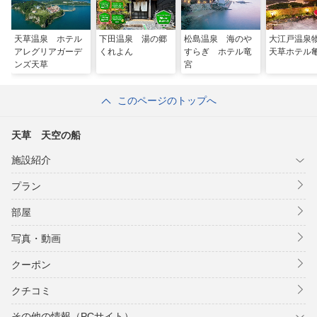
天草温泉 ホテル
下田温泉 湯の郷
松島温泉 海のや
大江戸温
アレグリアガーデ
くれよん
すらぎ ホテル竜
天草ホテル
ンズ天草
宮
このページのトップへ
天草 天空の船
施設紹介
プラン
部屋
写真・動画
クーポン
クチコミ
その他の情報（PCサイト）