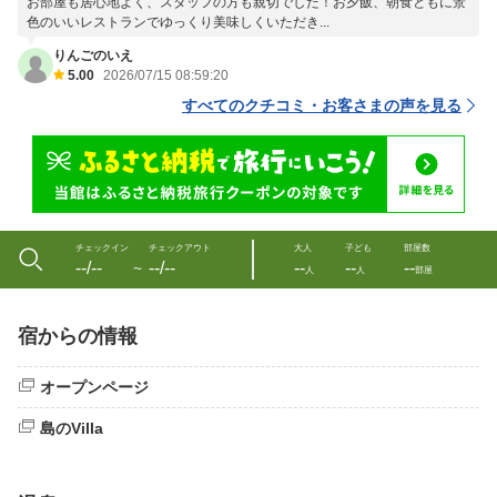
お部屋も居心地よく、スタッフの方も親切でした！お夕飯、朝食ともに景
色のいいレストランでゆっくり美味しくいただき...
りんごのいえ
5.00
2026/07/15 08:59:20
すべてのクチコミ・お客さまの声を見る
チェックイン
チェックアウト
大人
子ども
部屋数
--/--
--/--
--
--
--
〜
人
人
部屋
宿からの情報
オープンページ
島のVilla