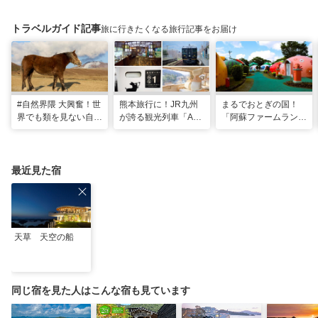
トラベルガイド記事
旅に行きたくなる旅行記事をお届け
#自然界隈 大興奮！世
熊本旅行に！JR九州
まるでおとぎの国！
界でも類を見ない自然
が誇る観光列車「A列
「阿蘇ファームラン
の宝庫・熊本で「火の
車で行こう」＆「あそ
ド」で心も体も元気に
国」「水の国」を体感
ぼーい！」完全乗車ガ
なる体験型ステイ
する旅
イド
最近見た宿
天草 天空の船
同じ宿を見た人はこんな宿も見ています