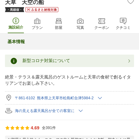
天草 天空の船
施設紹介
プラン
部屋
写真
クーポン
クチコミ
基本情報
新型コロナ対策について
絶景・テラス＆露天風呂のゲストルームと天草の食材で創るイタ
リアンでお楽しみ下さい。
〒861-6102 熊本県上天草市松島町合津5984-2
海の見える露天風呂が全ての客室に
4.69
全391件