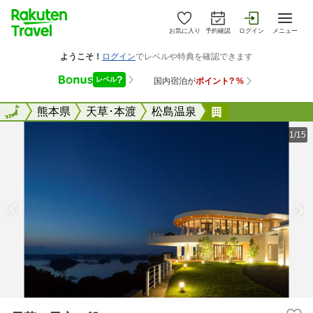
お気に入り
予約確認
ログイン
メニュー
全国
全国
熊本県
天草･本渡
松島温泉
天草 天空の船
1/15