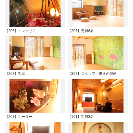
【206】インテリア
【207】定員6名
【207】客室
【207】スタッフ手書きの壁画
【207】シーサー
【101】定員8名