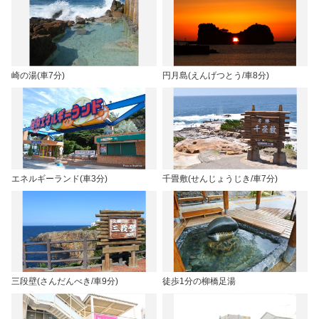
崎の湯(車7分)
円月島(えんげつとう/車8分)
エネルギーランド(車3分)
千畳敷(せんじょうじき/車7分)
三段壁(さんだんべき/車9分)
徒歩1分の柳橋足湯