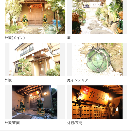
外観(メイン)
庭
外観
庭インテリア
外観/正面
外観/夜間