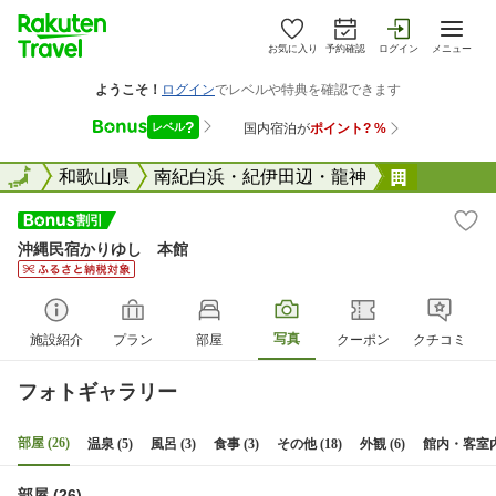
お気に入り
予約確認
ログイン
メニュー
全国
全国
和歌山県
南紀白浜・紀伊田辺・龍神
沖縄民宿
沖縄民宿かりゆし 本館
写真
施設紹介
プラン
部屋
クーポン
クチコミ
フォトギャラリー
部屋 (26)
温泉 (5)
風呂 (3)
食事 (3)
その他 (18)
外観 (6)
館内・客室内設
部屋 (26)