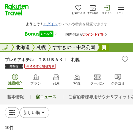
お気に入り
予約確認
ログイン
メニュー
全国
全国
北海道
札幌
すすきの・中島公園
プレミアホテル
プレミアホテル－ＴＳＵＢＡＫＩ－札幌
施設紹介
プラン
部屋
写真
クーポン
クチコミ
基本情報
宿ニュース
ご宿泊者様専用サウナ＆フィット
10件