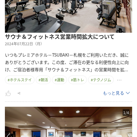
サウナ＆フィットネス営業時間拡大について
2024年07月22日（月）
いつもプレミアホテル－TSUBAKI－札幌をご利用いただき、誠に
ありがとうございます。この度、ご滞在の更なる利便性向上に向
け、ご宿泊者様専用「サウナ＆フィットネス」の営業時間を
拡
...
#
ホテルステイ
#
朝活
#
運動
#
筋トレ
#
テクノジム
もっと見る
1
/
4