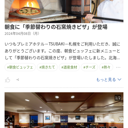
朝食に「季節替わりの石窯焼きピザ」が登場
2024年04月08日（月）
いつもプレミアホテル－TSUBAKI－札幌をご利用いただき、誠に
ありがとうございます。この度、朝食ビュッフェに新メニューと
して「季節替わりの石窯焼きピザ」が登場いたしました。北
海
...
#
朝食ビュッフェ
#
焼きたて
#
道産食材
#
チーズ
#
熱々
もっと見る
1
/
2