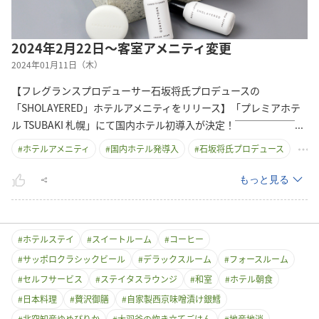
2024年2月22日～客室アメニティ変更
2024年01月11日（木）
【フレグランスプロデューサー石坂将氏プロデュースの
「SHOLAYERED」ホテルアメニティをリリース】「プレミアホテ
ル TSUBAKI 札幌」にて国内ホテル初導入が決定！￣￣￣￣￣
￣
...
#
ホテルアメニティ
#
国内ホテル発導入
#
石坂将氏プロデュース
もっと見る
#
ホテルステイ
#
スイートルーム
#
コーヒー
#
サッポロクラシックビール
#
デラックスルーム
#
フォースルーム
#
セルフサービス
#
ステイタスラウンジ
#
和室
#
ホテル朝食
#
日本料理
#
贅沢御膳
#
自家製西京味噌漬け銀鱈
#
北空知産ゆめぴりか
#
大羽釜の炊き立てごはん
#
地産地消