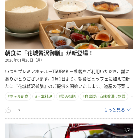
朝食に『花城贅沢御膳』が新登場！
2026年01月26日（月）
いつもプレミアホテル－TSUBAKI－札幌をご利用いただき、誠に
ありがとうございます。2月1日より、朝食ビュッフェに加えて新
たに『花城贅沢御膳』のご提供を開始いたします。道産の野
菜
...
#
ホテル朝食
#
日本料理
#
贅沢御膳
#
自家製西京味噌漬け銀鱈
もっと見る
1
/
2