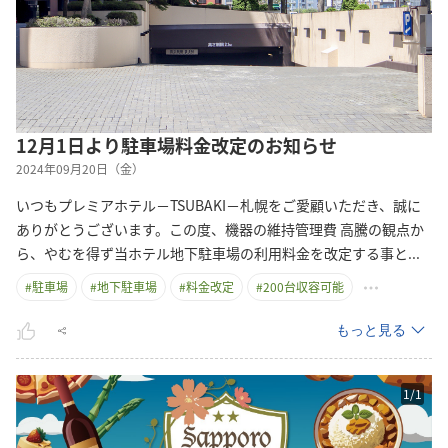
12月1日より駐車場料金改定のお知らせ
2024年09月20日（金）
いつもプレミアホテル－TSUBAKI－札幌をご愛顧いただき、誠に
ありがとうございます。この度、機器の維持管理費 高騰の観点か
ら、やむを得ず当ホテル地下駐車場の利用料金を改定する事
と
...
#
駐車場
#
地下駐車場
#
料金改定
#
200台収容可能
もっと見る
1
/
1