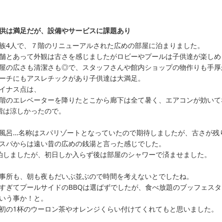
供は満足だが、設備やサービスに課題あり
族4人で、７階のリニューアルされた広めの部屋に泊まりました。

舗とあって外観は古さを感じましたがロビーやプールは子供達が楽しめ
屋の広さも清潔さも◎で、スタッフさんや館内ショップの物作りも手厚
ーチにもアスレチックがあり子供達は大満足。

イナス点は、

階のエレベーターを降りたとこから廊下は全て暑く、エアコンが効いて
階は涼しかったので。

風呂…名称はスパリゾートとなっていたので期待しましたが、古さが残
スパからは遠い昔の広めの銭湯と言った感じでした。

泊しましたが、初日しか入らず後は部屋のシャワーで済ませました。

事所も、朝も夜もだいぶ並ぶので時間を考えないとでしたね。

すぎてプールサイドのBBQは選ばずでしたが、食べ放題のブッフェス
いう事か！と。

初の1杯のウーロン茶やオレンジくらい付けてくれてもと思いました。
