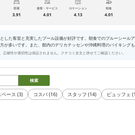
部屋
接客・サービス
ロケーション
朝食
3.91
4.01
4.13
4.01
とした客室と充実したプール設備が好評です。朝食でのブルーシールア
方が多いです。また、館内のデリカテッセンや沖縄料理のバイキングも
り、正確性や適切性は保証されません。クチコミ全文と併せてご確認ください。
検索
スペース
(
3
)
コスパ
(
16
)
スタッフ
(
14
)
ビュッフェ
(