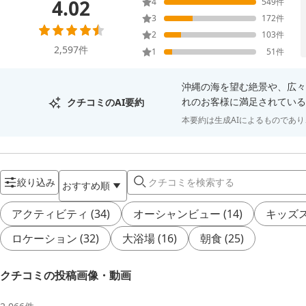
4.02
4
549
件
3
172
件
2
103
件
2,597
件
1
51
件
沖縄の海を望む絶景や、広々
れのお客様に満足されている
クチコミのAI要約
本要約は生成AIによるものであ
絞り込み
おすすめ順
アクティビティ
(
34
)
オーシャンビュー
(
14
)
キッズ
ロケーション
(
32
)
大浴場
(
16
)
朝食
(
25
)
クチコミの投稿画像・動画