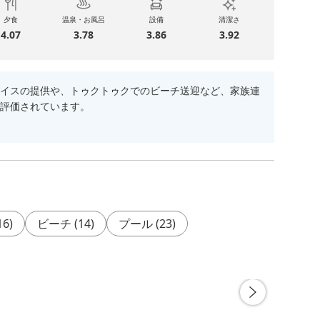
夕食
温泉・お風呂
設備
清潔さ
4.07
3.78
3.86
3.92
イスの提供や、トゥクトゥクでのビーチ送迎など、家族連
評価されています。
16
)
ビーチ
(
14
)
プール
(
23
)