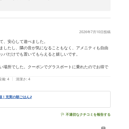
満足いただけたとのこと、大変嬉しく拝見いたしました。
だけたようで何よりでございます。特に朝食のブルーシー
な励みとなります。

ます。当ホテルならではの景色の魅力が伝わる素敵なお写
2026年7月10日
投稿
しいただける環境づくりに努めてまいります。

て、安心して遊べました。

。次回もご家族皆様の思い出に残るご滞在となりますよ
ましたし、隣の音が気になることもなく、アメニティも自由
ッパだけでも置いてもらえると嬉しいです。

い場所でした。クーポンでグラスボートに乗れたのでお得で
|
設備
:
4
清潔さ
:
4
類！充実の朝ごはん♪
不適切なクチコミを報告する