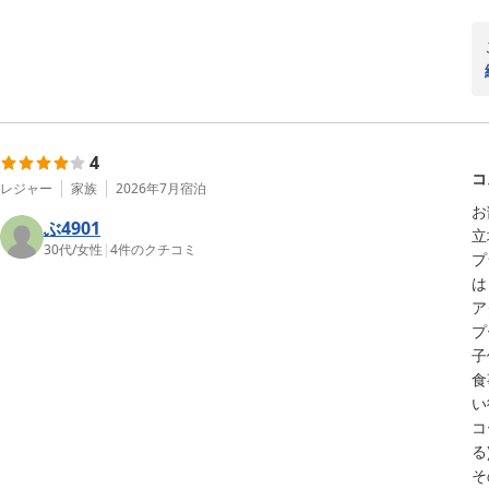
4
コ
レジャー
家族
2026年7月
宿泊
お
ぶ4901
立
30代
/
女性
|
4
件のクチコミ
プ
は
ア
プ
子
食
い
コ
る)
そ