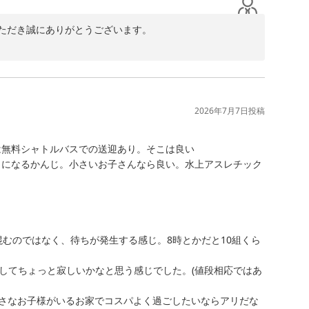
ただき誠にありがとうございます。

お子様が楽しく遊ばれているご様子を拝見し、ご家族での
景のお写真は、当ホテルからご覧いただける景色の魅力を
拝読いたしました。ライフセーバーが常駐していることで
となります。

2026年7月7日
投稿
ありがとうございます。快適にお過ごしいただけたご様子
無料シャトルバスでの送迎あり。そこは良い

ございます。いただいたご要望は今後のサービス向上の参
くになるかんじ。小さいお子さんなら良い。水上アスレチック
旅行の思い出づくりのお手伝いができましたことを光栄に
夜間の外出時にはご不便をお感じになられたとのこと、率
混むのではなく、待ちが発生する感じ。8時とかだと10組くら
とのことで何よりでございます。

してちょっと寂しいかなと思う感じでした。(値段相応ではあ
)小さなお子様がいるお家でコスパよく過ごしたいならアリだな