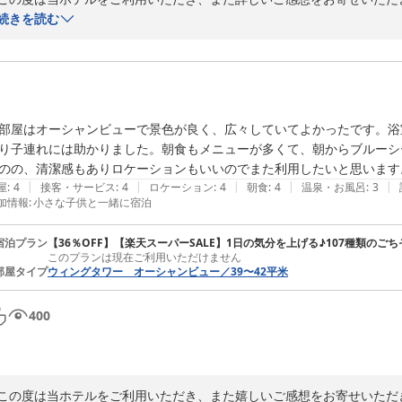
スイーツパラダイスルームでのご滞在をお子様皆様にお楽しみいただけ
続きを読む
ちゃでも楽しく遊ばれたご様子が伝わり、ご家族の思い出づくりのお手
また、5階のお部屋からの眺望やプール、サンセットテラスでのご夕食
く拝見いたしました。ご投稿いただいたプールサイドのお写真からも、
す。

さらに、プライベートビーチまでの送迎やスタッフの対応につきまして
部屋はオーシャンビューで景色が良く、広々していてよかったです。浴
一方で、お部屋のコップや浴室の清掃につきまして、ご不快な思いをお
り子連れには助かりました。朝食もメニューが多くて、朝からブルーシ
を真摯に受け止め、清掃・点検体制の見直しを図り、より快適にお過ご
のの、清潔感もありロケーションもいいのでまた利用したいと思います
また、SDGsへの取り組みにもご理解を賜りありがとうございます。

|
|
|
|
|
屋
:
4
接客・サービス
:
4
ロケーション
:
4
朝食
:
4
温泉・お風呂
:
3
「次は違う部屋に泊まってみたい」とのお言葉をいただけましたことを
加情報
:
小さな子供と一緒に宿泊
素敵な思い出をお持ち帰りいただけるようスタッフ一同努めてまいります
またのお越しを心よりお待ちしております。ご宿泊ならびにご投稿、誠
宿泊プラン
【36％OFF】【楽天スーパーSALE】1日の気分を上げる♪107種類の
このプランは現在ご利用いただけません
沖縄かりゆしビーチリゾート・オーシャンスパ
部屋タイプ
ウィングタワー オーシャンビュー／39〜42平米
2026-08-01
400
この度は当ホテルをご利用いただき、また嬉しいご感想をお寄せいただ