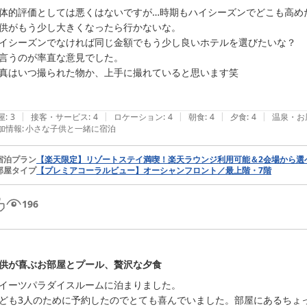
体的評価としては悪くはないですが…時期もハイシーズンでどこも高め
供がもう少し大きくなったら行かないな。

イシーズンでなければ同じ金額でもう少し良いホテルを選びたいな？

言うのが率直な意見でした。

真はいつ撮られた物か、上手に撮れていると思います笑

|
|
|
|
|
屋
:
3
接客・サービス
:
4
ロケーション
:
4
朝食
:
4
夕食
:
4
温泉・お
加情報
:
小さな子供と一緒に宿泊
宿泊プラン
【楽天限定】リゾートステイ満喫！楽天ラウンジ利用可能＆2会場から選
部屋タイプ
【プレミアコーラルビュー】オーシャンフロント／最上階・7階
196
供が喜ぶお部屋とプール、贅沢な夕食
イーツパラダイスルームに泊まりました。

ども3人のために予約したのでとても喜んでいました。部屋にあるちょっ