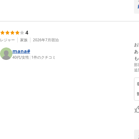
4
レジャー
家族
2026年7月
宿泊
お
mana#
あ
40代
/
女性
|
1
件のクチコミ
も
部
追