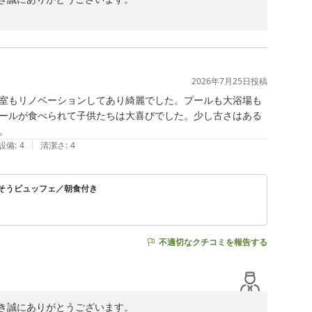
たとのこと、大変嬉しく拝見いたしました。お部屋のおも
伝いができましたことを光栄に存じます。

、夕景とライブ演奏を満喫していただけたとのお言葉を嬉し
リゾートならではの開放的な雰囲気が伝わってまいりま
2026年7月25日
投稿
も温かいお言葉をいただき、心より感謝申し上げます。

室もリノベーションしてあり綺麗でした。プールも大浴場も
かけし誠に申し訳ございませんでした。いただいたご指摘
ールが食べられて子供たちは大喜びでした。少し古さはある
しいただける環境づくりに努めてまいります。

。
|
設備
:
4
清潔さ
:
4
大変光栄に存じます。次回お越しの際にも、ご家族皆様に
。

にありがとうございました。
ごちそうビュッフェ／朝食付き
不適切なクチコミを報告する
き誠にありがとうございます。
