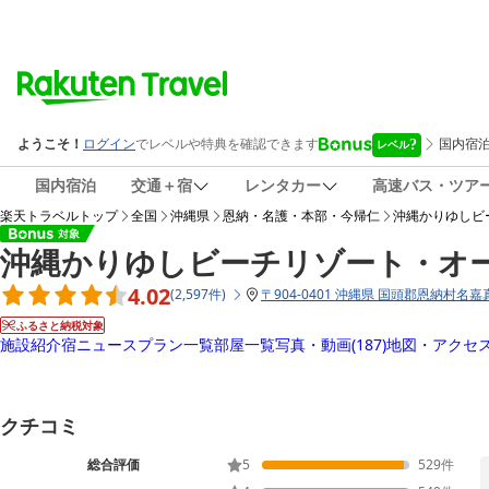
国内宿泊
交通＋宿
レンタカー
高速バス・ツア
楽天トラベルトップ
全国
沖縄県
恩納・名護・本部・今帰仁
沖縄かりゆしビ
沖縄かりゆしビーチリゾート・オ
4.02
(
2,597
件
)
〒
904-0401 沖縄県 国頭郡恩納村名嘉
ふるさと納税対象
施設紹介
宿ニュース
プラン一覧
部屋一覧
写真・動画
(187)
地図・アクセ
クチコミ
総合評価
5
529
件