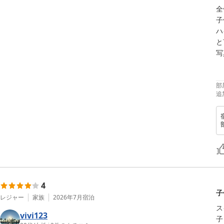
全
子
ハ
と
写
部
追
4
子
レジャー
家族
2026年7月
宿泊
ス
vivi123
子