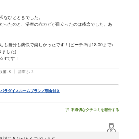
沢なひとときでした。

だったのと、浴室の赤カビが目立ったのは残念でした。あ
分も爽快で楽しかったです！(ビーチ⛱️は18:00まで)

ました)

4です！

|
設備
:
3
清潔さ
:
2
ツパラダイスルームプラン／朝食付き
不適切なクチコミを報告する
き誠にありがとうございます。
