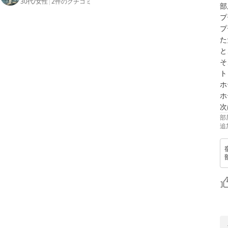
30代
/
女性
|
2
件のクチコミ
部
プ
プ
た
と
そ
ト
ホ
ホ
次
部
追