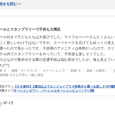
お部屋からのオーシャンビューや広さ、リノベーションされた浴室にご
続きを読む
また、プールや大浴場、朝食につきましてもご家族皆様でお楽しみいた
ルアイスがお子様たちに喜ばれたとのお言葉は、スタッフにとっても大き
さらに、美しい夕日や眺望のお写真をご投稿いただきありがとうござい
真に、私どもも改めてその美しさを感じさせていただきました。

ールとスタンプラリーで子供も大満足
建物には歴史を感じる部分もございますが、今後も清潔で快適にお過ご
ール付きで子どもたちは大喜びでした。ライフセーバーさんたくさんい
「また利用したい」とのお言葉をいただけたことを大変光栄に存じます
ごく新しいわけではないですが、スーツケースを広げてもゆっくり使え
う、スタッフ一同心を込めてお迎えいたします。

選べたので良かったです。子供用のアメニティは有料だったので、スリ
テル内でスタンプラリーをやっていて、子供達も楽しそうでした。

沖縄かりゆしビーチリゾート・オーシャンスパ
の上なので夜外出する際の交通手段は悩む部分でしたが、海も見えてい
2026-08-01
た(^^)
|
|
|
|
|
屋
:
4
接客・サービス
:
4
ロケーション
:
5
朝食
:
4
温泉・お風呂
:
-
加情報
:
小さな子供と一緒に宿泊
宿泊プラン
【さき楽90】2連泊以上でエンジョイプラス特典付☆選べる楽しさ107種
部屋タイプ
オーシャンタワー パーシャルオーシャンビュー／1〜3階
1
千