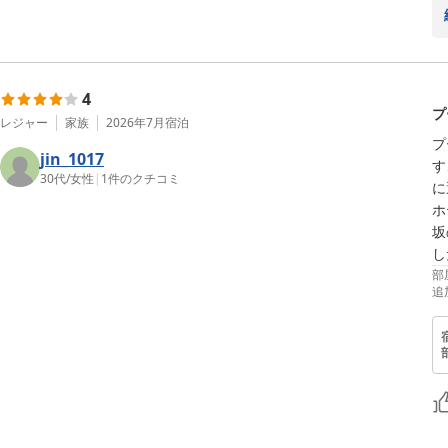
4
プ
レジャー
家族
2026年7月
宿泊
プ
jin_1017
す
30代
/
女性
|
1
件のクチコミ
に
ホ
坂
し
部
追