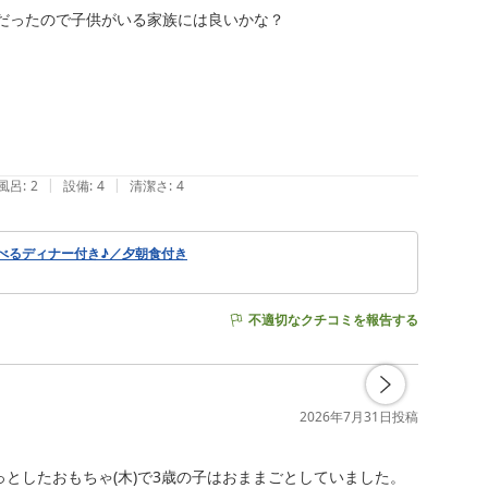
だったので子供がいる家族には良いかな？

|
|
風呂
:
2
設備
:
4
清潔さ
:
4
べるディナー付き♪／夕朝食付き
不適切なクチコミを報告する
2026年7月31日
投稿
としたおもちゃ(木)で3歳の子はおままごとしていました。
