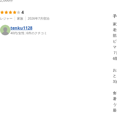
2,066
件
4
子
レジャー
家族
2026年7月
宿泊
家
tenku1128
老
40代
/
女性
|
6
件のクチコミ
部
ビ
マ
７
6
お
と
3
食
暑
う
最