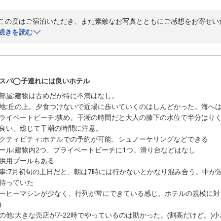
この度はご宿泊いただき、また素敵なお写真とともにご感想をお寄せい
ご投稿いただいたサンセットの風景やお部屋のお写真、そしてプールで
続きを読む
思い出深いご滞在となったことが伝わってまいりました。特に美しい夕
感じられる素晴らしい一枚でございます。

また、プールではお子様方に大変お楽しみいただけたとのこと、嬉しく
安心してお過ごしいただけたとのお言葉も、スタッフにとって大きな励み
スパ◯子連れには良いホテル
客室につきましても、広さや静かさ、アメニティバーをご評価いただき
部屋:建物は古めだが特に不満はなし。

を伺い、大変嬉しく存じます。

地:丘の上。夕食つけないで近場に歩いていくのはしんどかった。海へは
一方で、お子様用アメニティにつきましては貴重なご意見をありがとう
ライベートビーチ:狭め。干潮の時間だと大人の膝下の水位で半分はり
考とさせていただきます。

良い、総じて干潮の時間に注意。

館内のスタンプラリーもお子様にお楽しみいただけたとのこと、ご家族
クティビティ:ホテルでの予約が可能、シュノーケリングなどできる

思います。

ール:建物内2つ、プライベートビーチに1つ。滑り台などはなし

また、丘の上という立地ならではの景観をお楽しみいただけた一方で、
供用プールもある

直なご意見をお聞かせいただきありがとうございます。

事:7月初旬の土日だと、朝は7時には行かないとかなり混み合う。中が
グラスボートもクーポンをご利用いただき、お得にお楽しみいただけた
待っていた

ーヒーマシンが少なく、行列が常にできている感じ。ホテルの規模に対
沖縄かりゆしビーチリゾート・オーシャンスパ


2026-07-11
の他:大きな売店が7-22時でやっているのは助かった。(割高だけど。