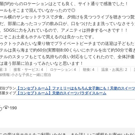
屋(5F)からのロケーションはとても良く、サイト通りで感激でした！

ールもそこまで混んでいなかったので◎

ール横のサンセットテラスで夕食。夕焼けを見つつライブを聴きつつ贅
だ、部屋にあったコップの飲み口が、口をつけたまま洗っていなさそう
、SDGSに力を入れているので、アメニティは持参するべきです！！

こそこお土産もホテルで買えるのは良かったです。

ゥクトゥクみたいな乗り物でプライベートビーチまでの送迎は子どもたちも自
テルは美ら海まで約60分(実際朝8:00くらいにホテルを出て約50分で着き
テルのスタッフもとても気持ちの良い対応をしてくれたので、全体評価☆
は違う部屋に泊まってみたいなと思います！
|
|
|
|
|
屋
:
3
接客・サービス
:
4
ロケーション
:
4
朝食
:
4
温泉・お風呂
:
2
加情報
:
小さな子供と一緒に宿泊
宿泊プラン
【コンセプトルーム】ファミリーはもちろん女子旅にも！天使のスイー
部屋タイプ
【コンセプトルーム】天使のスイーツパラダイスルーム
190
この度は当ホテルをご利用いただき、また詳しいご感想をお寄せいただ