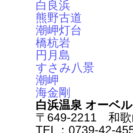
白良浜
熊野古道
潮岬灯台
橋杭岩
円月島
すさみ八景
潮岬
海金剛
白浜温泉 オーベ
〒649-2211 和
TEL：0739-42-45