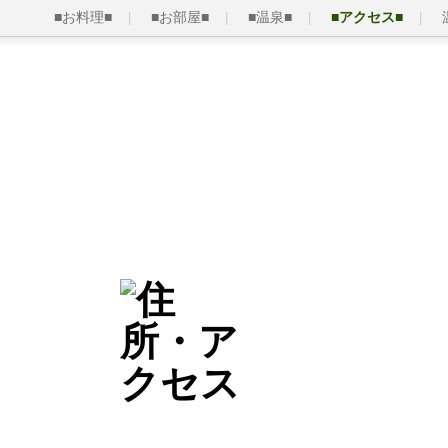
■お料理■
■お部屋■
■温泉■
■アクセス■