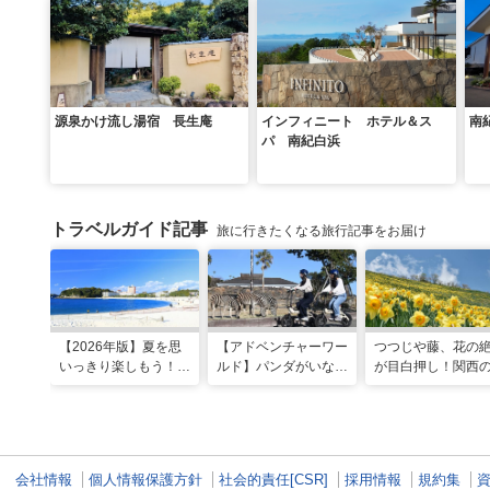
源泉かけ流し湯宿 長生庵
インフィニート ホテル＆ス
南
パ 南紀白浜
トラベルガイド記事
旅に行きたくなる旅行記事をお届け
【2026年版】夏を思
【アドベンチャーワー
つつじや藤、花の
いっきり楽しもう！関
ルド】パンダがいなく
が目白押し！関西の
西のおすすめ海水浴
ても楽しい！五感で満
月のおすすめ観光
場・ビーチ18選
喫する8つの体験が新
ット
登場！
会社情報
個人情報保護方針
社会的責任[CSR]
採用情報
規約集