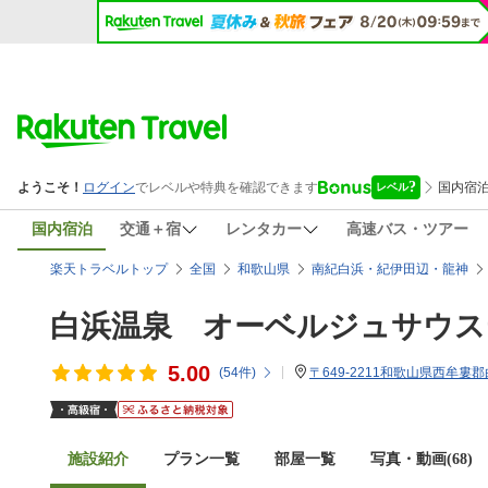
国内宿泊
交通＋宿
レンタカー
高速バス・ツアー
楽天トラベルトップ
全国
和歌山県
南紀白浜・紀伊田辺・龍神
白浜温泉 オーベルジュサウス
5.00
(
54
件)
〒649-2211和歌山県西牟婁郡白
施設紹介
プラン一覧
部屋一覧
写真・動画(68)