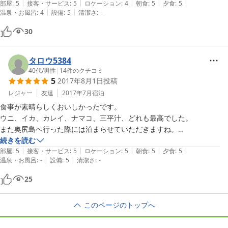
|
|
|
|
|
部屋
:
5
接客・サービス
:
5
ロケーション
:
4
朝食
:
5
夕食
:
5
|
|
温泉・お風呂
:
4
設備
:
5
清潔さ
:
-
30
タロウ5384
40代
/
男性
|
14
件のクチコミ
5
2017年8月1日
投稿
レジャー
友達
2017年7月
宿泊
食事が素晴らしくおいしかったです。

ウニ、イカ、カレイ、ナマコ、三平汁、どれも最高でした。

また奥尻島へ行った際には泊まらせていただきますね。

ありがとうございました。
続きを読む
|
|
|
|
|
部屋
:
5
接客・サービス
:
5
ロケーション
:
5
朝食
:
5
夕食
:
5
|
|
温泉・お風呂
:
-
設備
:
5
清潔さ
:
-
25
このページのトップへ