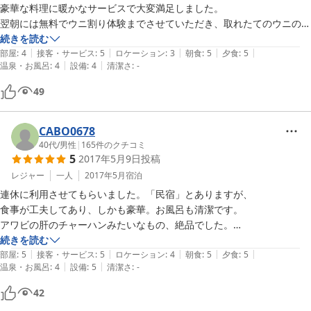
豪華な料理に暖かなサービスで大変満足しました。

翌朝には無料でウニ割り体験までさせていただき、取れたてのウニの美
味しさに驚きました。

続きを読む
|
|
|
|
|
作業中なのに、「これも食え」、「遠慮しなくていいよ」と声をかけて
部屋
:
4
接客・サービス
:
5
ロケーション
:
3
朝食
:
5
夕食
:
5
|
|
温泉・お風呂
:
4
設備
:
4
清潔さ
:
-
いただき、島民の皆さんの優しさにも感動しました。

他の観光地と違って商売っけがなく、奥尻を選んで良かったと思いま
49
す。

唯一の難点はお風呂にカギがあれば良かったかなと。札を入浴中にして
おけば誰も入って来ないとは思うのですが、女性は少し不安かもです。

CABO0678
間違って入ってくるかもと家内がびびってました。

40代
/
男性
|
165
件のクチコミ
5
2017年5月9日
投稿
それ以外は何も言うことはありません。
レジャー
一人
2017年5月
宿泊
連休に利用させてもらいました。「民宿」とありますが、

食事が工夫してあり、しかも豪華。お風呂も清潔です。

アワビの肝のチャーハンみたいなもの、絶品でした。

おかみさんが気さくな感じで、でもべたべたしてくるわけでもなく、

続きを読む
|
|
|
|
|
一人旅には非常に居心地よかったです。
部屋
:
5
接客・サービス
:
5
ロケーション
:
4
朝食
:
5
夕食
:
5
|
|
温泉・お風呂
:
4
設備
:
5
清潔さ
:
-
42