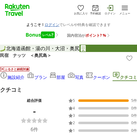
お気に入り
予約確認
ログイン
メニュー
北海道
函館・湯の川・大沼・奥尻
民宿 ナッツ ＜奥尻島＞
ふるさと納税対象
施設紹介
プラン
部屋
写真
クーポン
クチコミ
クチコミ
総合評価
5
5
件
-
4
0
件
3
0
件
2
0
件
6
件
1
0
件