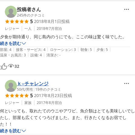
投稿者さん
245
件のクチコミ
5
2018年8月1日
投稿
レジャー
一人
2018年7月
宿泊
夕食が期待通り、同じ島内のうにでも、ここの味は驚く味でした。
続きを読む
|
|
|
|
|
部屋
:
4
接客・サービス
:
4
ロケーション
:
3
朝食
:
5
夕食
:
5
|
|
温泉・お風呂
:
3
設備
:
4
清潔さ
:
-
32
ｋ−チャレンジ
50代
/
男性
|
19
件のクチコミ
5
2017年8月23日
投稿
レジャー
家族
2017年8月
宿泊
何といっても、取れたてのウニやアワビ、魚介類はとても美味しいでし
たし、部屋も広くてくつろげました。また、行きたくなるお宿でし
た！！
続きを読む