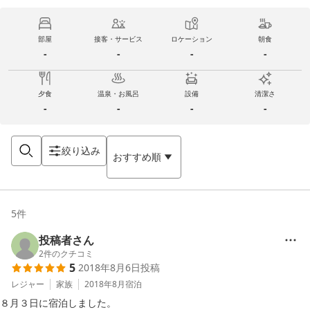
部屋
接客・サービス
ロケーション
朝食
-
-
-
-
夕食
温泉・お風呂
設備
清潔さ
-
-
-
-
絞り込み
おすすめ順
5
件
投稿者さん
2
件のクチコミ
5
2018年8月6日
投稿
レジャー
家族
2018年8月
宿泊
８月３日に宿泊しました。
