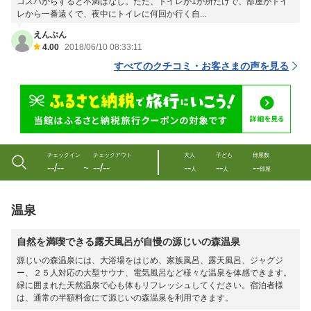
コスパからすると不満はなし。ただ、トイレが1か所だけで、部屋がトイ
レから一番遠くで、夜中にトイレに何回か行く自...
えんぶん
4.00
2018/06/10 08:33:11
すべてのクチコミ・お客さまの声を見る
チェックイン
チェックアウト
大人
子ども
部屋数
--/--
--/--
--
--
--
〜
人
人
部屋
温泉
自然を満喫できる露天風呂が自慢の源じいの森温泉
源じいの森温泉には、大浴場をはじめ、家族風呂、露天風呂、ジャグジ
ー、２５人対応の大型サウナ、電気風呂など様々な温泉を体感できます。
緑に囲まれた天然温泉で心も体もリフレッシュしてください。宿泊者様
は、通常の半額料金にて源じいの森温泉を利用できます。