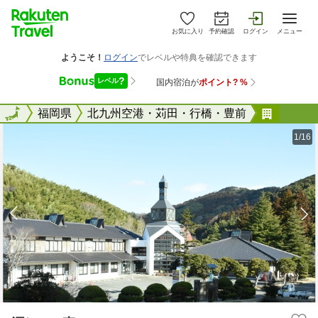
お気に入り
予約確認
ログイン
メニュー
全国
全国
福岡県
北九州空港・苅田・行橋・豊前
源じい
1/16