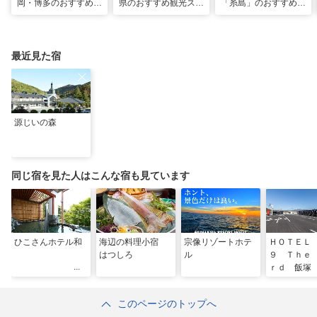
岡・博多のおすすめ観
県のおすすめ観光スポ
「糸島」のおすすめ観
光スポット26選！太
ット20！人気観光地
光・グルメ・インスタ
宰府・糸島まで網羅
から穴場まで厳選
映えスポット
最近見た宿
源じいの森
同じ宿を見た人はこんな宿も見ています
ひこさんホテル和
海辺の料理小宿
宗像リゾートホテ
ＨＯＴＥＬ
はつしろ
ル
９ Ｔｈｅ
ｒｄ 飯塚
このページのトップへ