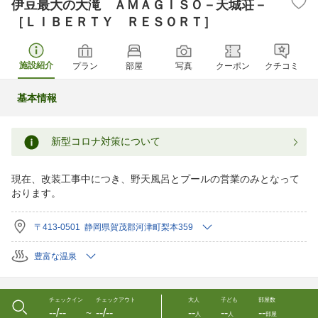
伊豆最大の大滝 ＡＭＡＧＩＳＯ－天城荘－
［ＬＩＢＥＲＴＹ ＲＥＳＯＲＴ］
施設紹介
プラン
部屋
写真
クーポン
クチコミ
基本情報
新型コロナ対策について
現在、改装工事中につき、野天風呂とプールの営業のみとなって
おります。
〒413-0501 静岡県賀茂郡河津町梨本359
豊富な温泉
チェックイン
チェックアウト
大人
子ども
部屋数
--/--
--/--
--
--
--
〜
人
人
部屋