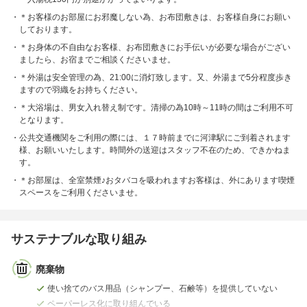
＊お客様のお部屋にお邪魔しない為、お布団敷きは、お客様自身にお願い
しております。
＊お身体の不自由なお客様、お布団敷きにお手伝いが必要な場合がござい
ましたら、お宿までご相談くださいませ。
＊外湯は安全管理の為、21:00に消灯致します。又、外湯まで5分程度歩き
ますので羽織をお持ちください。
＊大浴場は、男女入れ替え制です。清掃の為10時～11時の間はご利用不可
となります。
公共交通機関をご利用の際には、１７時前までに河津駅にご到着されます
様、お願いいたします。時間外の送迎はスタッフ不在のため、できかねま
す。
＊お部屋は、全室禁煙♪おタバコを吸われますお客様は、外にあります喫煙
スペースをご利用くださいませ。
サステナブルな取り組み
廃棄物
使い捨てのバス用品（シャンプー、石鹸等）を提供していない
ペーパーレス化に取り組んでいる