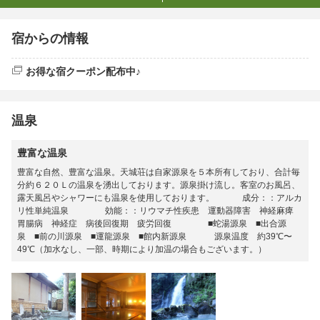
宿からの情報
お得な宿クーポン配布中♪
温泉
豊富な温泉
豊富な自然、豊富な温泉。天城荘は自家源泉を５本所有しており、合計毎
分約６２０Ｌの温泉を湧出しております。源泉掛け流し。客室のお風呂、
露天風呂やシャワーにも温泉を使用しております。 成分：：アルカ
リ性単純温泉 効能：：リウマチ性疾患 運動器障害 神経麻痺
胃腸病 神経症 病後回復期 疲労回復 ■蛇湯源泉 ■出合源
泉 ■前の川源泉 ■運龍源泉 ■館内新源泉 源泉温度 約39℃〜
49℃（加水なし、一部、時期により加温の場合もございます。）