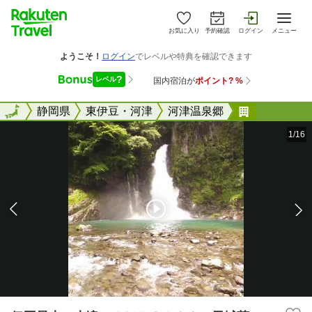
お気に入り
予約確認
ログイン
メニュー
全国
全国
静岡県
東伊豆・河津
河津温泉郷
伊豆最大の大
1/16