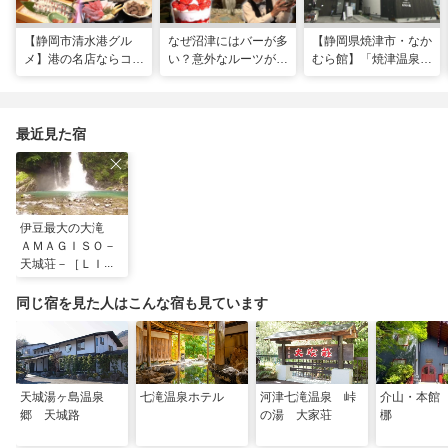
【静岡市清水港グル
なぜ沼津にはバーが多
【静岡県焼津市・なか
メ】港の名店ならコ
い？意外なルーツがわ
むら館】「焼津温泉」
コ！マグロ食べ比べや
かる店へ【静岡県沼津
発祥の地で「浮遊体
激レア“サバの氷室盛
市・BAR FRANK／ね
験」 開発期間3年の温
り”港周辺の店5選
こと白鳥】
泉商品で手がすべすべ
最近見た宿
伊豆最大の大滝
ＡＭＡＧＩＳＯ－
天城荘－［ＬＩＢ
ＥＲＴＹ ＲＥＳ
ＯＲＴ］
同じ宿を見た人はこんな宿も見ています
天城湯ヶ島温泉
七滝温泉ホテル
河津七滝温泉 峠
介山・本館
郷 天城路
の湯 大家荘
梛