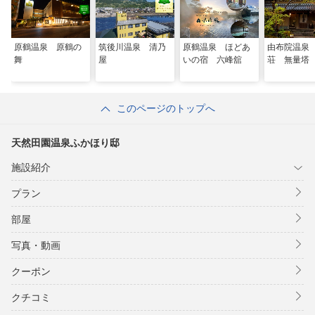
原鶴温泉 原鶴の
筑後川温泉 清乃
原鶴温泉 ほどあ
由布院温泉
舞
屋
いの宿 六峰舘
荘 無量塔
このページのトップへ
天然田園温泉ふかほり邸
施設紹介
プラン
部屋
写真・動画
クーポン
クチコミ