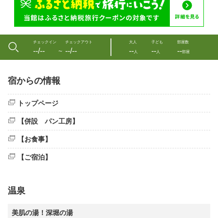
チェックイン
チェックアウト
大人
子ども
部屋数
--/--
--/--
--
--
--
〜
人
人
部屋
宿からの情報
トップページ
【併設 パン工房】
【お食事】
【ご宿泊】
温泉
美肌の湯！深堀の湯