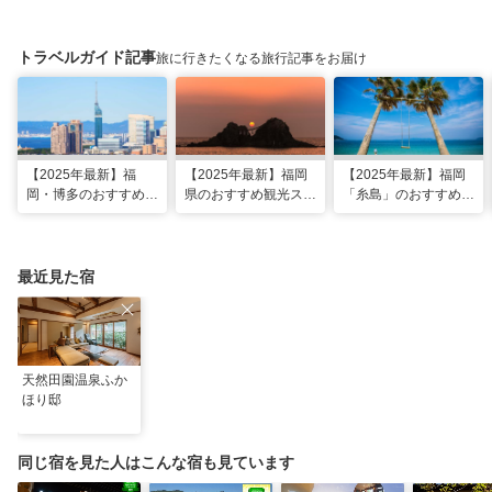
トラベルガイド記事
旅に行きたくなる旅行記事をお届け
【2025年最新】福
【2025年最新】福岡
【2025年最新】福岡
岡・博多のおすすめ観
県のおすすめ観光スポ
「糸島」のおすすめ観
光スポット26選！太
ット20！人気観光地
光・グルメ・インスタ
宰府・糸島まで網羅
から穴場まで厳選
映えスポット
最近見た宿
天然田園温泉ふか
ほり邸
同じ宿を見た人はこんな宿も見ています