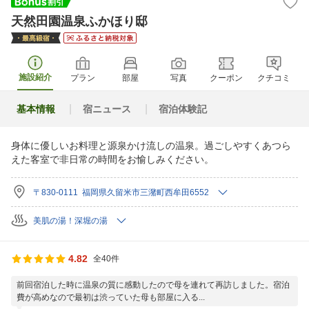
天然田園温泉ふかほり邸
施設紹介
プラン
部屋
写真
クーポン
クチコミ
基本情報
宿ニュース
宿泊体験記
身体に優しいお料理と源泉かけ流しの温泉。過ごしやすくあつら
えた客室で非日常の時間をお愉しみください。
〒830-0111 福岡県久留米市三潴町西牟田6552
美肌の湯！深堀の湯
4.82
全40件
前回宿泊した時に温泉の質に感動したので母を連れて再訪しました。宿泊
費が高めなので最初は渋っていた母も部屋に入る...