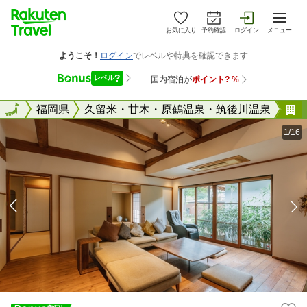
お気に入り
予約確認
ログイン
メニュー
全国
全国
福岡県
久留米・甘木・原鶴温泉・筑後川温泉
1/16