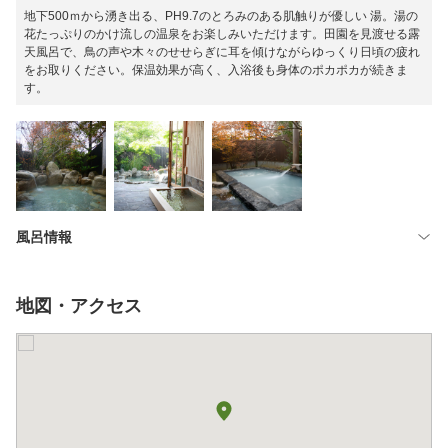
地下500ｍから湧き出る、PH9.7のとろみのある肌触りが優しい 湯。湯の
花たっぷりのかけ流しの温泉をお楽しみいただけます。田園を見渡せる露
天風呂で、鳥の声や木々のせせらぎに耳を傾けながらゆっくり日頃の疲れ
をお取りください。保温効果が高く、入浴後も身体のポカポカが続きま
す。
風呂情報
地図・アクセス