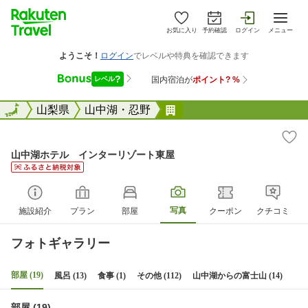
お気に入り
予約確認
ログイン
メニュー
全国
全国
山梨県
山中湖・忍野
山中湖ホテル インター
山中湖ホテル インターリゾート東屋
写真
施設紹介
プラン
部屋
クーポン
クチコミ
フォトギャラリー
部屋 (19)
風呂 (13)
食事 (1)
その他 (112)
山中湖からの富士山 (14)
部屋 (19)