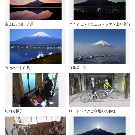
富士山と湖＿夕景
ダイヤモンド富士カメラマン山水亭前
大池ハート白鳥
白鳥横一列
船内の様子
ロートバイクご利用のお客様