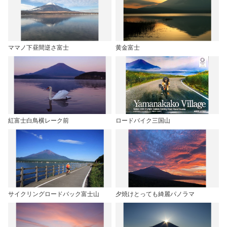
ママノ下昼間逆さ富士
黄金富士
紅富士白鳥横レーク前
ロードバイク三国山
サイクリングロードバック富士山
夕焼けとっても綺麗パノラマ