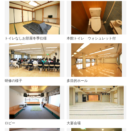
トイレなしお部屋冬季仕様
本館トイレ ウォシュレット付
研修の様子
多目的ホール
ロビー
大宴会場