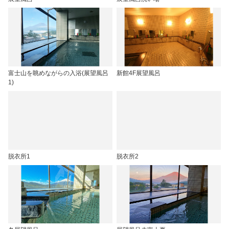
富士山を眺めながらの入浴(展望風呂
新館4F展望風呂
1)
脱衣所1
脱衣所2