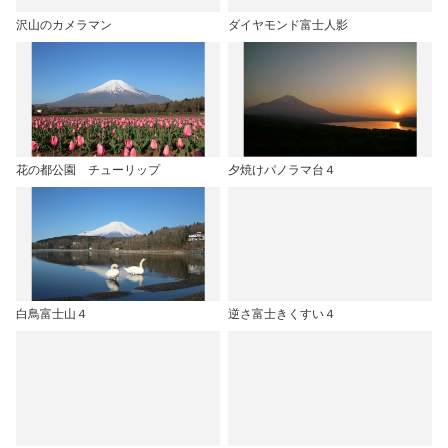
沢山のカメラマン
ダイヤモンド富士人影
花の都公園 チューリップ
夕焼けパノラマ台４
白鳥富士山４
逆さ富士きくすい４