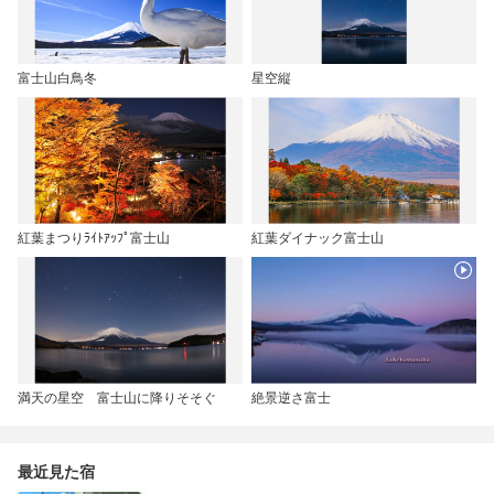
富士山白鳥冬
星空縦
紅葉まつりﾗｲﾄｱｯﾌﾟ富士山
紅葉ダイナック富士山
満天の星空 富士山に降りそそぐ
絶景逆さ富士
最近見た宿