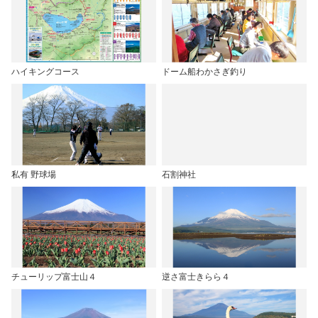
ハイキングコース
ドーム船わかさぎ釣り
私有 野球場
石割神社
チューリップ富士山４
逆さ富士きらら４