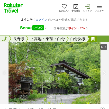
お気に入り
予約確認
ログイン
メニュー
全国
全国
長野県
上高地・乗鞍・白骨
白骨温泉
白骨温
1/16