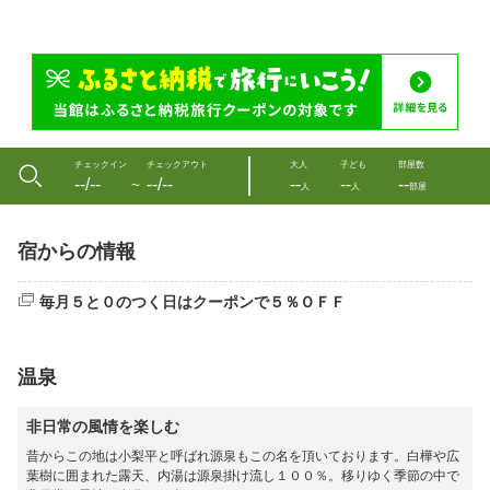
チェックイン
チェックアウト
大人
子ども
部屋数
--/--
--/--
--
--
--
〜
人
人
部屋
宿からの情報
毎月５と０のつく日はクーポンで５％ＯＦＦ
温泉
非日常の風情を楽しむ
昔からこの地は小梨平と呼ばれ源泉もこの名を頂いております。白樺や広
葉樹に囲まれた露天、内湯は源泉掛け流し１００％。移りゆく季節の中で