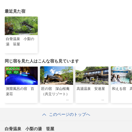
最近見た宿
白骨温泉 小梨の
湯 笹屋
同じ宿を見た人はこんな宿も見ています
洞窟風呂の宿 百
匠の宿 深山桜庵
高湯温泉 安達屋
和える宿 
楽荘
（共立リゾート）
このページのトップへ
白骨温泉 小梨の湯 笹屋