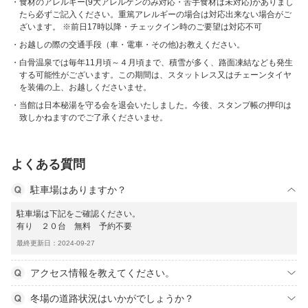
食材のアレルギー(9大アレルゲンのみ対応・苦手食材は未対応)がありまし
たら必ずご記入ください。重篤アレルギーの場合は対応出来ない場合がご
ざいます。 ※前日17時以降・チェックイン時のご要望は対応不可
お越しの際の交通手段（車・電車・その他)お教えください。
白骨温泉では毎年11月頃～４月頃まで、積雪が多く、路面凍結なども発生
する可能性がございます。この期間は、スタットレス又はチェーンタイヤ
を装備の上、お越しくださいませ。
当館は日本秘湯を守る会を退会いたしました。今後、スタンプ帳の押印は
致しかねますのでご了承くださいませ。
よくある質問
駐車場はありますか？
駐車場は下記をご確認ください。
有り ２０台 無料 予約不要
最終更新日：2024-09-27
アクセス情報を教えてください。
冬場の道路状況はいかがでしょうか？