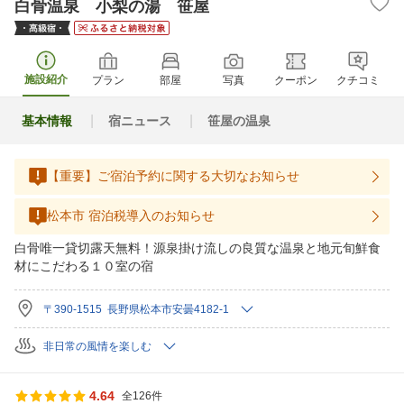
白骨温泉 小梨の湯 笹屋
施設紹介
プラン
部屋
写真
クーポン
クチコミ
基本情報
宿ニュース
笹屋の温泉
【重要】ご宿泊予約に関する大切なお知らせ
松本市 宿泊税導入のお知らせ
白骨唯一貸切露天無料！源泉掛け流しの良質な温泉と地元旬鮮食
材にこだわる１０室の宿
〒390-1515 長野県松本市安曇4182-1
非日常の風情を楽しむ
4.64
全126件