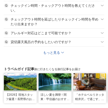
チェックイン時間・チェックアウト時間を教えてくださ
い。
チェックアウト時間を延ばしたりチェックイン時間を早め
たり出来ますか？
アレルギー対応はどこまで可能ですか？
貸切露天風呂の予約をしたいのですが？
もっと見る
トラベルガイド記事
旅に行きたくなる旅行記事をお届け
【2026】現地スタッ
涼しい夏を満喫！関
「ホテルベルリネッタ
フ厳選！長野県のおす
東・甲信越のおすすめ
軽井沢」で過ごす、ア
すめ観光スポット26
避暑地14選
ンティークに包まれる
選
優雅な休日