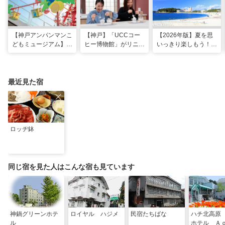
【神戸アンパンマンこ
【神戸】「UCCコー
【2026年版】夏を思
どもミュージアム】夏
ヒー博物館」がリニュ
いっきり楽しもう！関
季限定「水あそびひろ
ーアル！完全予約制で
西のおすすめ海水浴
ば」がオープン！びし
体験満載
場・ビーチ18選
ょ濡れになって暑さを
ふき飛ばそう
最近見た宿
ロッヂ鉢
同じ宿を見た人はこんな宿も見ています
神鍋グリーンホテ
ロイヤル ハジメ
民宿たちばな
ハチ北高原
ル
ホテル Ａ