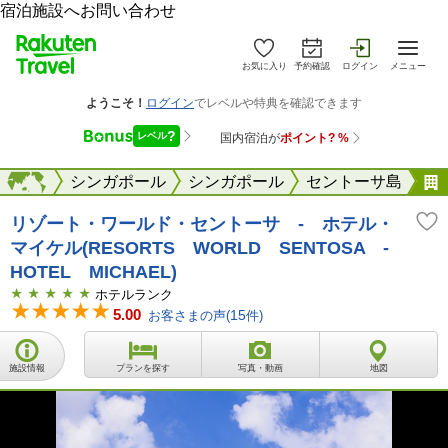
宿泊施設へお問い合わせ
お気に入り
予約確認
ログイン
メニュー
アジア
海外
シンガポール
シンガポール
セントーサ島
リゾート・ワールド・セントーサ - ホテル・
マイケル(RESORTS WORLD SENTOSA -
HOTEL MICHAEL)
ホテルランク
5.00
お客さまの声(
15
件)
施設情報
プランを探す
写真・動画
地図