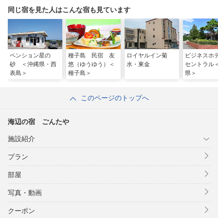
同じ宿を見た人はこんな宿も見ています
ペンション星の
種子島 民宿 友
ロイヤルイン菊
ビジネス
砂 ＜沖縄県・西
悠（ゆうゆう）＜
水・東金
セントラル
表島＞
種子島＞
県＞
このページのトップへ
海辺の宿 ごんたや
施設紹介
プラン
部屋
写真・動画
クーポン