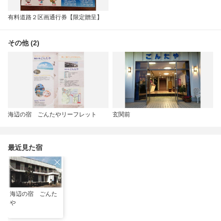
有料道路２区画通行券【限定贈呈】
その他 (2)
海辺の宿 ごんたやリーフレット
玄関前
最近見た宿
海辺の宿 ごんた
や