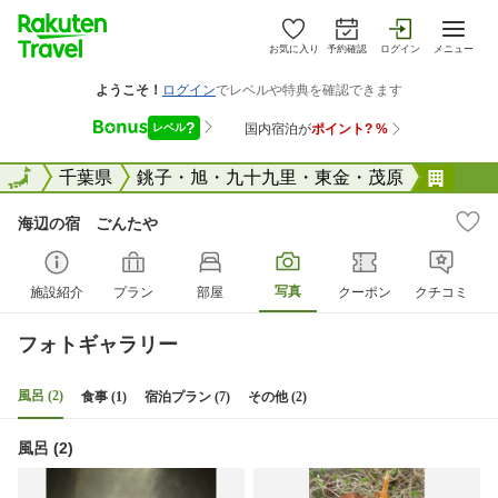
お気に入り
予約確認
ログイン
メニュー
全国
全国
千葉県
銚子・旭・九十九里・東金・茂原
海辺
海辺の宿 ごんたや
写真
施設紹介
プラン
部屋
クーポン
クチコミ
フォトギャラリー
風呂 (2)
食事 (1)
宿泊プラン (7)
その他 (2)
風呂 (2)