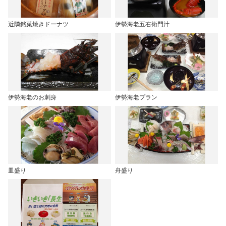
近隣銘菓焼きドーナツ
伊勢海老五右衛門汁
伊勢海老のお刺身
伊勢海老プラン
皿盛り
舟盛り