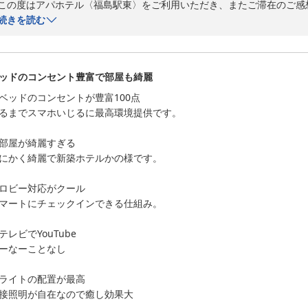
この度はアパホテル〈福島駅東〉をご利用いただき、またご滞在のご感
続きを読む
1週間にわたるご出張でのご利用とのこと、数あるホテルの中から当館を
フロントスタッフや朝食スタッフの対応、客室の広さやベッド下収納ス
ッドのコンセント豊富で部屋も綺麗
拝読いたしました。快適にお過ごしいただけたことが何よりでございます
ベッドのコンセントが豊富100点

一方で、シャワー設備やコインランドリーのご利用に際し、ご不便をお
るまでスマホいじるに最高環境提供です。

見は館内で共有し、設備の点検および運営改善の参考とさせていただきま
部屋が綺麗すぎる

「総合的には満足なステイでした」とのお言葉を励みに、今後もより快
にかく綺麗で新築ホテルかの様です。

す。

ロビー対応がクール

また福島へお越しの際は、ぜひ当館をご利用くださいませ。スタッフ一
マートにチェックインできる仕組み。

アパホテル福島駅東

テレビでYouTube

支配人　蓮沼
ーなーことなし

アパホテル〈福島駅東〉
ライトの配置が最高

2026-06-25
接照明が自在なので癒し効果大
