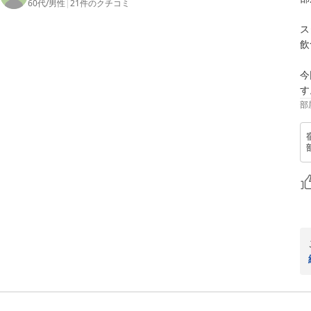
60代
/
男性
|
21
件のクチコミ
ス
飲
今
す
部