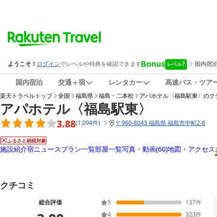
国内宿泊
交通＋宿
レンタカー
高速バス・ツア
楽天トラベルトップ
全国
福島県
福島・二本松
アパホテル〈福島駅東〉
のク
アパホテル〈福島駅東〉
3.88
(
1,094
件
)
〒
960-8043 福島県 福島市中町2-6
ふるさと納税対象
施設紹介
宿ニュース
プラン一覧
部屋一覧
写真・動画
(60)
地図・アクセス
クチコミ
総合評価
5
137
件
4
323
件