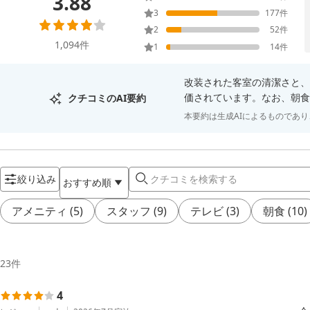
3.88
3
177
件
2
52
件
1,094
件
1
14
件
改装された客室の清潔さと、
価されています。なお、朝食
クチコミのAI要約
本要約は生成AIによるものであ
絞り込み
おすすめ順
アメニティ
(
5
)
スタッフ
(
9
)
テレビ
(
3
)
朝食
(
10
)
23
件
4