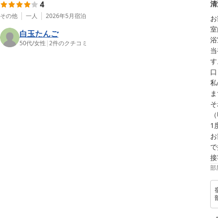
4
清
その他
一人
2026年5月
宿泊
お
室
白玉たんご
浴
50代
/
女性
|
2
件のクチコミ
当
す
口
私
ま
そ
（
1
お
で
接
部