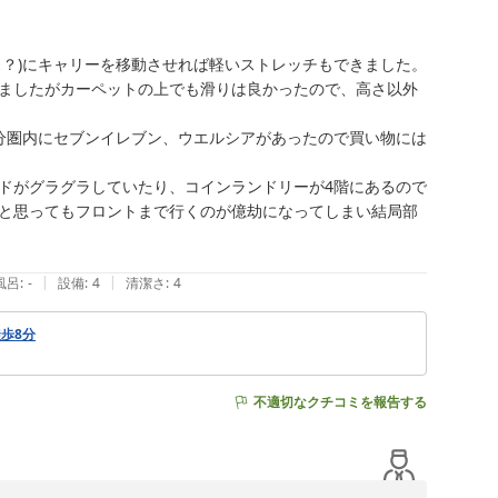
JR福島駅東口より徒歩8分の距離に位置しております。コ
？)にキャリーを移動させれば軽いストレッチもできました。

ましたがカーペットの上でも滑りは良かったので、高さ以外
分圏内にセブンイレブン、ウエルシアがあったので買い物には
てまいります。またのお越しをスタッフ一同心よりお待ち
ドがグラグラしていたり、コインランドリーが4階にあるので
と思ってもフロントまで行くのが億劫になってしまい結局部
|
|
風呂
:
-
設備
:
4
清潔さ
:
4
徒歩8分
不適切なクチコミを報告する