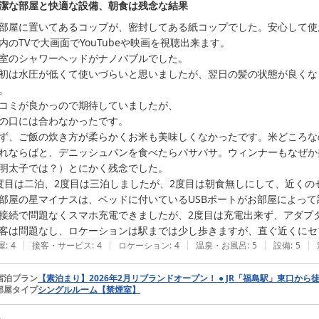
潔な部屋と快適な設備、朝食は残念な結果
スタッフの対応につきましてもお褒めいただき、心より感謝申し上げま
部屋に置いてあるコップが、密封してある紙コップでした。安心して使
ンランドリー、飲食店街など、当館の立地がお客様のお役に立てたようで
内のTVで大画面でYouTubeや映画を視聴出来ます。

室のシャワーヘッドがナノバブルでした。

今回もエビスサーキットでのレース観戦に際してご利用いただき、誠に
初は水圧が低くて使いづらいと思いましたが、翌日の髪の状態が良くな
をお選びいただけたことは、私どもにとって大きな励みでございます。

。

コミが良かっので期待していましたが、

今後も快適で安心してお過ごしいただけるホテルを目指し、サービス向
の口には合わなかったです。

をお迎えできますことを、スタッフ一同心よりお待ち申し上げております
ず、ご飯の炊き方が柔らかくお米も美味しくなかったです。米どころな
れならばと、デニッシュパンを食べたらパサパサ。ウィンナーもなぜか
アパホテル福島駅東

明太子では？）とにかく残念でした。

支配人　蓮沼
度目は二泊、2度目は三泊しましたが、2度目は朝食無しにして、近くの
部屋の星マイナスは、ベッドに付いているUSBポートがお部屋によって
アパホテル〈福島駅東〉
接続で問題なくスマホ充電できましたが、2度目は充電出来ず、アダプタ
2026-06-23
客は問題なし、ロケーションは駅までは少し歩きますが、直ぐ近くにセ
|
|
|
|
|
屋
:
4
接客・サービス
:
4
ロケーション
:
4
温泉・お風呂
:
5
設備
:
5
宿泊プラン
【素泊まり】2026年2月リブランドオープン！ ● JR「福島駅」東口から
部屋タイプ
シングルルーム【禁煙室】