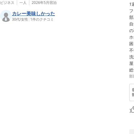
ビジネス
一人
2026年5月
宿泊
1
フ
カレー美味しかった
部
30代
/
女性
|
1
件のクチコミ
自
の
ホ
困
不
洗
屋
総
部