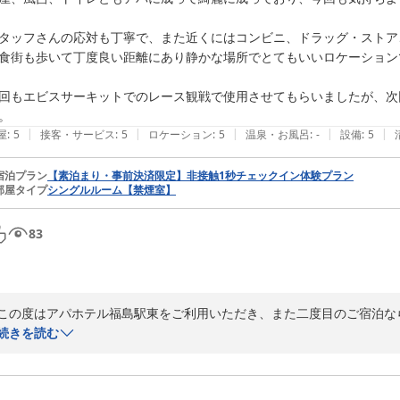
様に快適で安心してご利用いただけるホテルを目指し、サービス向上に努
タッフさんの応対も丁寧で、また近くにはコンビニ、ドラッグ・ストア
お客様のまたのお越しをスタッフ一同心よりお待ちしております。

食街も歩いて丁度良い距離にあり静かな場所でとてもいいロケーションで
アパホテル福島駅東

回もエビスサーキットでのレース観戦で使用させてもらいましたが、次
支配人　蓮沼
。
|
|
|
|
|
屋
:
5
接客・サービス
:
5
ロケーション
:
5
温泉・お風呂
:
-
設備
:
5
アパホテル〈福島駅東〉
2026-06-25
宿泊プラン
【素泊まり・事前決済限定】非接触1秒チェックイン体験プラン
部屋タイプ
シングルルーム【禁煙室】
83
この度はアパホテル福島駅東をご利用いただき、また二度目のご宿泊な
います。

続きを読む
前回に続き、お車でのご来館とのことでしたが、提携駐車場も含め便利
屋や浴室、トイレの清潔さにご満足いただき、快適にお過ごしいただけ