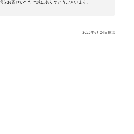
想をお寄せいただき誠にありがとうございます。

お選びいただき重ねて御礼申し上げます。

ペースにつきましてご満足いただけたご様子を大変嬉しく
2026年6月24日
投稿
。

かけしましたことをお詫び申し上げます。いただいたご意
す。

適にお過ごしいただけるホテルづくりに努めてまいりま
同心よりお待ちしております。
