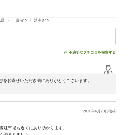
|
|
風呂
:
5
設備
:
5
清潔さ
:
5
不適切なクチコミを報告する
想をお寄せいただき誠にありがとうございます。

しいただけたご様子を大変嬉しく拝読いたしました。特に
いただけたことが伝わり、スタッフ一同大変励みになりま
2026年6月23日
投稿
ましてもご満足いただけたようで何よりでございます。

携駐車場も近くにあり助かります。

とご評価いただけたことは大変光栄でございます。今後もお客
く泊まれました。
