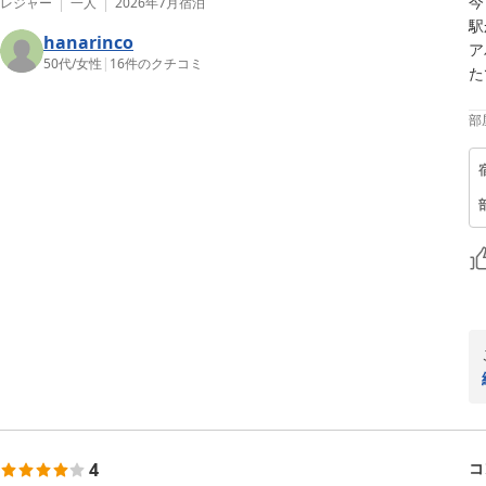
今
レジャー
一人
2026年7月
宿泊
駅
hanarinco
ア
50代
/
女性
|
16
件のクチコミ
た
部
4
コ