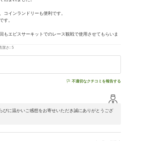
めてまいります。

、コインランドリーも便利です。

す。

回もエビスサーキットでのレース観戦で使用させてもらいま
清潔さ
:
5
不適切なクチコミを報告する
らびに温かいご感想をお寄せいただき誠にありがとうござ
にご利用いただけたようで安心いたしました。また、お部
たとのお言葉を大変嬉しく拝読いたしました。
