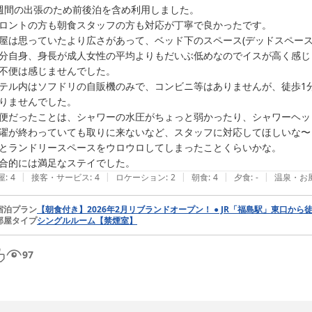
設運用の参考にさせていただきます。

週間の出張のため前後泊を含め利用しました。

ロントの方も朝食スタッフの方も対応が丁寧で良かったです。

また、立地につきましても貴重なご意見をありがとうございます。当館は
屋は思っていたより広さがあって、ベッド下のスペース(デッドスペース
ンビニエンスストアや飲食店も

分自身、身長が成人女性の平均よりもだいぶ低めなのでイスが高く感じ
徒歩圏内にあり、便利というお声をいただいております。

不便は感じませんでした。

テル内はソフドリの自販機のみで、コンビニ等はありませんが、徒歩1
今後もお客様に快適にお過ごしいただけるよう、サービスの向上に努め
りませんでした。

しております。

便だったことは、シャワーの水圧がちょっと弱かったり、シャワーヘッ
濯が終わっていても取りに来ないなど、スタッフに対応してほしいな〜
フロント　稲垣
とランドリースペースをウロウロしてしまったことくらいかな。

合的には満足なステイでした。
アパホテル〈福島駅東〉
|
|
|
|
|
屋
:
4
接客・サービス
:
4
ロケーション
:
2
朝食
:
4
夕食
:
-
温泉・お
2026-07-28
宿泊プラン
【朝食付き】2026年2月リブランドオープン！ ● JR「福島駅」東口から
部屋タイプ
シングルルーム【禁煙室】
97