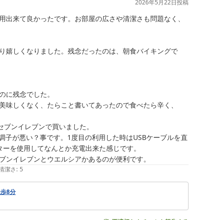
2026年5月22日
投稿
す。周辺のコンビニエンスストアやドラッグストア、コイ
用出来て良かったです。お部屋の広さや清潔さも問題なく、
何よりでございます。

ありがとうございました。大切なご滞在先として再び当館
り嬉しくなりました。残念だったのは、朝食バイキングで
上に努めてまいります。次回のレース観戦の際にもお客様
。

のに残念でした。

美味しくなく、たらこと書いてあったので食べたら辛く、
セブンイレブンで買いました。

調子が悪い？事です。1度目の利用した時はUSBケーブルを直
ーを使用してなんとか充電出来た感じです。

ブンイレブンとウエルシアかあるのが便利です。
清潔さ
:
5
徒歩8分