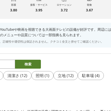
部屋
接客・サービス
ロケーション
朝食
3.80
3.95
3.72
3.67
YouTubeや映画を視聴できる大画面テレビの設備が好評です。周辺
のメニューや品質については一部指摘も見られます。
り、正確性や適切性は保証されません。クチコミ全文と併せてご確認ください。
検索
清潔さ
(
12
)
照明
(
1
)
立地
(
12
)
駐車場
(
4
)