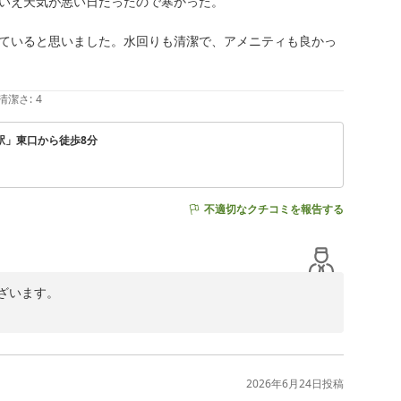
いえ天気が悪い日だったので寒かった。

ていると思いました。水回りも清潔で、アメニティも良かっ
清潔さ
:
4
島駅」東口から徒歩8分
不適切なクチコミを報告する
います。

してお褒めの言葉をいただき、大変嬉しく存じます。

ませんでした。当館の空調は一括管理となっており、お客
2026年6月24日
投稿
げます。今回いただいたご意見につきましては、今後の施