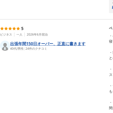
5
ベ
ビジネス
一人
2026年6月
宿泊
・
寝
出張年間150日オーバー、正直に書きます
40代
/
男性
|
24
件のクチコミ
・
と
・
ス
・
も
・
間