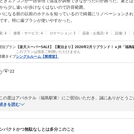
どきエアコンが一括管理で温度が調整できなかったのが困った。夏とは
から少し遠いが歩けなくはないので許容範囲。

パになる前の以前のホテルを知っているので綺麗にリノベーションされ
です。特に歯ブラシが使いやすかった。

|
|
|
|
|
屋
:
4
接客・サービス
:
4
ロケーション
:
3
温泉・お風呂
:
4
設備
:
3
宿泊プラン
【楽天スーパーSALE】【素泊まり】2026年2月リブランド！ ● JR「福
このプランは現在ご利用いただけません
部屋タイプ
シングルルーム【禁煙室】
22
この度はアパホテル〈福島駅東〉にご宿泊いただき、誠にありがとうござ
続きを読む
リノベーション後の施設や水回りの清潔さ、アメニティの品質につきま
一方で、空調の管理につきましてご不便をおかけし、誠に申し訳ござい
ンパクトかつ無駄なしとは多分このこと
様にはご不自由な思いをさせてしまいましたこと、心よりお詫び申し上