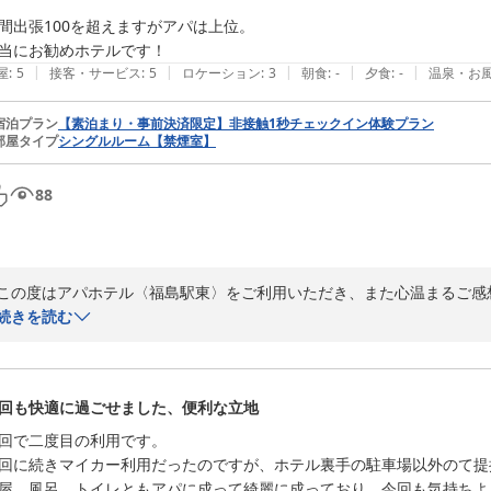
間出張100を超えますがアパは上位。

当にお勧めホテルです！
|
|
|
|
|
屋
:
5
接客・サービス
:
5
ロケーション
:
3
朝食
:
-
夕食
:
-
温泉・お
宿泊プラン
【素泊まり・事前決済限定】非接触1秒チェックイン体験プラン
部屋タイプ
シングルルーム【禁煙室】
88
この度はアパホテル〈福島駅東〉をご利用いただき、また心温まるご感
続きを読む
ベッド周りのコンセントや客室の清潔さ、照明設備など、快適にお過ご
「寝るまでスマホをいじるのに最高環境」とのお言葉は、設備面を評価
す。

回も快適に過ごせました、便利な立地
また、スムーズなチェックインやテレビでのYouTube視聴機能につき
回で二度目の利用です。

回に続きマイカー利用だったのですが、ホテル裏手の駐車場以外のて提
年間100回を超えるご出張の中で、当館をアパホテルグループの上位
屋、風呂、トイレともアパに成って綺麗に成っており、今回も気持ちよ