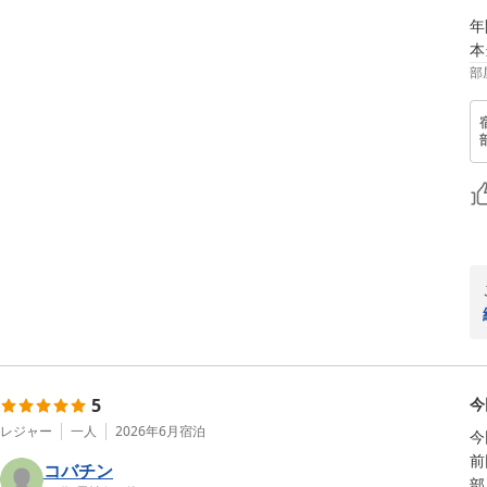
年
本
部
5
今
レジャー
一人
2026年6月
宿泊
今
前
コバチン
部