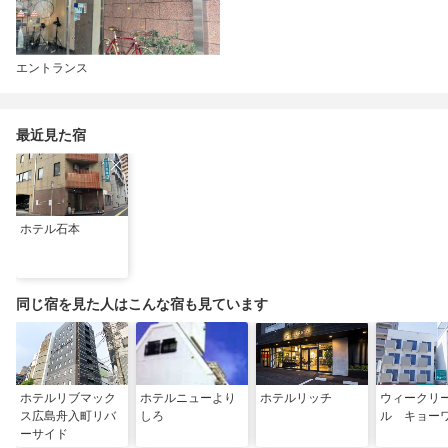
エントランス
最近見た宿
ホテル石本
同じ宿を見た人はこんな宿も見ています
ホテルリブマック
ホテルニューより
ホテルリッチ
ウィークリ
ス広島舟入町リバ
しろ
ル キョー
ーサイド