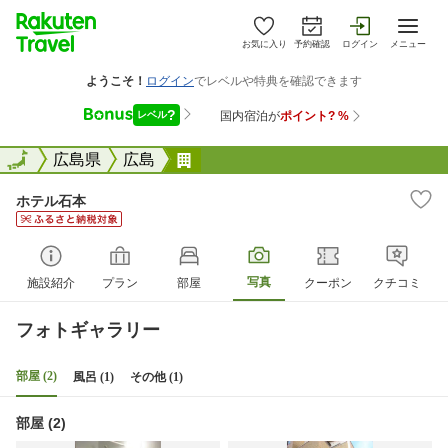
お気に入り
予約確認
ログイン
メニュー
全国
全国
広島県
広島
ホテル石本
ホテル石本
写真
施設紹介
プラン
部屋
クーポン
クチコミ
フォトギャラリー
部屋 (2)
風呂 (1)
その他 (1)
部屋 (2)