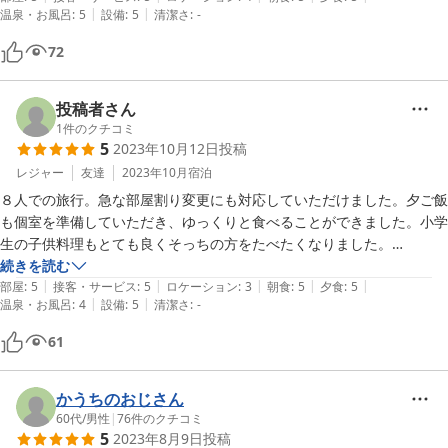
|
|
温泉・お風呂
:
5
設備
:
5
清潔さ
:
-
72
投稿者さん
1
件のクチコミ
5
2023年10月12日
投稿
レジャー
友達
2023年10月
宿泊
８人での旅行。急な部屋割り変更にも対応していただけました。夕ご飯
も個室を準備していただき、ゆっくりと食べることができました。小学
生の子供料理もとても良くそっちの方をたべたくなりました。

お部屋は離れ屋風でとても静か。

続きを読む
|
|
|
|
|
廊下を歩く音も戸をしっかり閉めていたら聞こえません。少々ゲームで
部屋
:
5
接客・サービス
:
5
ロケーション
:
3
朝食
:
5
夕食
:
5
|
|
温泉・お風呂
:
4
設備
:
5
清潔さ
:
-
盛り上がっても外に聞こえずでありがたかったです。

大浴場のお湯の温度もとても良くゆったりと過ごすことができました。
61
かうちのおじさん
60代
/
男性
|
76
件のクチコミ
5
2023年8月9日
投稿