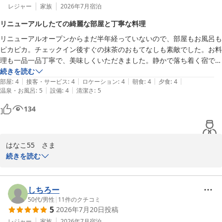
レジャー
家族
2026年7月
宿泊
リニューアルしたての綺麗な部屋と丁寧な料理
リニューアルオープンからまだ半年経っていないので、部屋もお風呂も
ピカピカ。チェックイン後すぐの抹茶のおもてなしも素敵でした。お料
理も一品一品丁寧で、美味しくいただきました。静かで落ち着く宿でし
た。
続きを読む
|
|
|
|
|
部屋
:
4
接客・サービス
:
4
ロケーション
:
4
朝食
:
4
夕食
:
4
|
|
温泉・お風呂
:
5
設備
:
4
清潔さ
:
5
134
はなこ55　さま

この度は「三献の宿　木之本」にご宿泊いただき、誠にありがとう
続きを読む
ございます。

リニューアル後の真新しいお部屋やお風呂をご堪能いただき、静か
しちろー
で落ち着いたお時間をお過ごしいただけたとのこと、私どもも大変
50代
/
男性
|
11
件のクチコミ
5
2026年7月20日
投稿
嬉しく存じます。

レジャー
家族
2026年7月
宿泊