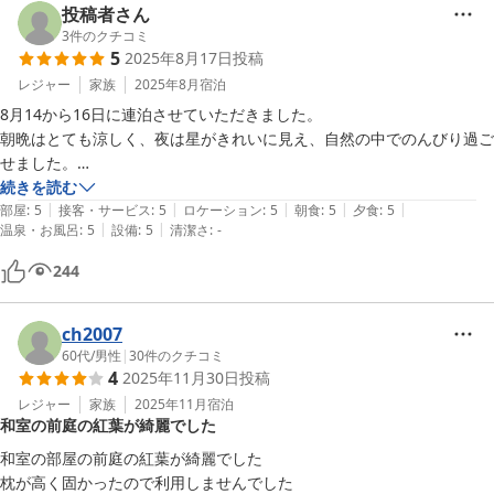
今秋にリニューアル予定と伺っていますが、変わらずのサービスを期待
投稿者さん
しています。

3
件のクチコミ
5
2025年8月17日
投稿
ありがとうございました。
レジャー
家族
2025年8月
宿泊
8月14から16日に連泊させていただきました。

朝晩はとても涼しく、夜は星がきれいに見え、自然の中でのんびり過ご
せました。

お料理は一皿一皿、美しく、滋味深く、本当に美味しくいただきまし
続きを読む
|
|
|
|
|
た。

部屋
:
5
接客・サービス
:
5
ロケーション
:
5
朝食
:
5
夕食
:
5
|
|
温泉・お風呂
:
5
設備
:
5
清潔さ
:
-
その他のサービスについても気持ち良く、快適でした。

人にもオススメしたいと思います。
244
ch2007
60代
/
男性
|
30
件のクチコミ
4
2025年11月30日
投稿
レジャー
家族
2025年11月
宿泊
和室の前庭の紅葉が綺麗でした
和室の部屋の前庭の紅葉が綺麗でした

枕が高く固かったので利用しませんでした
