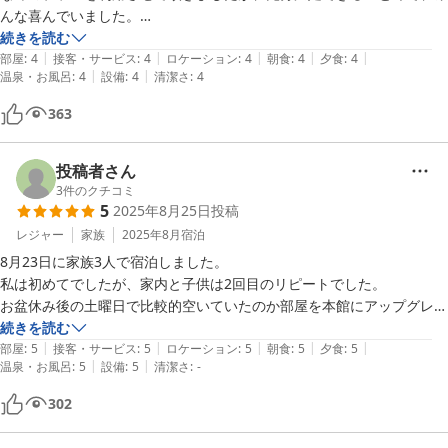
食事を楽しみにお越しくださいませ。

んな喜んでいました。

またのお帰りを心よりお待ちしております。

お風呂は残念ながら温泉ではありませんが、薬草風呂が素晴らしく、一
続きを読む
|
|
|
|
|
度は体験していただきたいです。

部屋
:
4
接客・サービス
:
4
ロケーション
:
4
朝食
:
4
夕食
:
4
|
|
温泉・お風呂
:
4
設備
:
4
清潔さ
:
4
また、湖北方面に行く際は、こちらにお世話になりたいと思います。
三献の宿〜木之本〜
363
2026-06-10
投稿者さん
3
件のクチコミ
5
2025年8月25日
投稿
レジャー
家族
2025年8月
宿泊
8月23日に家族3人で宿泊しました。

私は初めてでしたが、家内と子供は2回目のリピートでした。

お盆休み後の土曜日で比較的空いていたのか部屋を本館にアップグレー
ドいただきました。お部屋の清掃や寝具の準備も行き届いており、食事
続きを読む
|
|
|
|
|
は近江牛付き会席をえらんだのですが、先付けから最後のデザートまで
部屋
:
5
接客・サービス
:
5
ロケーション
:
5
朝食
:
5
夕食
:
5
|
|
温泉・お風呂
:
5
設備
:
5
清潔さ
:
-
小技の工夫が凝らされ、とても満足でした。

お風呂も露天があり、解放的で素敵な環境でした。

302
立地が奥琵琶湖の山間なので、とても静かで落ち着いた環境の為、大人
向きでした。
