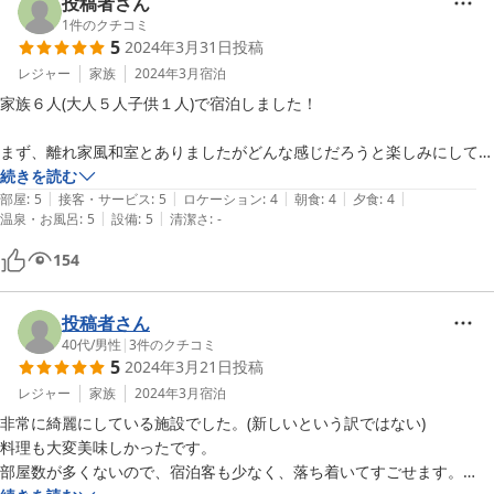
投稿者さん
1
件のクチコミ
5
2024年3月31日
投稿
レジャー
家族
2024年3月
宿泊
家族６人(大人５人子供１人)で宿泊しました！

まず、離れ家風和室とありましたがどんな感じだろうと楽しみにしてま
した。

続きを読む
|
|
|
|
|
２歳の子供がいたため騒音など心配しましたが、隣同士くっついていな
部屋
:
5
接客・サービス
:
5
ロケーション
:
4
朝食
:
4
夕食
:
4
|
|
温泉・お風呂
:
5
設備
:
5
清潔さ
:
-
いため安心して宿泊できました。

部屋も問題ない広さで快適に過ごせました。

154
お風呂はすごい広いわけではないですが、比較的空いていてほぼ貸し切
り状態で使用でき、露天風呂も薬草風呂(己高庵推し?)も最高でした！　
投稿者さん
タオル、アメニティはセフル式でした。

40代
/
男性
|
3
件のクチコミ
5
2024年3月21日
投稿
料理は、残念な点が１つ。

レジャー
家族
2024年3月
宿泊
天ぷらが少し冷めていました。

非常に綺麗にしている施設でした。(新しいという訳ではない)

他の料理はベストな状態で頂けたため余計残念に感じました。

料理も大変美味しかったです。

ただ、味は最高に美味しかったです。

部屋数が多くないので、宿泊客も少なく、落ち着いてすごせます。

お料理が来るタイミングもよくゆっくり美味しく楽しむことができまし