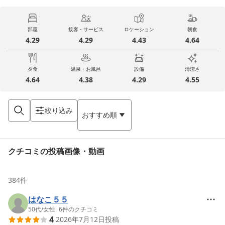
部屋
接客・サービス
ロケーション
朝食
4.29
4.29
4.43
4.64
夕食
温泉・お風呂
設備
清潔さ
4.64
4.38
4.29
4.55
絞り込み
おすすめ順
クチコミの投稿画像・動画
384
件
はなこ５５
50代
/
女性
|
6
件のクチコミ
4
2026年7月12日
投稿