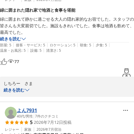
またのお帰りを心よりお待ち申し上げております。

緑に囲まれた隠れ家で地酒と食事を堪能
緑に囲まれて静かに過ごせる大人の隠れ家的なお宿でした。スタッフの
三献の宿〜木之本〜
皆さんも大変親切でした。施設もきれいでした。食事は地酒も飲めて、
2026-07-20
最高でした。
続きを読む
|
|
|
|
|
部屋
:
5
接客・サービス
:
5
ロケーション
:
5
朝食
:
5
夕食
:
5
|
|
温泉・お風呂
:
5
設備
:
5
清潔さ
:
5
77
しちろー　さま

この度は「三献の宿　木之本」にご宿泊いただき、誠にありがとう
続きを読む
ございます。

施設の清潔さやスタッフへのお褒めの言葉に加え、お食事と地酒の
よん7931
味わいにもご満足いただけて光栄でございます。

40代
/
男性
|
7
件のクチコミ
5
2026年7月12日
投稿
これからも「大人の隠れ家」として、いつお越しいただいても心安
らぐ空間と丁寧なおもてなしをご提供できるように努めてまいりま
レジャー
家族
2026年7月
宿泊