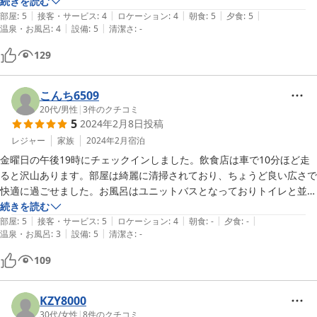
近くにコンビニはないので、事前購入がおすすめです。
続きを読む
た！

|
|
|
|
|
部屋
:
5
接客・サービス
:
4
ロケーション
:
4
朝食
:
5
夕食
:
5
|
|
温泉・お風呂
:
4
設備
:
5
清潔さ
:
-
また、滋賀県に行ったら利用したいです！！

129
己高庵さん、ありがとうございました!
こんち6509
20代
/
男性
|
3
件のクチコミ
5
2024年2月8日
投稿
レジャー
家族
2024年2月
宿泊
金曜日の午後19時にチェックインしました。飲食店は車で10分ほど走
ると沢山あります。部屋は綺麗に清掃されており、ちょうど良い広さで
快適に過ごせました。お風呂はユニットバスとなっておりトイレと並ん
でいました。部屋のネックを言うならそこだけですかね。我が家は潔癖
続きを読む
|
|
|
|
|
性があり大浴場は入りたくなかったのですが、そもそも宿泊可能数が少
部屋
:
5
接客・サービス
:
5
ロケーション
:
4
朝食
:
-
夕食
:
-
|
|
温泉・お風呂
:
3
設備
:
5
清潔さ
:
-
数組ということもあり、それならいいかと大浴場を利用しました。案の
定大浴場は誰もいなくて時間帯にもよるのでしょうが、貸切状態で入る
109
ことができました。露天風呂も最高でした。

我が家は幼児が1名いたのですが、脱衣所に汚物入れと書かれたフット
式蓋付きゴミ箱が用意されており、気遣いを感じました。

KZY8000
最後に要望ですが、自販機ではジュースが売り切れていました。補充し
30代
/
女性
|
8
件のクチコミ