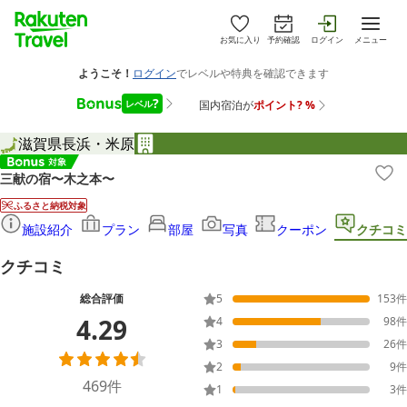
お気に入り
予約確認
ログイン
メニュー
滋賀県
長浜・米原
三献の宿〜木之本〜
ふるさと納税対象
施設紹介
プラン
部屋
写真
クーポン
クチコミ
クチコミ
総合評価
5
153
件
4.29
4
98
件
3
26
件
2
9
件
469
件
1
3
件