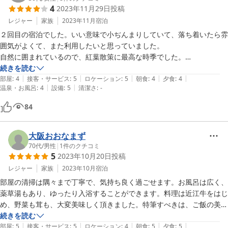
4
2023年11月29日
投稿
ておいて欲しいです。館内に小さくてもお菓子やお土産などの売店があ
ると嬉しいなと感じました。

レジャー
家族
2023年11月
宿泊
余呉高原へ行った際にはまた利用させていただくと思います。
２回目の宿泊でした。いい意味で小ぢんまりしていて、落ち着いたら雰
囲気がよくて、また利用したいと思っていました。

自然に囲まれているので、紅葉散策に最高な時季でした。

食事も美味しく、-1,000円で量控えめができるので年配の母には有り難
続きを読む
|
|
|
|
|
かったです。

部屋
:
4
接客・サービス
:
5
ロケーション
:
5
朝食
:
4
夕食
:
4
|
|
温泉・お風呂
:
4
設備
:
5
清潔さ
:
-
ただ、お酒のメニューがもう少し豊富にあると嬉しかったです。

食事も個室で用意していただき、ゆっくりした時間を過ごすことができ
84
ました。
大阪おおなまず
70代
/
男性
|
1
件のクチコミ
5
2023年10月20日
投稿
レジャー
家族
2023年10月
宿泊
部屋の清掃は隅々まで丁寧で、気持ち良く過ごせます。お風呂は広く、
薬草湯もあり、ゆったり入浴することができます。料理は近江牛をはじ
め、野菜も茸も、大変美味しく頂きました。特筆すべきは、ご飯の美味
続きを読む
|
|
|
|
|
部屋
:
5
接客・サービス
:
5
ロケーション
:
4
朝食
:
5
夕食
:
5