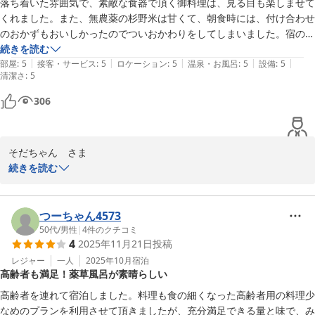
落ち着いた雰囲気で、素敵な食器で頂く御料理は、見る目も楽しませて
ております。

くれました。また、無農薬の杉野米は甘くて、朝食時には、付け合わせ
のおかずもおいしかったのでついおかわりをしてしまいました。宿の周
辺には紅葉がたくさんあったので、秋に色づいた頃はまたとても素晴ら
続きを読む
三献の宿〜木之本〜
|
|
|
|
|
しいのだろうと想像してしまいました。ゆったりとした時間を過ごせま
部屋
:
5
接客・サービス
:
5
ロケーション
:
5
温泉・お風呂
:
5
設備
:
5
2026-07-20
清潔さ
:
5
306
そだちゃん　さま

この度は「三献の宿 木之本 」にご宿泊いただき、誠にありがとう
続きを読む
ございます。

当館でのゆったりとした時間や、無農薬の「杉野米」を使ったお食
事をお楽しみいただけたご様子で大変嬉しく思います。「杉野米」
つーちゃん4573
は地元のブランド米でございまして、強いこだわりをもって作られ
50代
/
男性
|
4
件のクチコミ
4
2025年11月21日
投稿
ているお米でございます。

お客様にご想像いただきました通り、秋になりますと宿の周辺は鮮
レジャー
一人
2025年10月
宿泊
高齢者も満足！薬草風呂が素晴らしい
やかな紅葉に包まれ、今の時期とはまた違った素晴らしい景色をお
楽しみいただけます。

高齢者を連れて宿泊しました。料理も食の細くなった高齢者用の料理少
秋には美しい紅葉が広がりますので、ぜひまた違う季節の景色とお
なめのプランを利用させて頂きましたが、充分満足できる量と味で、み