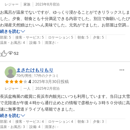
レジャー
家族
2023年8月
宿泊
お風呂が温泉でないですが、ゆっくり浸かることができリラックスしま
した。夕食、朝食とも十分満足できる内容でした。別注で御願いしたび
わ湖産天然鰻はたいへん美味でした。元気がでました。お部屋は空調が
静かで感心しました。よく考えて造られていると思いました。小さい子
続きを読む
|
|
|
|
|
どものいる息子達にも箱館山でおもいっきり遊んだ後の宿に薦めたいと
部屋
:
5
接客・サービス
:
5
ロケーション
:
5
朝食
:
5
夕食
:
5
|
|
温泉・お風呂
:
4
設備
:
5
清潔さ
:
-
思います。
52
まさたけもりもり
70代
/
男性
|
17
件のクチコミ
4
2025年3月30日
投稿
レジャー
一人
2025年2月
宿泊
長浜盆梅展の鑑賞に長浜市内観光にいつも利用しています。当日は大雪
で北陸道が午後４時から通行止めとの情報で彦根から３時５０分頃に高
速に無事雪道ドライブも堪能できました。
続きを読む
|
|
|
|
|
部屋
:
4
接客・サービス
:
4
ロケーション
:
4
朝食
:
3
夕食
:
3
|
|
温泉・お風呂
:
3
設備
:
4
清潔さ
:
-