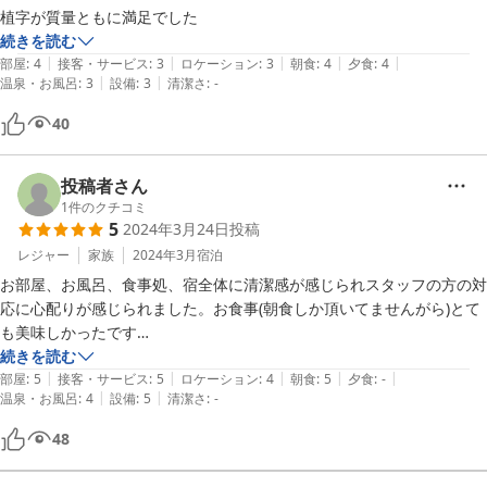
植字が質量ともに満足でした
続きを読む
|
|
|
|
|
部屋
:
4
接客・サービス
:
3
ロケーション
:
3
朝食
:
4
夕食
:
4
|
|
温泉・お風呂
:
3
設備
:
3
清潔さ
:
-
40
投稿者さん
1
件のクチコミ
5
2024年3月24日
投稿
レジャー
家族
2024年3月
宿泊
お部屋、お風呂、食事処、宿全体に清潔感が感じられスタッフの方の対
応に心配りが感じられました。お食事(朝食しか頂いてませんがら)とて
も美味しかったです

機会があったら又是非利用したいです
続きを読む
|
|
|
|
|
部屋
:
5
接客・サービス
:
5
ロケーション
:
4
朝食
:
5
夕食
:
-
|
|
温泉・お風呂
:
4
設備
:
5
清潔さ
:
-
48