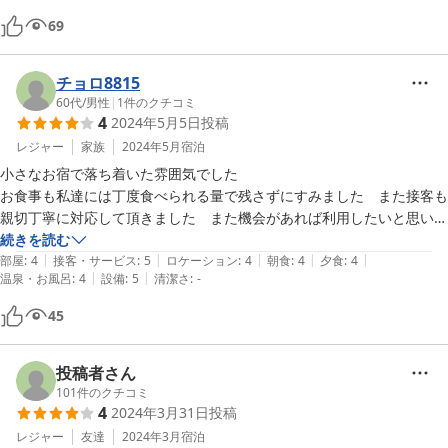
69
チョロ8815
60代
/
男性
|
1
件のクチコミ
4
2024年5月5日
投稿
レジャー
家族
2024年5月
宿泊
小さなお宿で落ち着いた雰囲気でした

お食事も私達には丁度食べられる量で残さずにすみました　また接客も
親切丁寧に対応して頂きました　また機会があれば利用したいと思いま
す。
続きを読む
|
|
|
|
|
部屋
:
4
接客・サービス
:
5
ロケーション
:
4
朝食
:
4
夕食
:
4
|
|
温泉・お風呂
:
4
設備
:
5
清潔さ
:
-
45
投稿者さん
101
件のクチコミ
4
2024年3月31日
投稿
レジャー
友達
2024年3月
宿泊