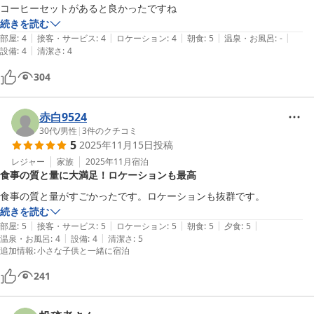
コーヒーセットがあると良かったですね
続きを読む
|
|
|
|
|
部屋
:
4
接客・サービス
:
4
ロケーション
:
4
朝食
:
5
温泉・お風呂
:
-
|
設備
:
4
清潔さ
:
4
304
赤白9524
30代
/
男性
|
3
件のクチコミ
5
2025年11月15日
投稿
レジャー
家族
2025年11月
宿泊
食事の質と量に大満足！ロケーションも最高
食事の質と量がすごかったです。ロケーションも抜群です。
続きを読む
|
|
|
|
|
部屋
:
5
接客・サービス
:
5
ロケーション
:
5
朝食
:
5
夕食
:
5
|
|
温泉・お風呂
:
4
設備
:
4
清潔さ
:
5
追加情報
:
小さな子供と一緒に宿泊
241