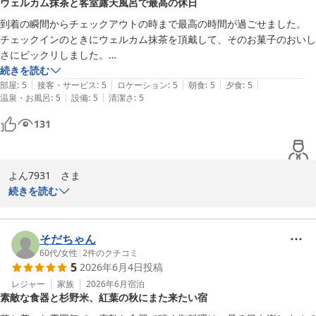
ウェルカム抹茶と客室露天風呂で最高の休日
す。

到着の瞬間からチェックアウトの時まで最高の時間が過ごせました。

しちろーさまのまたのお越しをスタッフ一同、心よりお待ち申し上
チェックインのときにウェルカム抹茶を頂戴して、そのお菓子のおいし
げております。

さにビックリしました。

また夕食も豪華かつ繊細な盛り付けで満足でき、お部屋も客室露天風呂
続きを読む
|
|
|
|
|
が信楽焼の特注浴槽だそうでゆっくり入浴できました。少し奥まった山
部屋
:
5
接客・サービス
:
5
ロケーション
:
5
朝食
:
5
夕食
:
5
三献の宿〜木之本〜
|
|
温泉・お風呂
:
5
設備
:
5
清潔さ
:
5
のふもとにあるお宿なので、とても静かで夫婦でゆっくり寛ぐには最高
2026-07-31
のロケーションです。
131
よん7931　さま

この度は「三献の宿　木之本」にご宿泊いただき、誠にありがとう
続きを読む
ございます。

少し奥まった当館ならではの静かな環境のもと、滋賀の伝統工芸で
そだちゃん
ある「信楽焼」の露天風呂もお気に召していただけて大変光栄でご
60代
/
女性
|
2
件のクチコミ
5
2026年6月4日
投稿
ざいます。

レジャー
家族
2026年6月
宿泊
素敵な食器と杉野米、紅葉の秋にまた来たい宿
いつお越しいただいても心からお寛ぎいただけるよう、今後も空間
づくりに努めてまいります。またのお帰りを心よりお待ち申し上げ