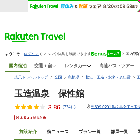
国内宿泊
交通＋宿
レンタカー
高速バス・ツアー
楽天トラベルトップ
全国
島根県
松江・玉造・安来・奥出雲
玉造温泉 保性館
3.86
(
774
件)
〒699-0201島根県松江市玉湯
施設紹介
宿ニュース
プラン一覧
部屋一覧